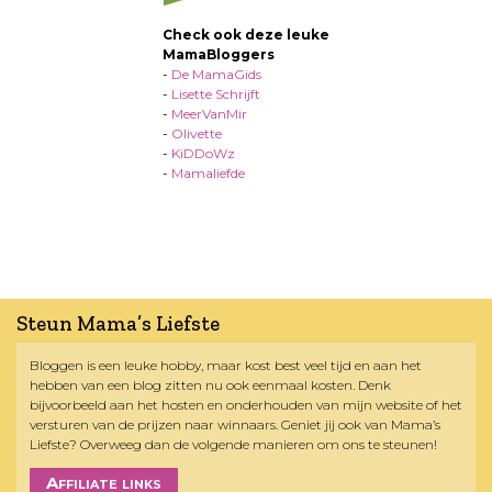
Check ook deze leuke
MamaBloggers
-
De MamaGids
-
Lisette Schrijft
-
MeerVanMir
-
Olivette
-
KiDDoWz
-
Mamaliefde
Steun Mama’s Liefste
Bloggen is een leuke hobby, maar kost best veel tijd en aan het
hebben van een blog zitten nu ook eenmaal kosten. Denk
bijvoorbeeld aan het hosten en onderhouden van mijn website of het
versturen van de prijzen naar winnaars. Geniet jij ook van Mama’s
Liefste? Overweeg dan de volgende manieren om ons te steunen!
Affiliate links