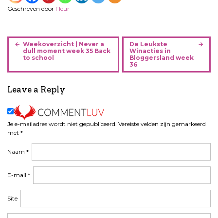
Geschreven door
Fleur
B
Weekoverzicht | Never a
De Leukste
e
dull moment week 35 Back
Winacties in
to school
Bloggersland week
r
36
i
c
Leave a Reply
h
t
n
Je e-mailadres wordt niet gepubliceerd.
Vereiste velden zijn gemarkeerd
a
met
*
v
i
Naam
*
g
a
E-mail
*
t
i
Site
e