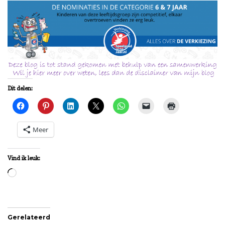
Dit delen:
Meer
Vind ik leuk:
Aan
het
laden...
Gerelateerd