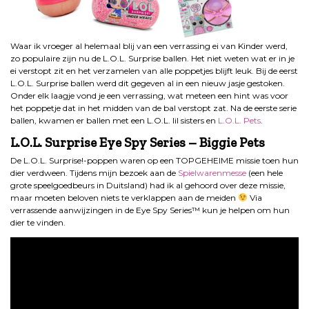
Waar ik vroeger al helemaal blij van een verrassing ei van Kinder werd,
zo populaire zijn nu de L.O.L. Surprise ballen. Het niet weten wat er in je
ei verstopt zit en het verzamelen van alle poppetjes blijft leuk. Bij de eerst
L.O.L. Surprise ballen werd dit gegeven al in een nieuw jasje gestoken.
Onder elk laagje vond je een verrassing, wat meteen een hint was voor
het poppetje dat in het midden van de bal verstopt zat. Na de eerste serie
ballen, kwamen er ballen met een L.O.L. lil sisters en
L.O.L. Pets
.
L.O.L. Surprise Eye Spy Series – Biggie Pets
De L.O.L. Surprise!-poppen waren op een TOPGEHEIME missie toen hun
dier verdween. Tijdens mijn bezoek aan de
Spielwarenmesse
(een hele
grote speelgoedbeurs in Duitsland) had ik al gehoord over deze missie,
maar moeten beloven niets te verklappen aan de meiden
Via
verrassende aanwijzingen in de Eye Spy Series™ kun je helpen om hun
dier te vinden.