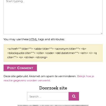
You may use these
HTML
tags and attributes:
<a href="" title=""> <abbr title=""> <acronym title=""> <b>
<blockquote cite=""> <cite> <code> <del datetime=""> <em> <i> <q
cite=""> <s> <strike> <strong>
Deze site gebruikt Akismet om spam te verminderen.
Bekijk hoe je
reactie gegevens worden verwerkt
.
Doorzoek site