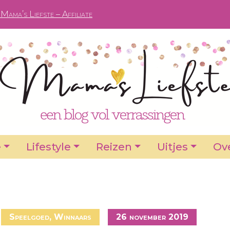
Mama’s Liefste – Affiliate
e
Lifestyle
Reizen
Uitjes
Ove
Speelgoed
,
Winnaars
26 november 2019