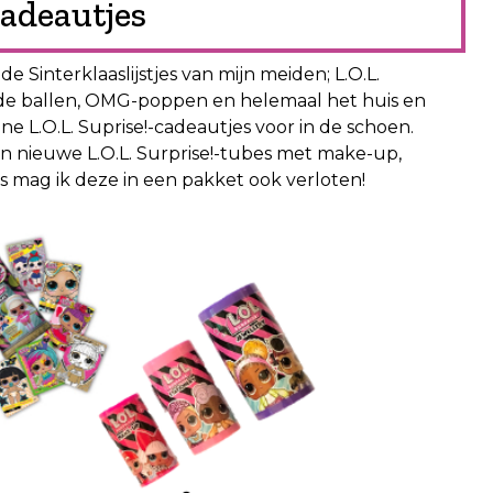
cadeautjes
e Sinterklaaslijstjes van mijn meiden; L.O.L.
g de ballen, OMG-poppen en helemaal het huis en
ne L.O.L. Suprise!-cadeautjes voor in de schoen.
n nieuwe L.O.L. Surprise!-tubes met make-up,
rs mag ik deze in een pakket ook verloten!