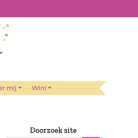
r mij
Win!
Doorzoek site