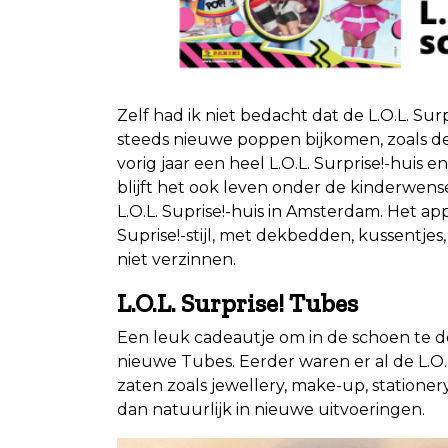
Zelf had ik niet bedacht dat de L.O.L. Su
steeds nieuwe poppen bijkomen, zoals de
vorig jaar een heel L.O.L. Surprise!-huis 
blijft het ook leven onder de kinderwensen
L.O.L. Suprise!-huis in Amsterdam. Het a
Suprise!-stijl, met dekbedden, kussentje
niet verzinnen.
L.O.L. Surprise! Tubes
Een leuk cadeautje om in de schoen te doe
nieuwe Tubes. Eerder waren er al de L.O.L
zaten zoals jewellery, make-up, stationer
dan natuurlijk in nieuwe uitvoeringen.