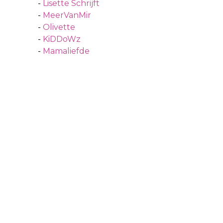
-
Lisette Schrijft
-
MeerVanMir
-
Olivette
-
KiDDoWz
-
Mamaliefde