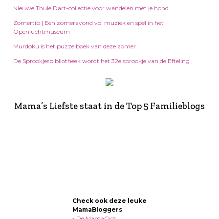
Nieuwe Thule Dart-collectie voor wandelen met je hond
Zomertip | Een zomeravond vol muziek en spel in het
Openluchtmuseum
Murdoku is het puzzelboek van deze zomer
De Sprookjesbibliotheek wordt het 32e sprookje van de Efteling
Mama’s Liefste staat in de Top 5 Familieblogs
Check ook deze leuke
MamaBloggers
-
De MamaGids