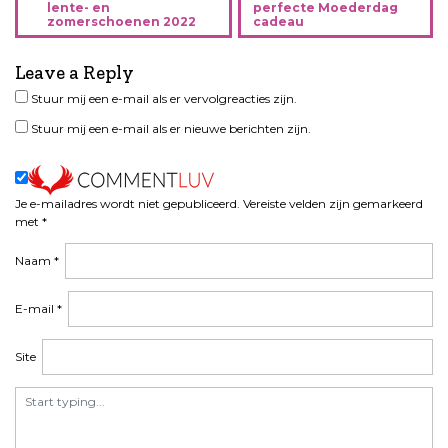
e
lente- en
perfecte Moederdag
zomerschoenen 2022
cadeau
r
i
Leave a Reply
c
h
Stuur mij een e-mail als er vervolgreacties zijn.
t
Stuur mij een e-mail als er nieuwe berichten zijn.
n
a
v
i
Je e-mailadres wordt niet gepubliceerd.
Vereiste velden zijn gemarkeerd
met
*
g
a
Naam
*
t
i
E-mail
*
e
Site