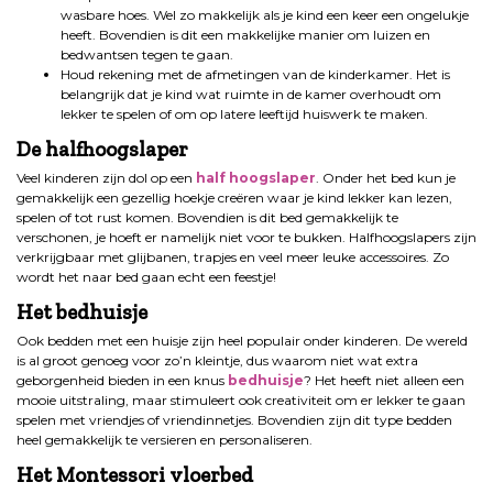
wasbare hoes. Wel zo makkelijk als je kind een keer een ongelukje
heeft. Bovendien is dit een makkelijke manier om luizen en
bedwantsen tegen te gaan.
Houd rekening met de afmetingen van de kinderkamer. Het is
belangrijk dat je kind wat ruimte in de kamer overhoudt om
lekker te spelen of om op latere leeftijd huiswerk te maken.
De halfhoogslaper
Veel kinderen zijn dol op een
half hoogslaper
. Onder het bed kun je
gemakkelijk een gezellig hoekje creëren waar je kind lekker kan lezen,
spelen of tot rust komen. Bovendien is dit bed gemakkelijk te
verschonen, je hoeft er namelijk niet voor te bukken. Halfhoogslapers zijn
verkrijgbaar met glijbanen, trapjes en veel meer leuke accessoires. Zo
wordt het naar bed gaan echt een feestje!
Het bedhuisje
Ook bedden met een huisje zijn heel populair onder kinderen. De wereld
is al groot genoeg voor zo’n kleintje, dus waarom niet wat extra
geborgenheid bieden in een knus
bedhuisje
? Het heeft niet alleen een
mooie uitstraling, maar stimuleert ook creativiteit om er lekker te gaan
spelen met vriendjes of vriendinnetjes. Bovendien zijn dit type bedden
heel gemakkelijk te versieren en personaliseren.
Het Montessori vloerbed