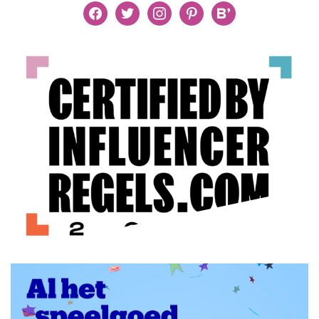
facebook
twitter
instagram
pinterest
bloglovin