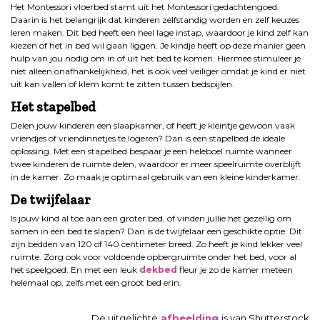
Het Montessori vloerbed stamt uit het Montessori gedachtengoed.
Daarin is het belangrijk dat kinderen zelfstandig worden en zelf keuzes
leren maken. Dit bed heeft een heel lage instap, waardoor je kind zelf kan
kiezen of het in bed wil gaan liggen. Je kindje heeft op deze manier geen
hulp van jou nodig om in of uit het bed te komen. Hiermee stimuleer je
niet alleen onafhankelijkheid, het is ook veel veiliger omdat je kind er niet
uit kan vallen of klem komt te zitten tussen bedspijlen.
Het stapelbed
Delen jouw kinderen een slaapkamer, of heeft je kleintje gewoon vaak
vriendjes of vriendinnetjes te logeren? Dan is een stapelbed de ideale
oplossing. Met een stapelbed bespaar je een heleboel ruimte wanneer
twee kinderen de ruimte delen, waardoor er meer speelruimte overblijft
in de kamer. Zo maak je optimaal gebruik van een kleine kinderkamer.
De twijfelaar
Is jouw kind al toe aan een groter bed, of vinden jullie het gezellig om
samen in één bed te slapen? Dan is de twijfelaar een geschikte optie. Dit
zijn bedden van 120 of 140 centimeter breed. Zo heeft je kind lekker veel
ruimte. Zorg ook voor voldoende opbergruimte onder het bed, voor al
het speelgoed. En met een leuk
dekbed
fleur je zo de kamer meteen
helemaal op, zelfs met een groot bed erin.
De uitgelichte
afbeelding
is van Shutterstock