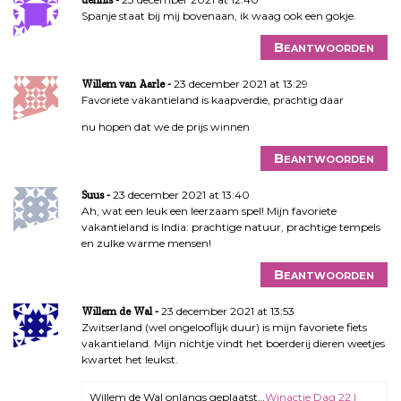
Spanje staat bij mij bovenaan, ik waag ook een gokje.
Beantwoorden
23 december 2021 at 13:29
Willem van Aarle
Favoriete vakantieland is kaapverdie, prachtig daar
nu hopen dat we de prijs winnen
Beantwoorden
23 december 2021 at 13:40
Suus
Ah, wat een leuk een leerzaam spel! Mijn favoriete
vakantieland is India: prachtige natuur, prachtige tempels
en zulke warme mensen!
Beantwoorden
23 december 2021 at 13:53
Willem de Wal
Zwitserland (wel ongelooflijk duur) is mijn favoriete fiets
vakantieland. Mijn nichtje vindt het boerderij dieren weetjes
kwartet het leukst.
Willem de Wal onlangs geplaatst…
Winactie Dag 22 |