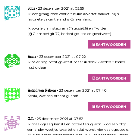
23 december 2021 at 05:55
Suus
Ik loot graag mee voor dit leuke kwartet pakket! Mijn
favoriete vakantieland is Griekenland.
Ik volg je via Instagram (Truusje26) en Twitter
(@Glambertgirl77, bericht geliked en geretweet).
Beantwoorden
23 december 2021 at 07:22
Anna
Ik be er nog nooit geweest maar ik denk Zweden ? lekker
rustig daar
Beantwoorden
23 december 2021 at 07:40
Astrid van Rekom
Kenia, wat een prachtig land!
Beantwoorden
23 december 2021 at 07:52
G.T.
Ik maak graag kans! Een poosje terug won ik op een blog
een ander weetjes kwartet en dat wordt hier vaak gespeeld.
Mijn favoriete vakantieland is de USA. Zo gaaf daar! Helaas