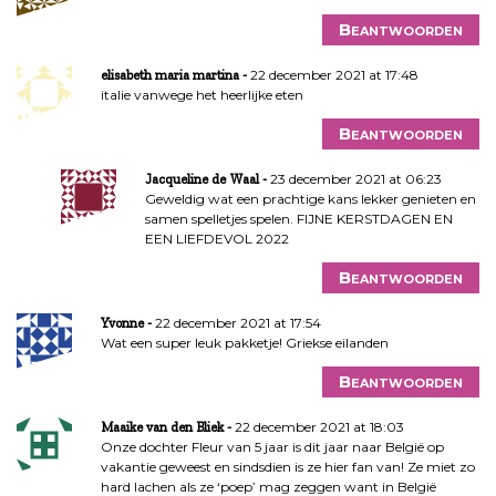
i
e
Beantwoorden
22 december 2021 at 17:48
elisabeth maria martina
italie vanwege het heerlijke eten
Beantwoorden
23 december 2021 at 06:23
Jacqueline de Waal
Geweldig wat een prachtige kans lekker genieten en
samen spelletjes spelen. FIJNE KERSTDAGEN EN
EEN LIEFDEVOL 2022
Beantwoorden
22 december 2021 at 17:54
Yvonne
Wat een super leuk pakketje! Griekse eilanden
Beantwoorden
22 december 2021 at 18:03
Maaike van den Bliek
Onze dochter Fleur van 5 jaar is dit jaar naar België op
vakantie geweest en sindsdien is ze hier fan van! Ze miet zo
hard lachen als ze ‘poep’ mag zeggen want in België