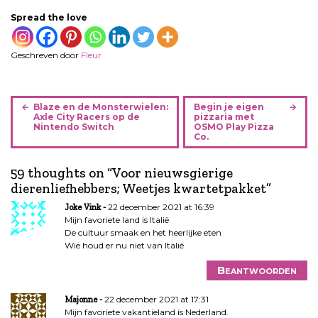
Spread the love
Geschreven door
Fleur
B
Blaze en de Monsterwielen:
Begin je eigen
e
Axle City Racers op de
pizzaria met
Nintendo Switch
OSMO Play Pizza
r
Co.
i
c
59 thoughts on “
Voor nieuwsgierige
h
dierenliefhebbers; Weetjes kwartetpakket
”
t
22 december 2021 at 16:39
Joke Vink
n
Mijn favoriete land is Italië
a
De cultuur smaak en het heerlijke eten
v
Wie houd er nu niet van Italië
i
Beantwoorden
g
a
22 december 2021 at 17:31
Majonne
t
Mijn favoriete vakantieland is Nederland.