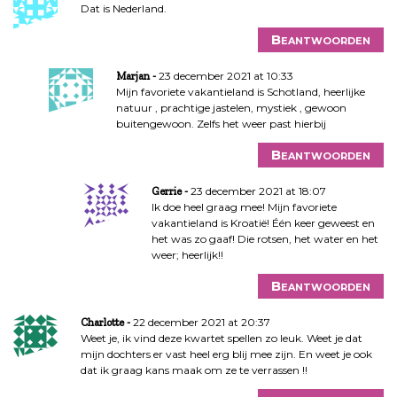
Dat is Nederland.
Beantwoorden
23 december 2021 at 10:33
Marjan
Mijn favoriete vakantieland is Schotland, heerlijke
natuur , prachtige jastelen, mystiek , gewoon
buitengewoon. Zelfs het weer past hierbij
Beantwoorden
23 december 2021 at 18:07
Gerrie
Ik doe heel graag mee! Mijn favoriete
vakantieland is Kroatië! Één keer geweest en
het was zo gaaf! Die rotsen, het water en het
weer; heerlijk!!
Beantwoorden
22 december 2021 at 20:37
Charlotte
Weet je, ik vind deze kwartet spellen zo leuk. Weet je dat
mijn dochters er vast heel erg blij mee zijn. En weet je ook
dat ik graag kans maak om ze te verrassen !!