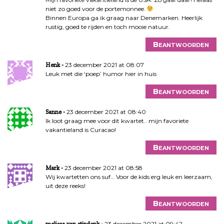
niet zo goed voor de portemonnee.
Binnen Europa ga ik graag naar Denemarken. Heerlijk
rustig, goed te rijden en toch mooie natuur.
Beantwoorden
23 december 2021 at 08:07
Henk
Leuk met die ‘poep’ humor hier in huis
Beantwoorden
23 december 2021 at 08:40
Sanne
Ik loot graag mee voor dit kwartet.. mijn favoriete
vakantieland is Curacao!
Beantwoorden
23 december 2021 at 08:58
Mark
Wij kwartetten ons suf… Voor de kids erg leuk en leerzaam,
uit deze reeks!
Beantwoorden
23 december 2021 at 09:42
melissa van stipdonk