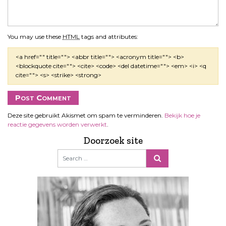
You may use these
HTML
tags and attributes:
<a href="" title=""> <abbr title=""> <acronym title=""> <b>
<blockquote cite=""> <cite> <code> <del datetime=""> <em> <i> <q
cite=""> <s> <strike> <strong>
Deze site gebruikt Akismet om spam te verminderen.
Bekijk hoe je
reactie gegevens worden verwerkt
.
Doorzoek site