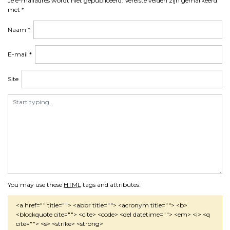
Je e-mailadres wordt niet gepubliceerd.
Vereiste velden zijn gemarkeerd
met
*
Naam
*
E-mail
*
Site
You may use these
HTML
tags and attributes:
<a href="" title=""> <abbr title=""> <acronym title=""> <b>
<blockquote cite=""> <cite> <code> <del datetime=""> <em> <i> <q
cite=""> <s> <strike> <strong>