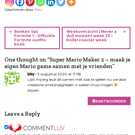
Geschreven door
Fleur
B
Boeken tip|
Weekoverzicht | Never a
e
Fortnite 1 – Officiële
dull moment week 33 –
Fortnite outfits
Rollercoaster week
r
boek
i
c
One thought on “
Super Mario Maker 2 – maak je
h
eigen Mario game samen met je vrienden
”
t
3 augustus 2020 at 11:08
kitty
n
Lijkt mij erg leuk dit samen met kids te spelen nu we door
a
medische omstandigheden 4 weken thuis mogen
v
blijven.
i
Beantwoorden
g
a
Leave a Reply
t
i
e