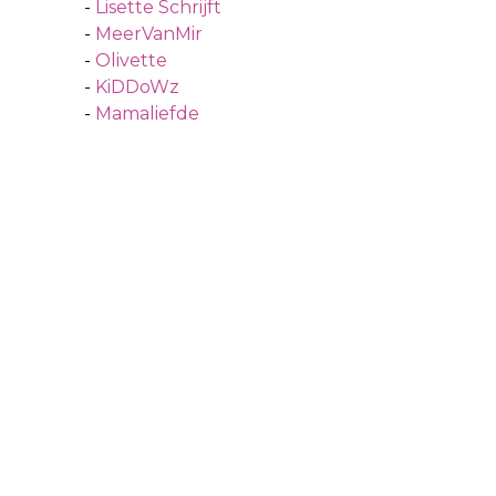
-
Lisette Schrijft
-
MeerVanMir
-
Olivette
-
KiDDoWz
-
Mamaliefde