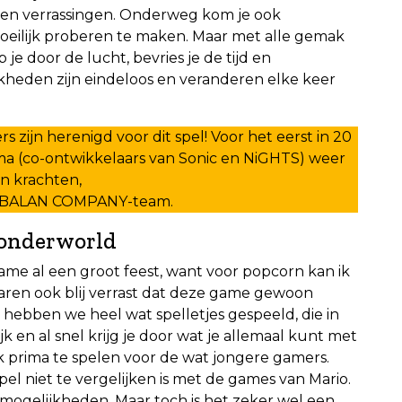
n en verrassingen. Onderweg kom je ook
moeilijk proberen te maken. Maar met alle gemak
je door de lucht, bevries je de tijd en
jkheden zijn eindeloos en veranderen elke keer
zijn herenigd voor dit spel! Voor het eerst in 20
ma (co-ontwikkelaars van Sonic en NiGHTS) weer
n krachten,
et BALAN COMPANY-team.
Wonderworld
ame al een groot feest, want voor popcorn kan ik
aren ook blij verrast dat deze game gewoon
jd hebben we heel wat spelletjes gespeeld, die in
lijk en al snel krijg je door wat je allemaal kunt met
ok prima te spelen voor de wat jongere gamers.
pel niet te vergelijken is met de games van Mario.
n mogelijkheden. Maar toch is het zeker wel een