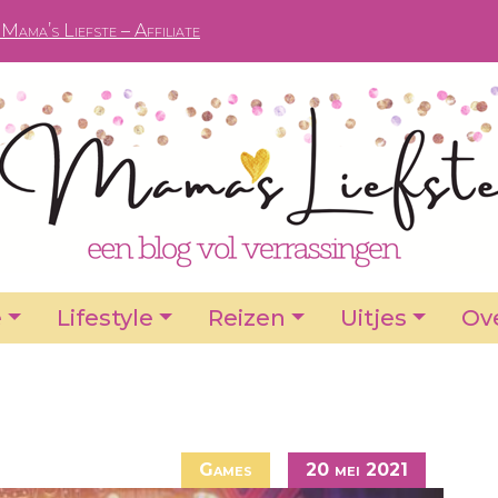
Mama’s Liefste – Affiliate
e
Lifestyle
Reizen
Uitjes
Ove
Games
20 mei 2021