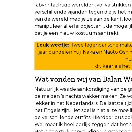
labyrintachtige werelden, vol valstrikke
verschillende vijanden tegen die je het 
van de wereld mep je ze aan de kant, loop 
manipuleer allerlei objecten… de mogeli
dat je een nieuw kostuum aantrekt.
Leuk weetje:
Twee legendarische makers 
jaar bundelen Yuji Naka en Naoto Oshi
hu
dit keer als h
Wat vonden wij van Balan 
Natuurlijk was de aankondiging van de g
de meiden ’s nachts wakker maken. Ze w
lekker in het Nederlands is. De laatste ti
het Engels zijn. Het spel is niet al te moei
de verschillende outfits. Hierdoor dus o
Wel moet ik heel eerlijk zeggen dat het s
Het is een stuk eenvoudiger in grafics e