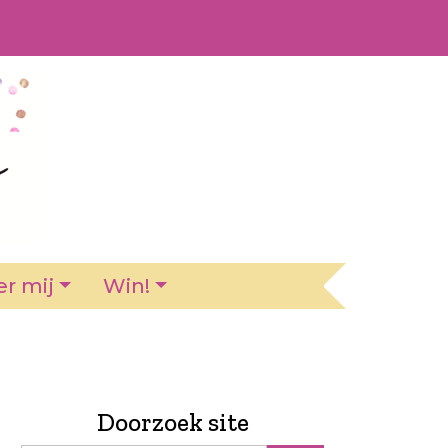
r mij
Win!
Doorzoek site