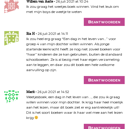
26 juli 2021 at 10:24
Willem van Aarle
Ik zou graag het weetjes boek winnen. Vind het leuk om
met mijn boys de weetje te weten
Beantwoorden
26 juli 2021 at 14:11
Ria H
Ik zou heel erg graag “Een dag in het leven van…” voor
groep 4 van mijn dochter willen winnen. Als jonge
startende leerkracht heeft ze nog niet zoveel boeken voor
“haar” kinderen die ze kan gebruiken, buiten de standaard
schoolboeken. Ze is al bezig met haar eigen verzameling
aan te leggen, en daar zou dit boek een hele welkome
aanvulling op zijn.
Beantwoorden
26 juli 2021 at 14:52
Marit
Weetjesboek; een dag in het leven van …, die zou ik graag
willen winnen voor mijn dochter. Ik krijg haar heel moeilijk
aan het lezen, maar dit boek ziet er erg aantrekkelijk uit!
Dit is het soort boeken waar ik haar wel mee aan het lezen
krijg
Beantwoorden