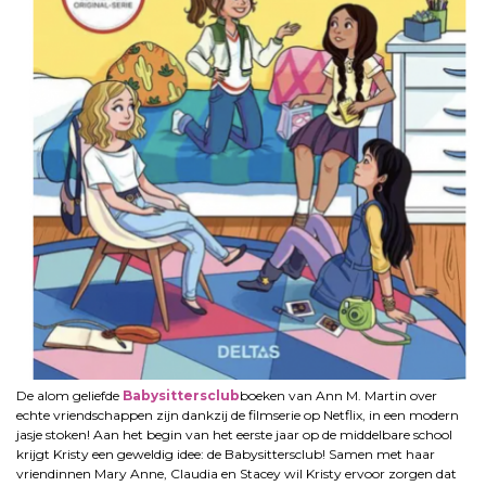
De alom geliefde
Babysittersclub
boeken van Ann M. Martin over
echte vriendschappen zijn dankzij de filmserie op Netflix, in een modern
jasje stoken! Aan het begin van het eerste jaar op de middelbare school
krijgt Kristy een geweldig idee: de Babysittersclub! Samen met haar
vriendinnen Mary Anne, Claudia en Stacey wil Kristy ervoor zorgen dat