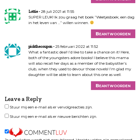
28 juli 2021 at 11:55
Lottie
SUPER LEUK! Ik zou graag het boek ”Weetjesboek; een dag
in het leven van …” willen winnen.
Beantwoorden
25 februari 2022 at 11:52
pickthecoupon
What a fantastic deal! I’d like to take a chance on it! Here,
both of the youngsters adore books! I believe this mama
will also recall her days as a member of the babysitter’s
club, when they used to devour those novels! I’m glad my
daughter will be able to learn about this one as well.
Beantwoorden
Leave a Reply
Stuur mij een e-mail als er vervolgreacties zijn.
Stuur mij een e-mail als er nieuwe berichten zijn.
Je e-mailadres wordt niet gepubliceerd.
Vereiste velden zijn gemarkeerd