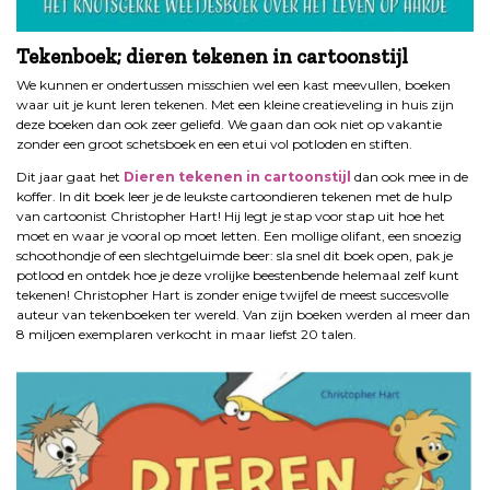
Tekenboek; dieren tekenen in cartoonstijl
We kunnen er ondertussen misschien wel een kast meevullen, boeken
waar uit je kunt leren tekenen. Met een kleine creatieveling in huis zijn
deze boeken dan ook zeer geliefd. We gaan dan ook niet op vakantie
zonder een groot schetsboek en een etui vol potloden en stiften.
Dit jaar gaat het
Dieren tekenen in cartoonstijl
dan ook mee in de
koffer. In dit boek leer je de leukste cartoondieren tekenen met de hulp
van cartoonist Christopher Hart! Hij legt je stap voor stap uit hoe het
moet en waar je vooral op moet letten. Een mollige olifant, een snoezig
schoothondje of een slechtgeluimde beer: sla snel dit boek open, pak je
potlood en ontdek hoe je deze vrolijke beestenbende helemaal zelf kunt
tekenen! Christopher Hart is zonder enige twijfel de meest succesvolle
auteur van tekenboeken ter wereld. Van zijn boeken werden al meer dan
8 miljoen exemplaren verkocht in maar liefst 20 talen.