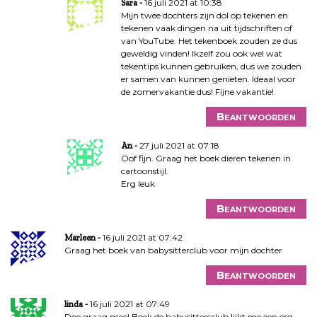
16 juli 2021 at 10:38
Sara
Mijn twee dochters zijn dol op tekenen en
tekenen vaak dingen na uit tijdschriften of
van YouTube. Het tekenboek zouden ze dus
geweldig vinden! Ikzelf zou ook wel wat
tekentips kunnen gebruiken, dus we zouden
er samen van kunnen genieten. Ideaal voor
de zomervakantie dus! Fijne vakantie!
Beantwoorden
27 juli 2021 at 07:18
An
Oof fijn. Graag het boek dieren tekenen in
cartoonstijl.
Erg leuk
Beantwoorden
16 juli 2021 at 07:42
Marleen
Graag het boek van babysitterclub voor mijn dochter
Beantwoorden
16 juli 2021 at 07:49
linda
Doe graag mee! Boek de babysittersclub lijkt me een erg