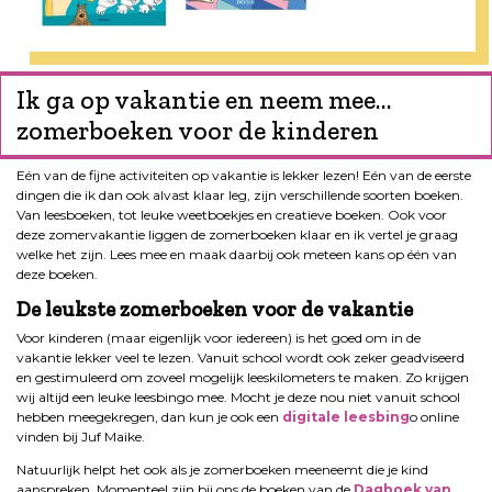
Ik ga op vakantie en neem mee…
zomerboeken voor de kinderen
Eén van de fijne activiteiten op vakantie is lekker lezen! Eén van de eerste
dingen die ik dan ook alvast klaar leg, zijn verschillende soorten boeken.
Van leesboeken, tot leuke weetboekjes en creatieve boeken. Ook voor
deze zomervakantie liggen de zomerboeken klaar en ik vertel je graag
welke het zijn. Lees mee en maak daarbij ook meteen kans op één van
deze boeken.
De leukste zomerboeken voor de vakantie
Voor kinderen (maar eigenlijk voor iedereen) is het goed om in de
vakantie lekker veel te lezen. Vanuit school wordt ook zeker geadviseerd
en gestimuleerd om zoveel mogelijk leeskilometers te maken. Zo krijgen
wij altijd een leuke leesbingo mee. Mocht je deze nou niet vanuit school
hebben meegekregen, dan kun je ook een
digitale leesbing
o online
vinden bij Juf Maike.
Natuurlijk helpt het ook als je zomerboeken meeneemt die je kind
aanspreken. Momenteel zijn bij ons de boeken van de
Dagboek van