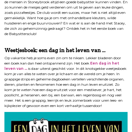
de mensen in Stoneybrook altijd een goede babysitter kunnen vinden. En
zo kunnen de meisjes geld verdienen om uit te geven aan leuke dingen,
zoals pizzafeestjes. De club wordt een succes, maar het is niet altijd even
gemakkelijk. Want hoe ga je om met onhandelbare kleuters, wilde
huisdieren en enge buurvrouwen? En wat er is aan de hand met Stacey,
die zich zo geheimzinnig gedraagt? Ontdek het in het eerste boek van
de Babysittersclub!
Weetjesboek; een dag in het leven van …
Op vakantie heb je soms even zin om te niksen. Lekker bladeren door
een boek kan dan heel ontspannend zijn. Het boek
Een dag in het
leven van …
is daar uiterst geschikt voor. In dit knotsgekke weetjesboek
kom je van alles te weten over je lichaam en de wereld om je heen. In
grappige strips en geheime dagboeken vertellen verschillende organen,
dieren, planten en fenomenen hoe een dag in hun leven eruitziet. Zo
kom je te weten hoe een dag eruitziet voor een mestkever, je hart, het
poollicht, je hersenen, een bij, een banaan, een regenboog en nog veel
meer. Het is een grappig, leerrijk en leuk zomerboek voor uren lees- en
kijkplezier of gewoon even een kort verhaaltje tussendoor!