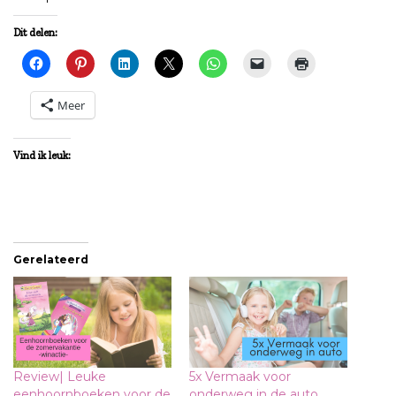
Dit delen:
Meer
Vind ik leuk:
Gerelateerd
Review| Leuke
5x Vermaak voor
eenhoornboeken voor de
onderweg in de auto