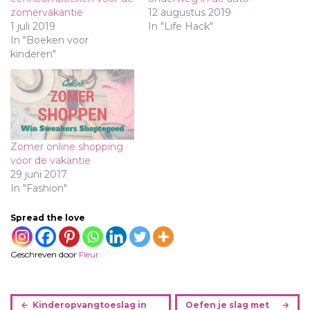
zomervakantie
12 augustus 2019
1 juli 2019
In "Life Hack"
In "Boeken voor
kinderen"
Zomer online shopping
voor de vakantie
29 juni 2017
In "Fashion"
Spread the love
Geschreven door
Fleur
B
Kinderopvangtoeslag in
Oefen je slag met