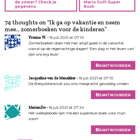
e
de zomer? Check je
Mario Golf: Super
gegevens
Rush
r
i
74 thoughts on “
Ik ga op vakantie en neem
c
mee… zomerboeken voor de kinderen
”
h
t
16 juli 2021 at 07:10
Yvonne W.
n
Zomerboeken doen het hier altijd goed in de vakantie;
vooral op de regenachtige dagen! ‘Een dag in het leven van’
a
lijkt ons erg leuk!
v
i
Beantwoorden
g
a
16 juli 2021 at 07:10
Jacqueline van de Manakker
De Babysittersclub zou ons meisje echt geweldig vinden
t
i
Beantwoorden
e
16 juli 2021 at 07:24
MarianZw
Het weetjesboek lijkt me een superleuk boek voor mijn
zoon!
Beantwoorden