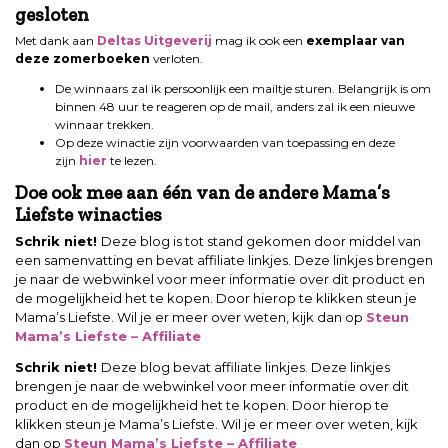
gesloten
Met dank aan
Deltas Uitgeverij
mag ik ook een
exemplaar van
deze zomerboeken
verloten.
De winnaars zal ik persoonlijk een mailtje sturen. Belangrijk is om
binnen 48 uur te reageren op de mail, anders zal ik een nieuwe
winnaar trekken.
Op deze winactie zijn voorwaarden van toepassing en deze
zijn
hier
te lezen.
Doe ook mee aan één van de andere Mama’s
Liefste winacties
Schrik niet!
Deze blog is tot stand gekomen door middel van
een samenvatting en bevat affiliate linkjes. Deze linkjes brengen
je naar de webwinkel voor meer informatie over dit product en
de mogelijkheid het te kopen. Door hierop te klikken steun je
Mama’s Liefste. Wil je er meer over weten, kijk dan op
Steun
Mama’s Liefste – Affiliate
Schrik niet!
Deze blog bevat affiliate linkjes. Deze linkjes
brengen je naar de webwinkel voor meer informatie over dit
product en de mogelijkheid het te kopen. Door hierop te
klikken steun je Mama’s Liefste. Wil je er meer over weten, kijk
dan op
Steun Mama’s Liefste – Affiliate