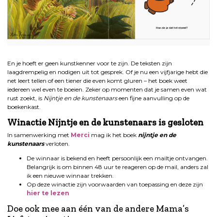
.
En je hoeft er geen kunstkenner voor te zijn. De teksten zijn
laagdrempelig en nodigen uit tot gesprek. Of je nu een vijfjarige hebt die
net leert tellen of een tiener die even komt gluren – het boek weet
iedereen wel even te boeien. Zeker op momenten dat je samen even wat
rust zoekt, is
Nijntje en de kunstenaars
een fijne aanvulling op de
boekenkast.
Winactie Nijntje en de kunstenaars is gesloten
In samenwerking met
Merci
mag ik het boek
nijntje en de
kunstenaars
verloten.
De winnaar is bekend en heeft persoonlijk een mailtje ontvangen.
Belangrijk is om binnen 48 uur te reageren op de mail, anders zal
ik een nieuwe winnaar trekken.
Op deze winactie zijn voorwaarden van toepassing en deze zijn
hier te lezen
Doe ook mee aan één van de andere Mama’s