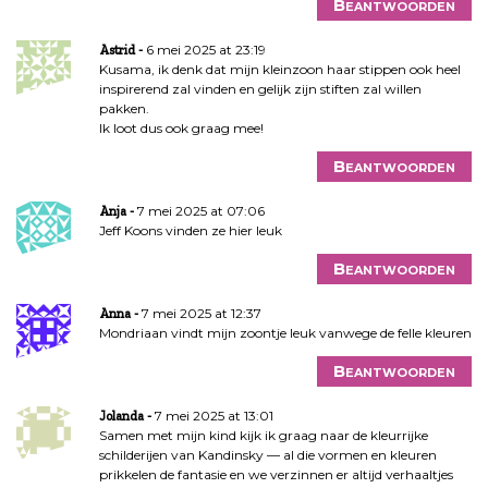
Beantwoorden
6 mei 2025 at 23:19
Astrid
Kusama, ik denk dat mijn kleinzoon haar stippen ook heel
inspirerend zal vinden en gelijk zijn stiften zal willen
pakken.
Ik loot dus ook graag mee!
Beantwoorden
7 mei 2025 at 07:06
Anja
Jeff Koons vinden ze hier leuk
Beantwoorden
7 mei 2025 at 12:37
Anna
Mondriaan vindt mijn zoontje leuk vanwege de felle kleuren
Beantwoorden
7 mei 2025 at 13:01
Jolanda
Samen met mijn kind kijk ik graag naar de kleurrijke
schilderijen van Kandinsky — al die vormen en kleuren
prikkelen de fantasie en we verzinnen er altijd verhaaltjes