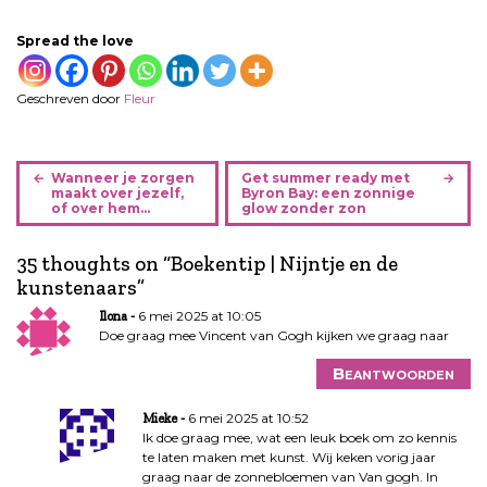
Spread the love
Geschreven door
Fleur
B
Wanneer je zorgen
Get summer ready met
e
maakt over jezelf,
Byron Bay: een zonnige
of over hem…
glow zonder zon
r
i
35 thoughts on “
Boekentip | Nijntje en de
c
kunstenaars
”
h
t
6 mei 2025 at 10:05
Ilona
n
Doe graag mee Vincent van Gogh kijken we graag naar
a
Beantwoorden
v
i
6 mei 2025 at 10:52
Mieke
g
Ik doe graag mee, wat een leuk boek om zo kennis
a
te laten maken met kunst. Wij keken vorig jaar
graag naar de zonnebloemen van Van gogh. In
t