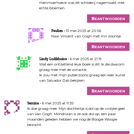
menmoerhoeve was dit schilderij nagemaakt met
i
echte bloemen.
e
Beantwoorden
13 mei 2025 at 20:56
Paulien
Naar Vincent van Gogh met mn zoontje
Beantwoorden
6 mei 2025 at 21:15
Lindy Ludikhuize
Wat een ontzettend leuk boek is dit! Ik die daarom
graag mee met de winactie
Ik zou met mijn puberzoons graag een keer kunst
van Salvador Dali bekijken
Beantwoorden
6 mei 2025 at 11:39
Samina
Ik doe graag mee. Mijn dochtertje is dol op de vrolijke geel
van Van Gogh. Mondriaan is ze ook dol op, een paar
maanden geleden hebben we nog de Boogie Woogie
bezocht.