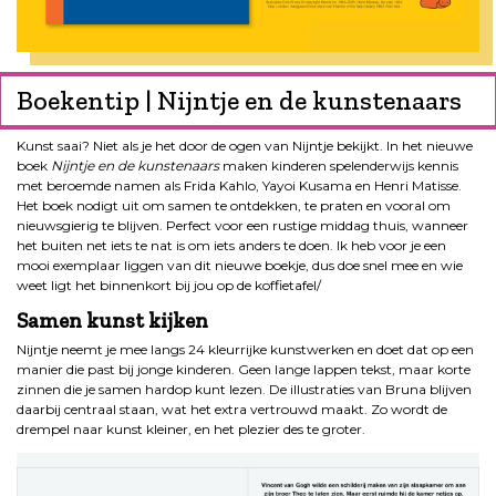
Boekentip | Nijntje en de kunstenaars
Kunst saai? Niet als je het door de ogen van Nijntje bekijkt. In het nieuwe
boek
Nijntje en de kunstenaars
maken kinderen spelenderwijs kennis
met beroemde namen als Frida Kahlo, Yayoi Kusama en Henri Matisse.
Het boek nodigt uit om samen te ontdekken, te praten en vooral om
nieuwsgierig te blijven. Perfect voor een rustige middag thuis, wanneer
het buiten net iets te nat is om iets anders te doen. Ik heb voor je een
mooi exemplaar liggen van dit nieuwe boekje, dus doe snel mee en wie
weet ligt het binnenkort bij jou op de koffietafel/
Samen kunst kijken
Nijntje neemt je mee langs 24 kleurrijke kunstwerken en doet dat op een
manier die past bij jonge kinderen. Geen lange lappen tekst, maar korte
zinnen die je samen hardop kunt lezen. De illustraties van Bruna blijven
daarbij centraal staan, wat het extra vertrouwd maakt. Zo wordt de
drempel naar kunst kleiner, en het plezier des te groter.