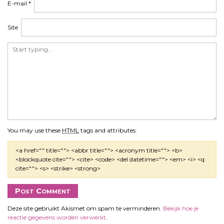
E-mail
*
Site
You may use these
HTML
tags and attributes:
<a href="" title=""> <abbr title=""> <acronym title=""> <b>
<blockquote cite=""> <cite> <code> <del datetime=""> <em> <i> <q
cite=""> <s> <strike> <strong>
Deze site gebruikt Akismet om spam te verminderen.
Bekijk hoe je
reactie gegevens worden verwerkt
.