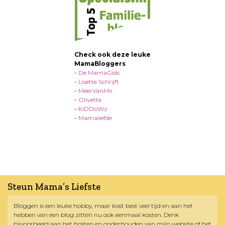
Check ook deze leuke
MamaBloggers
-
De MamaGids
-
Lisette Schrijft
-
MeerVanMir
-
Olivette
-
KiDDoWz
-
Mamaliefde
Steun Mama’s Liefste
Bloggen is een leuke hobby, maar kost best veel tijd en aan het
hebben van een blog zitten nu ook eenmaal kosten. Denk
bijvoorbeeld aan het hosten en onderhouden van mijn website of het