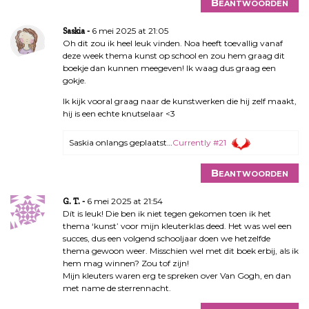
Beantwoorden
6 mei 2025 at 21:05
Saskia
Oh dit zou ik heel leuk vinden. Noa heeft toevallig vanaf
deze week thema kunst op school en zou hem graag dit
boekje dan kunnen meegeven! Ik waag dus graag een
gokje.
Ik kijk vooral graag naar de kunstwerken die hij zelf maakt,
hij is een echte knutselaar <3
Saskia onlangs geplaatst…
Currently #21
Beantwoorden
6 mei 2025 at 21:54
G. T.
Dít is leuk! Die ben ik niet tegen gekomen toen ik het
thema ‘kunst’ voor mijn kleuterklas deed. Het was wel een
succes, dus een volgend schooljaar doen we hetzelfde
thema gewoon weer. Misschien wel met dit boek erbij, als ik
hem mag winnen? Zou tof zijn!
Mijn kleuters waren erg te spreken over Van Gogh, en dan
met name de sterrennacht.