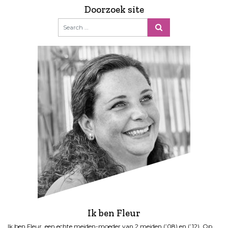
Doorzoek site
Ik ben Fleur
Ik ben Fleur, een echte meiden-moeder van 2 meiden (’08) en (’12). Op