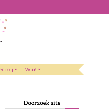
r mij
Win!
Doorzoek site