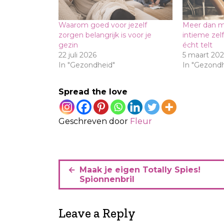
Waarom goed voor jezelf
Meer dan m
zorgen belangrijk is voor je
intieme zel
gezin
écht telt
22 juli 2026
5 maart 202
In "Gezondheid"
In "Gezondh
Spread the love
Geschreven door
Fleur
B
Maak je eigen Totally Spies!
e
Spionnenbril
r
i
Leave a Reply