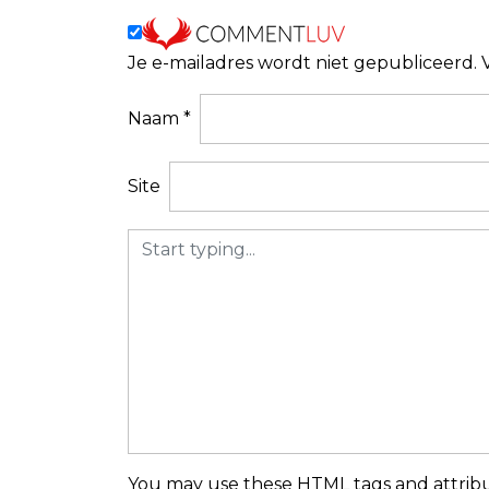
c
h
Je e-mailadres wordt niet gepubliceerd.
t
n
Naam
*
a
v
Site
i
g
a
t
i
e
You may use these
HTML
tags and attribu