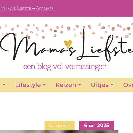
Mama’s Liefste – Affiliate
e
Lifestyle
Reizen
Uitjes
Ove
Lifestyle
6 mei 2025