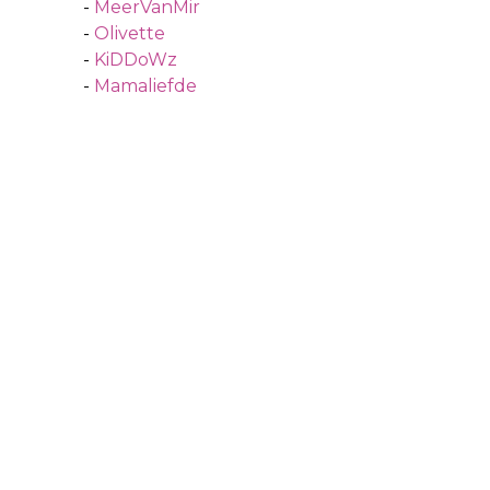
-
MeerVanMir
-
Olivette
-
KiDDoWz
-
Mamaliefde