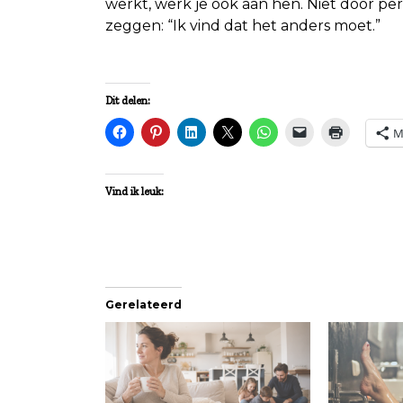
werkt, werk je óók aan hen. Niet door perfe
zeggen: “Ik vind dat het anders moet.”
Dit delen:
M
Vind ik leuk:
Gerelateerd