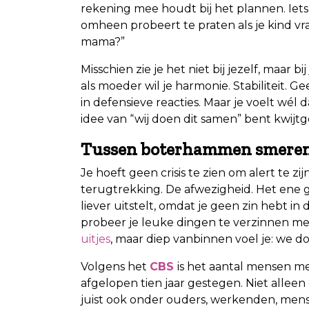
rekening mee houdt bij het plannen. Iets 
omheen probeert te praten als je kind vra
mama?”
Misschien zie je het niet bij jezelf, maar 
als moeder wil je harmonie. Stabiliteit. G
in defensieve reacties. Maar je voelt wél 
idee van “wij doen dit samen” bent kwijtg
Tussen boterhammen smeren 
Je hoeft geen crisis te zien om alert te zij
terugtrekking. De afwezigheid. Het ene gl
liever uitstelt, omdat je geen zin hebt in
probeer je leuke dingen te verzinnen me
uitjes
, maar diep vanbinnen voel je: we doen
Volgens het
CBS
is het aantal mensen m
afgelopen tien jaar gestegen. Niet alle
juist ook onder ouders, werkenden, mense