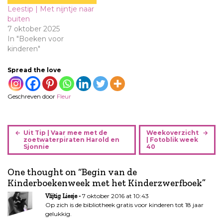
Leestip | Met nijntje naar
buiten
7 oktober 2025
In "Boeken voor
kinderen"
Spread the love
Geschreven door
Fleur
B
Uit Tip | Vaar mee met de
Weekoverzicht
e
zoetwaterpiraten Harold en
| Fotoblik week
Sjonnie
40
r
i
One thought on “
Begin van de
c
Kinderboekenweek met het Kinderzwerfboek
”
h
t
7 oktober 2016 at 10:43
Vlijtig Liesje
n
Op zich is de bibliotheek gratis voor kinderen tot 18 jaar
gelukkig.
a