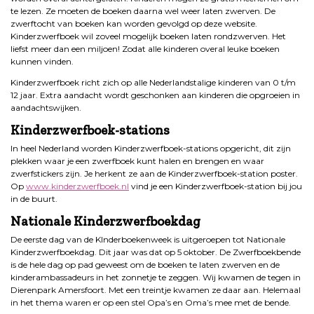
te lezen. Ze moeten de boeken daarna wel weer laten zwerven. De
zwerftocht van boeken kan worden gevolgd op deze website.
Kinderzwerfboek wil zoveel mogelijk boeken laten rondzwerven. Het
liefst meer dan een miljoen! Zodat alle kinderen overal leuke boeken
kunnen vinden.
Kinderzwerfboek richt zich op alle Nederlandstalige kinderen van 0 t/m
12 jaar. Extra aandacht wordt geschonken aan kinderen die opgroeien in
aandachtswijken.
Kinderzwerfboek-stations
In heel Nederland worden Kinderzwerfboek-stations opgericht, dit zijn
plekken waar je een zwerfboek kunt halen en brengen en waar
zwerfstickers zijn. Je herkent ze aan de Kinderzwerfboek-station poster.
Op
www.kinderzwerfboek.nl
vind je een Kinderzwerfboek-station bij jou
in de buurt.
Nationale Kinderzwerfboekdag
De eerste dag van de KInderboekenweek is uitgeroepen tot Nationale
Kinderzwerfboekdag. Dit jaar was dat op 5 oktober. De Zwerfboekbende
is de hele dag op pad geweest om de boeken te laten zwerven en de
kinderambassadeurs in het zonnetje te zeggen. Wij kwamen de tegen in
Dierenpark Amersfoort. Met een treintje kwamen ze daar aan. Helemaal
in het thema waren er op een stel Opa’s en Oma’s mee met de bende.