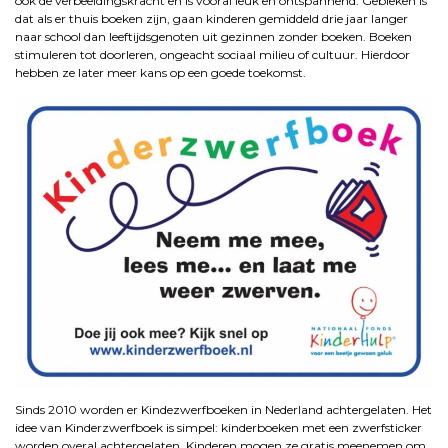
ook de verbeeldingskracht en is vooral leuk en ontspannend. Gebleken is
dat als er thuis boeken zijn, gaan kinderen gemiddeld drie jaar langer
naar school dan leeftijdsgenoten uit gezinnen zonder boeken. Boeken
stimuleren tot doorleren, ongeacht sociaal milieu of cultuur. Hierdoor
hebben ze later meer kans op een goede toekomst.
Sinds 2010 worden er Kindezwerfboeken in Nederland achtergelaten. Het
idee van Kinderzwerfboek is simpel: kinderboeken met een zwerfsticker
worden overal achtergelaten. Kinderen mogen ze gratis meenemen om