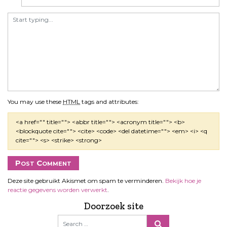
You may use these
HTML
tags and attributes:
<a href="" title=""> <abbr title=""> <acronym title=""> <b>
<blockquote cite=""> <cite> <code> <del datetime=""> <em> <i> <q
cite=""> <s> <strike> <strong>
Deze site gebruikt Akismet om spam te verminderen.
Bekijk hoe je
reactie gegevens worden verwerkt
.
Doorzoek site