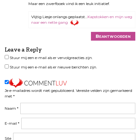
v
Maar een zwerfboek vind ik een leuk initiatief.
i
g
Vlijtig Liesje onlangs geplaatst…
Kapstokken en mijn weg
naar een nette gang
a
t
Beantwoorden
i
e
Leave a Reply
Stuur mij een e-mail als er vervolgreacties zijn.
Stuur mij een e-mail als er nieuwe berichten zijn.
Je e-mailadres wordt niet gepubliceerd.
Vereiste velden zijn gemarkeerd
met
*
Naam
*
E-mail
*
Site