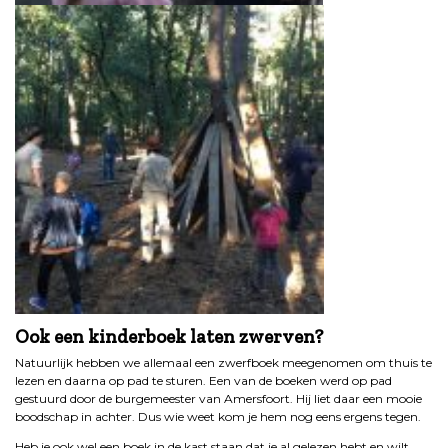
Ook een kinderboek laten zwerven?
Natuurlijk hebben we allemaal een zwerfboek meegenomen om thuis te
lezen en daarna op pad te sturen. Een van de boeken werd op pad
gestuurd door de burgemeester van Amersfoort. Hij liet daar een mooie
boodschap in achter. Dus wie weet kom je hem nog eens ergens tegen.
Heb je ook wel een boek in de kast staan dat je al gelezen hebt en wilt