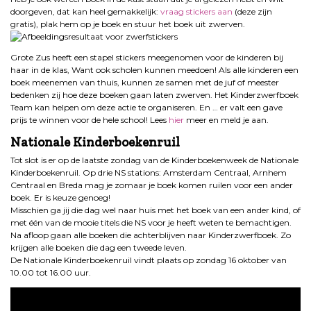
doorgeven, dat kan heel gemakkelijk:
vraag stickers aan
(deze zijn
gratis), plak hem op je boek en stuur het boek uit zwerven.
Grote Zus heeft een stapel stickers meegenomen voor de kinderen bij
haar in de klas, Want ook scholen kunnen meedoen! Als alle kinderen een
boek meenemen van thuis, kunnen ze samen met de juf of meester
bedenken zij hoe deze boeken gaan laten zwerven. Het Kinderzwerfboek
Team kan helpen om deze actie te organiseren. En … er valt een gave
prijs te winnen voor de hele school! Lees
hier
meer en meld je aan.
Nationale Kinderboekenruil
Tot slot is er op de laatste zondag van de Kinderboekenweek de Nationale
Kinderboekenruil. Op drie NS stations: Amsterdam Centraal, Arnhem
Centraal en Breda mag je zomaar je boek komen ruilen voor een ander
boek. Er is keuze genoeg!
Misschien ga jij die dag wel naar huis met het boek van een ander kind, of
met één van de mooie titels die NS voor je heeft weten te bemachtigen.
Na afloop gaan alle boeken die achterblijven naar Kinderzwerfboek. Zo
krijgen alle boeken die dag een tweede leven.
De Nationale Kinderboekenruil vindt plaats op zondag 16 oktober van
10.00 tot 16.00 uur.