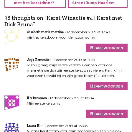
e
met het kerstdiner?
Street Jump Haarlem
r
i
38 thoughts on “
Kerst Winactie #4 | Kerst met
c
Dick Bruna
”
h
12 december 2019 at 17:43
elisabeth maria martina
t
nijntjes kerstboom voor kleinzoon quinn
n
Beantwoorden
a
v
12 december 2019 at 17:47
Anja Remmits
i
Ik zou graag mijn eerste kerstmis winnen voor ons
g
mannetje die dua zijn eerste kerst gaat vieren. Kan ik fijn
a
voorlezen terwikl hij en zijn grote broer (4) luisteren.
t
Beantwoorden
i
e
12 december 2019 at 18:04
K v kammen
Mijn eerste kerstmis
Beantwoorden
12 december 2019 at 18:08
Laura K.
Nijntjes Kerstboom voor mijn zoontjes van 1 en 3 die gek