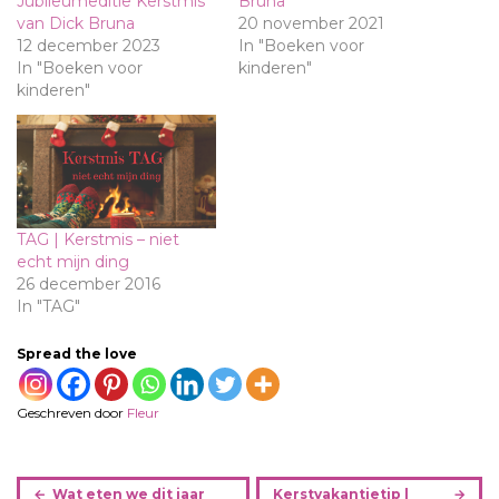
Jubileumeditie Kerstmis
Bruna
van Dick Bruna
20 november 2021
12 december 2023
In "Boeken voor
In "Boeken voor
kinderen"
kinderen"
TAG | Kerstmis – niet
echt mijn ding
26 december 2016
In "TAG"
Spread the love
Geschreven door
Fleur
B
Wat eten we dit jaar
Kerstvakantietip |