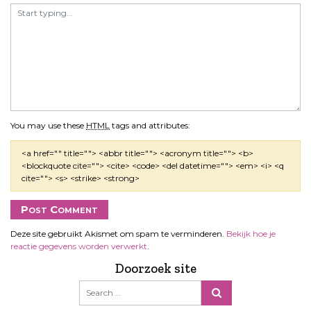
You may use these
HTML
tags and attributes:
<a href="" title=""> <abbr title=""> <acronym title=""> <b>
<blockquote cite=""> <cite> <code> <del datetime=""> <em> <i> <q
cite=""> <s> <strike> <strong>
Deze site gebruikt Akismet om spam te verminderen.
Bekijk hoe je
reactie gegevens worden verwerkt
.
Doorzoek site