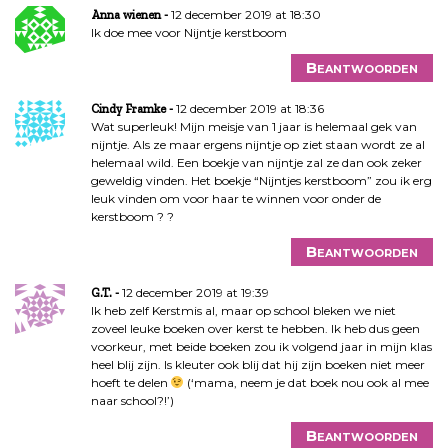
12 december 2019 at 18:30
Anna wienen
Ik doe mee voor Nijntje kerstboom
Beantwoorden
12 december 2019 at 18:36
Cindy Framke
Wat superleuk! Mijn meisje van 1 jaar is helemaal gek van
nijntje. Als ze maar ergens nijntje op ziet staan wordt ze al
helemaal wild. Een boekje van nijntje zal ze dan ook zeker
geweldig vinden. Het boekje “Nijntjes kerstboom” zou ik erg
leuk vinden om voor haar te winnen voor onder de
kerstboom ? ?
Beantwoorden
12 december 2019 at 19:39
G.T.
Ik heb zelf Kerstmis al, maar op school bleken we niet
zoveel leuke boeken over kerst te hebben. Ik heb dus geen
voorkeur, met beide boeken zou ik volgend jaar in mijn klas
heel blij zijn. Is kleuter ook blij dat hij zijn boeken niet meer
hoeft te delen
(‘mama, neem je dat boek nou ook al mee
naar school?!’)
Beantwoorden