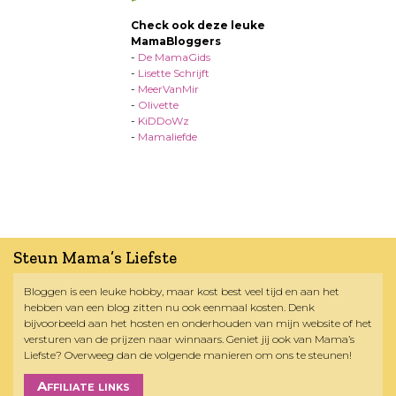
Check ook deze leuke
MamaBloggers
-
De MamaGids
-
Lisette Schrijft
-
MeerVanMir
-
Olivette
-
KiDDoWz
-
Mamaliefde
Steun Mama’s Liefste
Bloggen is een leuke hobby, maar kost best veel tijd en aan het
hebben van een blog zitten nu ook eenmaal kosten. Denk
bijvoorbeeld aan het hosten en onderhouden van mijn website of het
versturen van de prijzen naar winnaars. Geniet jij ook van Mama’s
Liefste? Overweeg dan de volgende manieren om ons te steunen!
Affiliate links