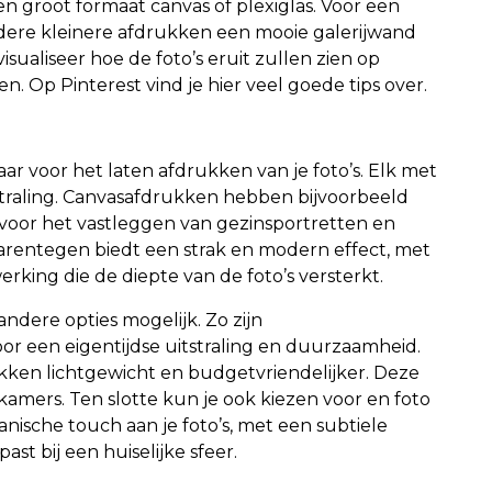
n groot formaat canvas of plexiglas. Voor een
ere kleinere afdrukken een mooie galerijwand
ualiseer hoe de foto’s eruit zullen zien op
. Op Pinterest vind je hier veel goede tips over.
aar voor het laten afdrukken van je foto’s. Elk met
traling. Canvasafdrukken hebben bijvoorbeeld
l voor het vastleggen van gezinsportretten en
rentegen biedt een strak en modern effect, met
king die de diepte van de foto’s versterkt.
andere opties mogelijk. Zo zijn
r een eigentijdse uitstraling en duurzaamheid.
rukken lichtgewicht en budgetvriendelijker. Deze
kamers. Ten slotte kun je ook kiezen voor en foto
anische touch aan je foto’s, met een subtiele
ast bij een huiselijke sfeer.