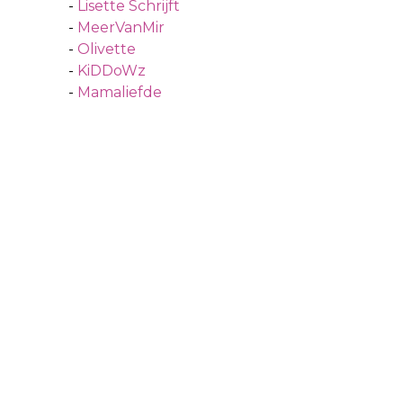
-
Lisette Schrijft
-
MeerVanMir
-
Olivette
-
KiDDoWz
-
Mamaliefde