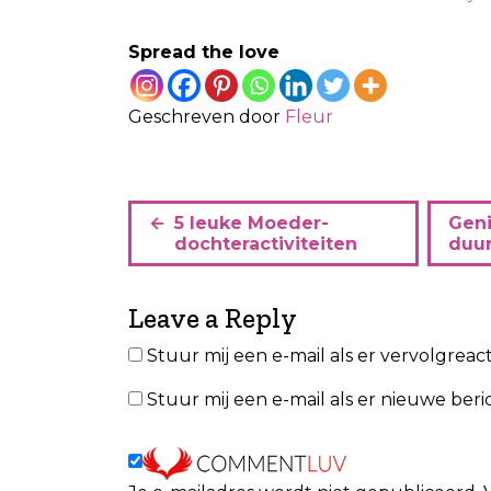
Spread the love
Geschreven door
Fleur
B
5 leuke Moeder-
Geni
e
dochteractiviteiten
duu
r
i
Leave a Reply
c
Stuur mij een e-mail als er vervolgreacti
h
Stuur mij een e-mail als er nieuwe beric
t
n
a