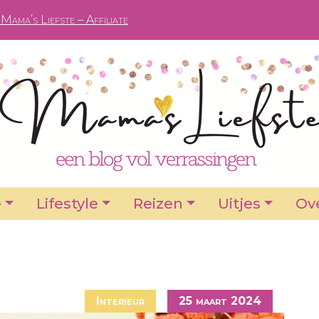
Mama’s Liefste – Affiliate
e
Lifestyle
Reizen
Uitjes
Ove
Interieur
25 maart 2024