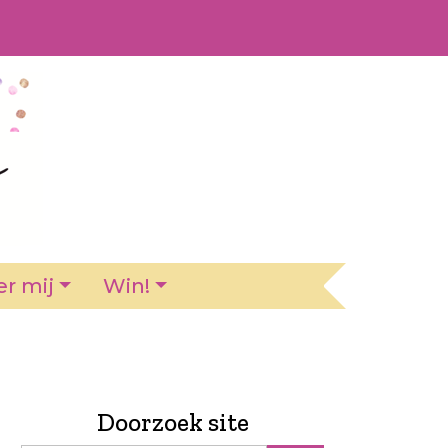
r mij
Win!
Doorzoek site