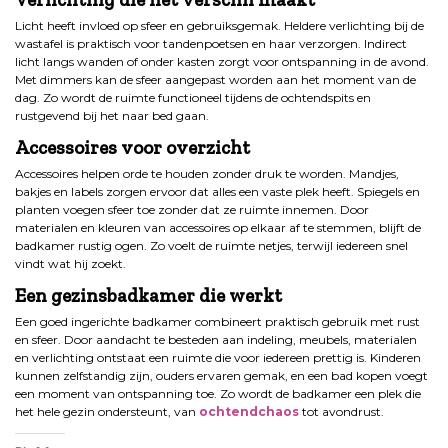
Licht heeft invloed op sfeer en gebruiksgemak. Heldere verlichting bij de
wastafel is praktisch voor tandenpoetsen en haar verzorgen. Indirect
licht langs wanden of onder kasten zorgt voor ontspanning in de avond.
Met dimmers kan de sfeer aangepast worden aan het moment van de
dag. Zo wordt de ruimte functioneel tijdens de ochtendspits en
rustgevend bij het naar bed gaan.
Accessoires voor overzicht
Accessoires helpen orde te houden zonder druk te worden. Mandjes,
bakjes en labels zorgen ervoor dat alles een vaste plek heeft. Spiegels en
planten voegen sfeer toe zonder dat ze ruimte innemen. Door
materialen en kleuren van accessoires op elkaar af te stemmen, blijft de
badkamer rustig ogen. Zo voelt de ruimte netjes, terwijl iedereen snel
vindt wat hij zoekt.
Een gezinsbadkamer die werkt
Een goed ingerichte badkamer combineert praktisch gebruik met rust
en sfeer. Door aandacht te besteden aan indeling, meubels, materialen
en verlichting ontstaat een ruimte die voor iedereen prettig is. Kinderen
kunnen zelfstandig zijn, ouders ervaren gemak, en een bad kopen voegt
een moment van ontspanning toe. Zo wordt de badkamer een plek die
het hele gezin ondersteunt, van
ochtendchaos
tot avondrust.