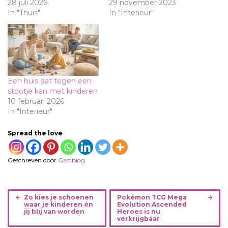
28 juli 2026
29 november 2023
In "Thuis"
In "Interieur"
Een huis dat tegen een
stootje kan met kinderen
10 februari 2026
In "Interieur"
Spread the love
Geschreven door
Gastblog
B
Zo kies je schoenen
Pokémon TCG Mega
e
waar je kinderen én
Evolution Ascended
jij blij van worden
Heroes is nu
r
verkrijgbaar
i