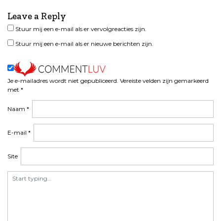
c
Leave a Reply
h
Stuur mij een e-mail als er vervolgreacties zijn.
t
n
Stuur mij een e-mail als er nieuwe berichten zijn.
a
v
i
Je e-mailadres wordt niet gepubliceerd.
Vereiste velden zijn gemarkeerd
g
met
*
a
t
Naam
*
i
e
E-mail
*
Site