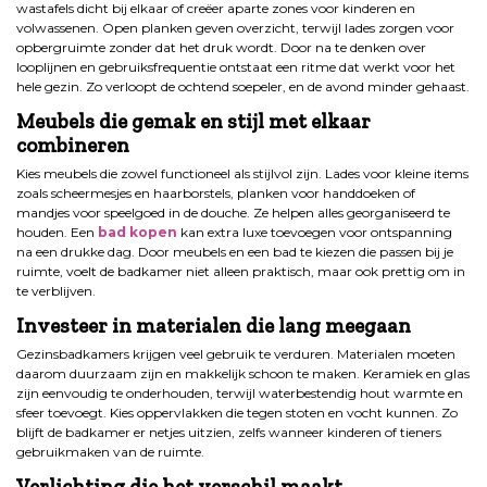
wastafels dicht bij elkaar of creëer aparte zones voor kinderen en
volwassenen. Open planken geven overzicht, terwijl lades zorgen voor
opbergruimte zonder dat het druk wordt. Door na te denken over
looplijnen en gebruiksfrequentie ontstaat een ritme dat werkt voor het
hele gezin. Zo verloopt de ochtend soepeler, en de avond minder gehaast.
Meubels die gemak en stijl met elkaar
combineren
Kies meubels die zowel functioneel als stijlvol zijn. Lades voor kleine items
zoals scheermesjes en haarborstels, planken voor handdoeken of
mandjes voor speelgoed in de douche. Ze helpen alles georganiseerd te
houden. Een
bad kopen
kan extra luxe toevoegen voor ontspanning
na een drukke dag. Door meubels en een bad te kiezen die passen bij je
ruimte, voelt de badkamer niet alleen praktisch, maar ook prettig om in
te verblijven.
Investeer in materialen die lang meegaan
Gezinsbadkamers krijgen veel gebruik te verduren. Materialen moeten
daarom duurzaam zijn en makkelijk schoon te maken. Keramiek en glas
zijn eenvoudig te onderhouden, terwijl waterbestendig hout warmte en
sfeer toevoegt. Kies oppervlakken die tegen stoten en vocht kunnen. Zo
blijft de badkamer er netjes uitzien, zelfs wanneer kinderen of tieners
gebruikmaken van de ruimte.
Verlichting die het verschil maakt