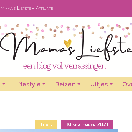
Mama’s Liefste – Affiliate
e
Lifestyle
Reizen
Uitjes
Ove
Thuis
10 september 2021