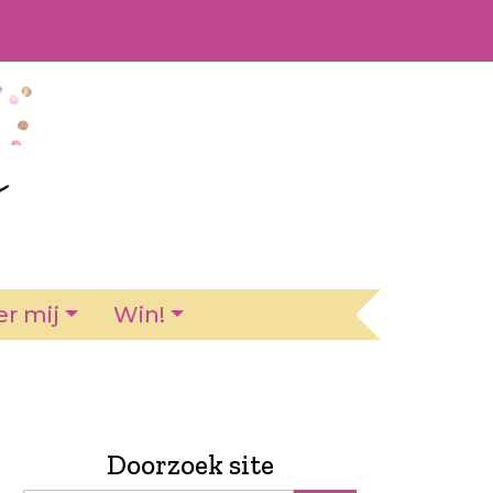
r mij
Win!
Doorzoek site