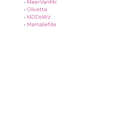
-
MeerVanMir
-
Olivette
-
KiDDoWz
-
Mamaliefde