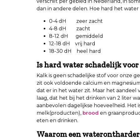
verschilt per gebied in Nederland, in so
dan in andere delen. Hoe hard het water
0-4 dH zeer zacht
4-8 dH zacht
8-12 dH gemiddeld
12-18 dH vrij hard
18-30 dH heel hard
Is hard water schadelijk voo
Kalk is geen schadelijke stof voor onze 
zit ook voldoende calcium en magnesium. 
dat er in het water zit. Maar het aandeel
laag, dat het bij het drinken van 2 liter w
aanbevolen dagelijkse hoeveelheid. Het 
melk(producten),
brood
en graanproduct
eten en drinken.
Waarom een waterontharder 