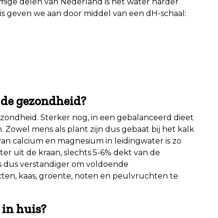
mmige delen van Nederland is het water harder
 is geven we aan door middel van een dH-schaal:
r de gezondheid?
gezondheid. Sterker nog, in een gebalanceerd dieet
Zowel mens als plant zijn dus gebaat bij het kalk
 van calcium en magnesium in leidingwater is zo
ater uit de kraan, slechts 5-6% dekt van de
is dus verstandiger om voldoende
en, kaas, groente, noten en peulvruchten te
in huis?