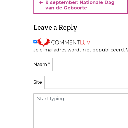
B
9 september: Nationale Dag
e
van de Geboorte
r
i
Leave a Reply
c
h
Je e-mailadres wordt niet gepubliceerd.
t
n
Naam
*
a
v
Site
i
g
a
t
i