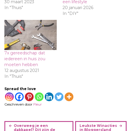
30 maart 2023
een lifestyle
In "Thuis"
20 januari 2026
In "DIY"
7x gereedschap dat
iedereen in huis zou
moeten hebben
12 augustus 2021
In "Thuis"
Spread the love
Geschreven door
Fleur
B
Overweeg je een
Leukste Winacties
e
dakkapel? Dit zijn de
in Bloggersland