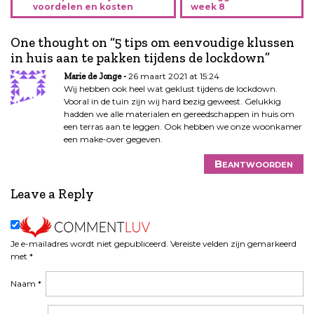
voordelen en kosten
week 8
r
i
One thought on “
5 tips om eenvoudige klussen
c
in huis aan te pakken tijdens de lockdown
”
h
t
26 maart 2021 at 15:24
Marie de Jonge
n
Wij hebben ook heel wat geklust tijdens de lockdown.
Vooral in de tuin zijn wij hard bezig geweest. Gelukkig
a
hadden we alle materialen en gereedschappen in huis om
v
een terras aan te leggen. Ook hebben we onze woonkamer
i
een make-over gegeven.
g
Beantwoorden
a
t
Leave a Reply
i
e
Je e-mailadres wordt niet gepubliceerd.
Vereiste velden zijn gemarkeerd
met
*
Naam
*