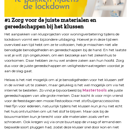
#1 Zorg voor de juiste materialen en
gereedschappen bij het klussen
Het aanpakken van klusprojecten voor woningverbetering tijdens de
lockdown vormt een bijzondere uitdaging. Hoewel je in deze tijd een
overvloed aan tijd hebt om ze te voltooien, heb je misschien niet alle
benodigde benodigdheden en gereedschappen bij de hand. En het laatste
wat je wilt zijn ongelukken, om een bezoekje aan het ziekenhuis te
voorkomen. Daar hebben ze nu wel andere zaken aan hun hoofd. Zorg
dus voor de juiste gereedschappen en veiligheidsmaatregelen voordat je
aan de slag gaat.
Helaas is het niet mogelijk om al je benodigdheden voor het klussen zelf
in de winkel uit te zoeken, maar gelukkig is het wel mogelijk om via het
internet te bestellen. Zo vind je bijvoorbeeld bij
Mastertools
alle juiste
gereedschappen van alle grote merken. Daar kocht ik voor mijn vriend
voor de feestdagen een mooie Festoolbox met
stofzuigeraccessoires
.
Heel fijn voor iedereen, natuurlijk tijdens het klussen kun je nu niet echt
het huis ontvluchten om uit het stof te blijven. Maar ook bij de
bouwmarkten kun je terecht voor alle materialen zoals verf en
schroeven. Ook kregen wij via onze buurtapp de vraag of iemand een
bepaalde soort pluggen had, zodat deze klusser snel door kon en niet