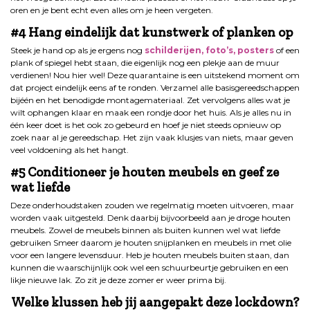
oren en je bent echt even alles om je heen vergeten.
#4 Hang eindelijk dat kunstwerk of planken op
Steek je hand op als je ergens nog
schilderijen, foto’s, posters
of een
plank of spiegel hebt staan, die eigenlijk nog een plekje aan de muur
verdienen! Nou hier wel! Deze quarantaine is een uitstekend moment om
dat project eindelijk eens af te ronden. Verzamel alle basisgereedschappen
bijéén en het benodigde montagemateriaal. Zet vervolgens alles wat je
wilt ophangen klaar en maak een rondje door het huis. Als je alles nu in
één keer doet is het ook zo gebeurd en hoef je niet steeds opnieuw op
zoek naar al je gereedschap. Het zijn vaak klusjes van niets, maar geven
veel voldoening als het hangt.
#5 Conditioneer je houten meubels en geef ze
wat liefde
Deze onderhoudstaken zouden we regelmatig moeten uitvoeren, maar
worden vaak uitgesteld. Denk daarbij bijvoorbeeld aan je droge houten
meubels. Zowel de meubels binnen als buiten kunnen wel wat liefde
gebruiken Smeer daarom je houten snijplanken en meubels in met olie
voor een langere levensduur. Heb je houten meubels buiten staan, dan
kunnen die waarschijnlijk ook wel een schuurbeurtje gebruiken en een
likje nieuwe lak. Zo zit je deze zomer er weer prima bij.
Welke klussen heb jij aangepakt deze lockdown?