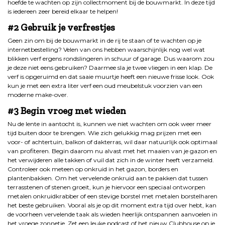
hoefde te wachten op zijn collectmoment bij de bouwmarkt. In deze tijd
is iedereen zeer bereid elkaar te helpen!
#2 Gebruik je verfrestjes
Geen zin om bij de bouwmarkt in de rij te staan of te wachten op je
internetbestelling? Velen van ons hebben waarschijnlijk nog wel wat
blikken verf ergens rondslingeren in schuur of garage. Dus waarom zou
je deze niet eens gebruiken? Daarmee sla je twee vliegen in een klap. De
verf is opgeruimd en dat saaie muurtje heeft een nieuwe frisse look. Ook
kun je met een extra liter verf een oud meubelstuk voorzien van een
moderne make-over.
#3 Begin vroeg met wieden
Nu de lente in aantocht is, kunnen we niet wachten om ook weer meer
tijd buiten door te brengen. Wie zich gelukkig mag prijzen met een
voor- of achtertuin, balkon of dakterras, wil daar natuurlijk ook optimaal
van profiteren. Begin daarom nu alvast met het maaien van je gazon en
het verwijderen alle takken of vuil dat zich in de winter heeft verzameld.
Controleer ook meteen op onkruid in het gazon, borders en
plantenbakken. Om het vervelende onkruid aan te pakken dat tussen
terrasstenen of stenen groeit, kun je hiervoor een speciaal ontworpen
metalen onkruidkrabber of een stevige borstel met metalen borstelharen
het beste gebruiken. Vooral als je op dit moment extra tijd over hebt, kan
de voorheen vervelende taak als wieden heerlijk ontspannen aanvoelen in
het vroege zonnetje. Zet een leuke podcast of het nieuw Clubhouse op je