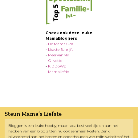
Check ook deze leuke
MamaBloggers
-
De MamaGids
-
Lisette Schrijft
-
MeerVanMir
-
Olivette
-
KiDDoWz
-
Mamaliefde
Steun Mama’s Liefste
Bloggen is een leuke hobby, maar kost best veel tijd en aan het
hebben van een blog zitten nu ook eenmaal kosten. Denk
bijvoorbeeld aan het hosten en onderhouden van mijn website of het