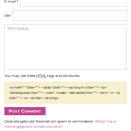
E-mail
*
Site
You may use these
HTML
tags and attributes:
<a href="" title=""> <abbr title=""> <acronym title=""> <b>
<blockquote cite=""> <cite> <code> <del datetime=""> <em> <i> <q
cite=""> <s> <strike> <strong>
Deze site gebruikt Akismet om spam te verminderen.
Bekijk hoe je
reactie gegevens worden verwerkt
.