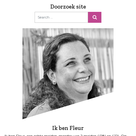
Doorzoek site
Ik ben Fleur
Ik ben Fleur, een echte meiden-moeder van 2 meiden (’08) en (’12). Op