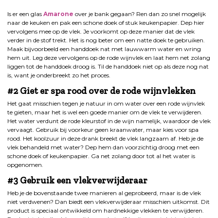
Is er een glas
Amarone
over je bank gegaan? Ren dan zo snel mogelijk
naar de keuken en pak een schone doek of stuk keukenpapier. Dep hier
vervolgens mee op de vlek. Je voorkomt op deze manier dat de vlek
verder in de stof trekt. Het is nog beter om een natte doek te gebruiken.
Maak bijvoorbeeld een handdoek nat met lauwwarm water en wring
hem uit. Leg deze vervolgens op de rode wijnvlek en laat hem net zolang
liggen tot de handdoek droog is. Til de handdoek niet op als deze nog nat
is, want je onderbreekt zo het proces.
#2 Giet er spa rood over de rode wijnvlekken
Het gaat misschien tegen je natuur in om water over een rode wijnvlek
te gieten, maar het is wel een goede manier om de vlek te verwijderen.
Het water verdunt de rode kleurstof in de wijn namelijk, waardoor de vlek
vervaagt. Gebruik bij voorkeur geen kraanwater, maar kies voor spa
rood. Het koolzuur in deze drank breekt de vlek langzaam af. Heb je de
vlek behandeld met water? Dep hem dan voorzichtig droog met een
schone doek of keukenpapier. Ga net zolang door tot al het water is
opgenomen.
#3 Gebruik een vlekverwijderaar
Heb je de bovenstaande twee manieren al geprobeerd, maar is de vlek
niet verdwenen? Dan biedt een vlekverwijderaar misschien uitkomst. Dit
product is speciaal ontwikkeld om hardnekkige vlekken te verwijderen.