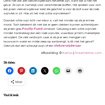
Denk niet dat alle vlekverwijderaars hetzelfde zijn, want dat is niet het
geval. Ze zijn er namelijk voor verschillende stoffen. Het spreekt voor zich
dat je een vlekverwijderaar kiest die geschikt is voor de stof waar de rode
wijnvlek in zit. Hoe zit het met witte wijnvlekken?
Doordat witte wijn licht van kleur is, valt het minder op als je ermee
morst. Toch betekent dit niet dat er geen vlekken kunnen achterblijven
als je een glas
Pouilly-Fumé
omstoot. Gelukkig is een witte wijnvlek
minder hardnekkig dan een rode wijnvlek, waardoor je hem makkelijker
verwijdert. De vlek verdwijnt vaak al als je er een mengsel van
lauwwarm water en milde zeep op aanbrengt. Is dit niet het geval?
Gebruik dan een scheutje azijn of een
vlekverwijderaar
.
Afbeelding: ©
Kartos
|
Dreamstime.com
Dit delen:
Meer
Vind ik leuk: