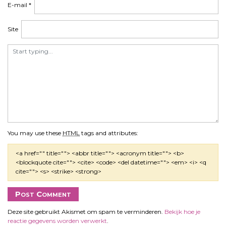
a
E-mail
*
t
i
Site
e
You may use these
HTML
tags and attributes:
<a href="" title=""> <abbr title=""> <acronym title=""> <b>
<blockquote cite=""> <cite> <code> <del datetime=""> <em> <i> <q
cite=""> <s> <strike> <strong>
Deze site gebruikt Akismet om spam te verminderen.
Bekijk hoe je
reactie gegevens worden verwerkt
.