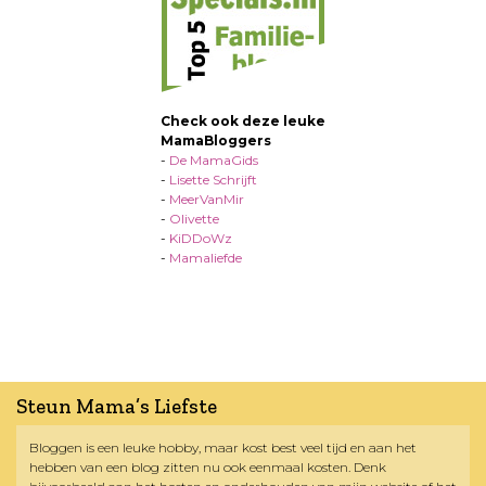
Check ook deze leuke
MamaBloggers
-
De MamaGids
-
Lisette Schrijft
-
MeerVanMir
-
Olivette
-
KiDDoWz
-
Mamaliefde
Steun Mama’s Liefste
Bloggen is een leuke hobby, maar kost best veel tijd en aan het
hebben van een blog zitten nu ook eenmaal kosten. Denk