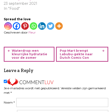
23 september 2021
In "Food"
Spread the love
Geschreven door
Fleur
B
Waterdrop: een
Pop Mart brengt
e
kleurrijke hydratatie
Labubu-gekte naar
voor de zomer
Dutch Comic Con
r
i
Leave a Reply
c
h
t
n
Je e-mailadres wordt niet gepubliceerd.
Vereiste velden zijn gemarkeerd
a
met
*
v
Naam
*
i
g