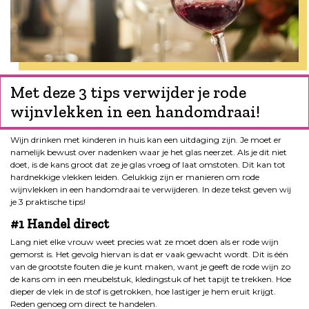
Met deze 3 tips verwijder je rode
wijnvlekken in een handomdraai!
Wijn drinken met kinderen in huis kan een uitdaging zijn. Je moet er
namelijk bewust over nadenken waar je het glas neerzet. Als je dit niet
doet, is de kans groot dat ze je glas vroeg of laat omstoten. Dit kan tot
hardnekkige vlekken leiden. Gelukkig zijn er manieren om rode
wijnvlekken in een handomdraai te verwijderen. In deze tekst geven wij
je 3 praktische tips!
#1 Handel direct
Lang niet elke vrouw weet precies wat ze moet doen als er rode wijn
gemorst is. Het gevolg hiervan is dat er vaak gewacht wordt. Dit is één
van de grootste fouten die je kunt maken, want je geeft de rode wijn zo
de kans om in een meubelstuk, kledingstuk of het tapijt te trekken. Hoe
dieper de vlek in de stof is getrokken, hoe lastiger je hem eruit krijgt.
Reden genoeg om direct te handelen.