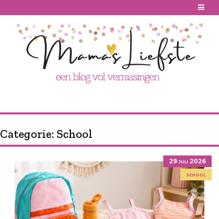
Skip
to
content
Categorie:
School
29 juli 2026
school