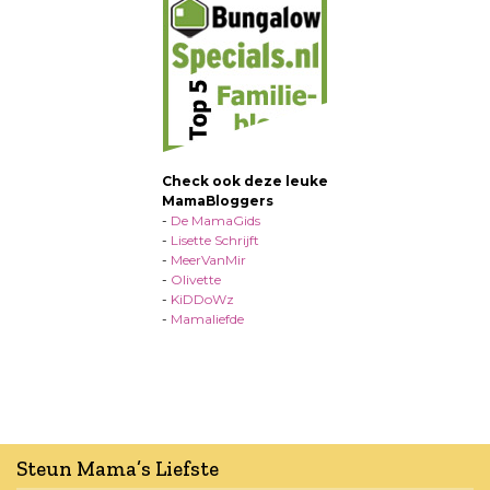
Check ook deze leuke
MamaBloggers
-
De MamaGids
-
Lisette Schrijft
-
MeerVanMir
-
Olivette
-
KiDDoWz
-
Mamaliefde
Steun Mama’s Liefste