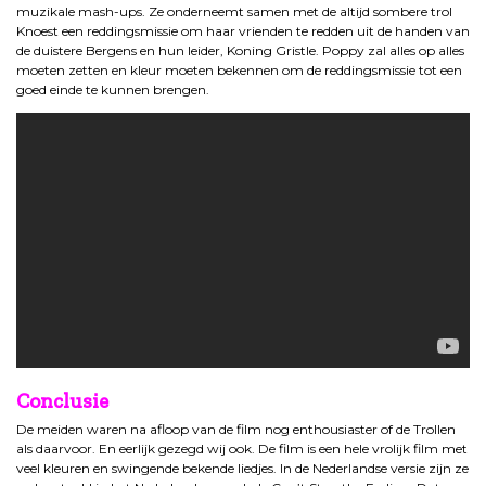
muzikale mash-ups. Ze onderneemt samen met de altijd sombere trol
Knoest een reddingsmissie om haar vrienden te redden uit de handen van
de duistere Bergens en hun leider, Koning Gristle. Poppy zal alles op alles
moeten zetten en kleur moeten bekennen om de reddingsmissie tot een
goed einde te kunnen brengen.
Conclusie
De meiden waren na afloop van de film nog enthousiaster of de Trollen
als daarvoor. En eerlijk gezegd wij ook. De film is een hele vrolijk film met
veel kleuren en swingende bekende liedjes. In de Nederlandse versie zijn ze