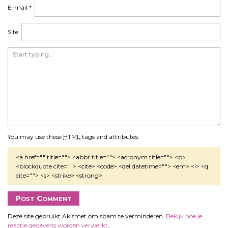
E-mail
*
Site
You may use these
HTML
tags and attributes:
<a href="" title=""> <abbr title=""> <acronym title=""> <b>
<blockquote cite=""> <cite> <code> <del datetime=""> <em> <i> <q
cite=""> <s> <strike> <strong>
Deze site gebruikt Akismet om spam te verminderen.
Bekijk hoe je
reactie gegevens worden verwerkt
.