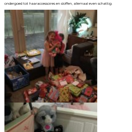
ondergoed tot haaraccessoires en sloffen, allemaal even schattig.