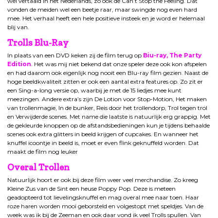
wel vertaald in het Nederlands, zo ook de Can’t Stop the Feeling. Dat
vonden de meiden wel een beetje raar, maar swingde nog even hard
mee. Het verhaal heeft een hele positieve insteek en je word er helemaal
blij van.
Trolls Blu-Ray
In plaats van een DVD keken zij de film terug op
Biu-ray, The Party
Edition
. Het was mij niet bekend dat onze speler deze ook kon afspelen
en had daarom ook eigenlijk nog nooit een Blu-ray film gezien. Naast de
hoge beeldkwaliteit zitten er ook een aantal extra features op. Zo zit er
een Sing-a-long versie op, waarbij je met de 15 liedjes mee kunt
meezingen. Andere extra’s zijn De Lotion voor Stop-Motion, Het maken
van trollenmagie, In de bunker, Reis door het trollendorp, Trol tegen trol
en Verwijderde scenes. Met name die laatste is natuurlijk erg grappig. Met
de gekleurde knoppen op de afstandsbedieningen kun je tijdens behaalde
scenes ook extra glitters in beeld krijgen of cupcakes. En wanneer het
knuffel icoontje in beeld is, moet er even flink geknuffeld worden. Dat
maakt de film nog leuker
Overal Trollen
Natuurlijk hoort er ook bij deze film weer veel merchandise. Zo kreeg
Kleine Zus van de Sint een heuse Poppy Pop. Deze is meteen
geadopteerd tot lievelingsknuffel en mag overal mee naar toen. Haar
roze haren worden mooi geborsteld en volgestopt met speldjes. Van de
week was ik bij de Zeeman en ook daar vond ik veel Trolls spullen. Van