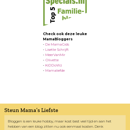
Check ook deze leuke
MamaBloggers
-
De MamaGids
-
Lisette Schrijft
-
MeerVanMir
-
Olivette
-
KiDDoWz
-
Mamaliefde
Steun Mama’s Liefste
Bloggen is een leuke hobby, maar kost best veel tijd en aan het
hebben van een blog zitten nu ook eenmaal kosten. Denk