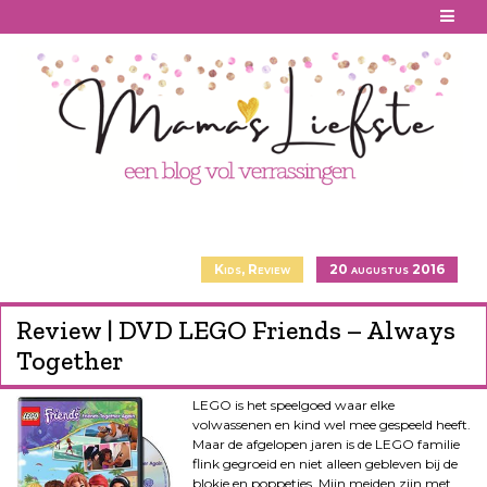
Skip
to
content
Kids
,
Review
20 augustus 2016
Review | DVD LEGO Friends – Always
Together
L
EGO is het speelgoed waar elke
volwassenen en kind wel mee gespeeld heeft.
Maar de afgelopen jaren is de LEGO familie
flink gegroeid en niet alleen gebleven bij de
blokje en poppetjes. Mijn meiden zijn met