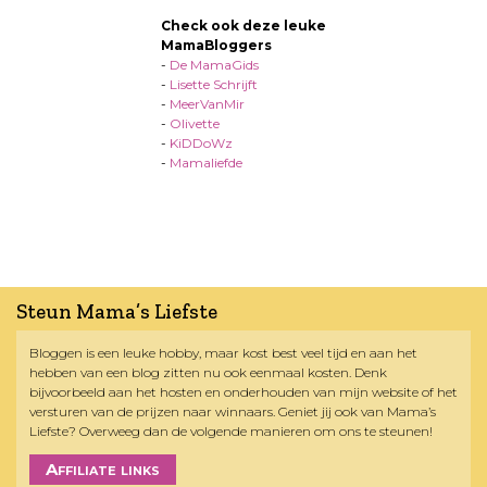
Check ook deze leuke
MamaBloggers
-
De MamaGids
-
Lisette Schrijft
-
MeerVanMir
-
Olivette
-
KiDDoWz
-
Mamaliefde
Steun Mama’s Liefste
Bloggen is een leuke hobby, maar kost best veel tijd en aan het
hebben van een blog zitten nu ook eenmaal kosten. Denk
bijvoorbeeld aan het hosten en onderhouden van mijn website of het
versturen van de prijzen naar winnaars. Geniet jij ook van Mama’s
Liefste? Overweeg dan de volgende manieren om ons te steunen!
Affiliate links