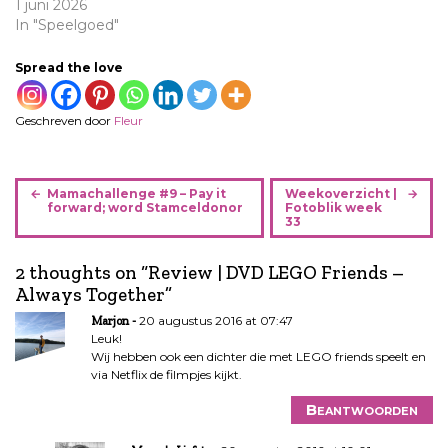
1 juni 2026
In "Speelgoed"
Spread the love
Geschreven door
Fleur
B
Mamachallenge #9 – Pay it
Weekoverzicht |
e
forward; word Stamceldonor
Fotoblik week
33
r
i
2 thoughts on “
Review | DVD LEGO Friends –
c
Always Together
”
h
t
20 augustus 2016 at 07:47
Marjon
n
Leuk!
Wij hebben ook een dichter die met LEGO friends speelt en
a
via Netflix de filmpjes kijkt.
v
i
Beantwoorden
g