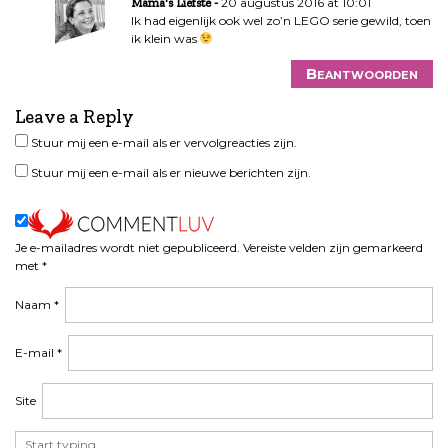
a
20 augustus 2016 at 10:01
Mama's Liefste
Ik had eigenlijk ook wel zo’n LEGO serie gewild, toen
t
ik klein was
i
e
Beantwoorden
Leave a Reply
Stuur mij een e-mail als er vervolgreacties zijn.
Stuur mij een e-mail als er nieuwe berichten zijn.
Je e-mailadres wordt niet gepubliceerd.
Vereiste velden zijn gemarkeerd
met
*
Naam
*
E-mail
*
Site