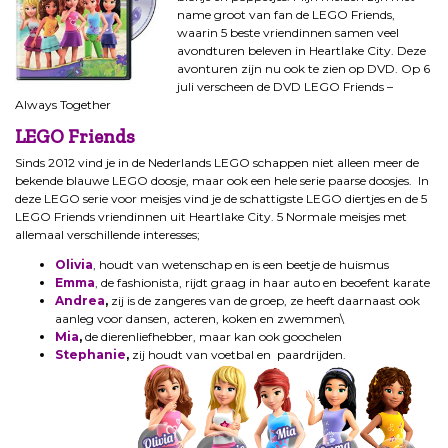
name groot van fan de LEGO Friends,
waarin 5 beste vriendinnen samen veel
avondturen beleven in Heartlake City. Deze
avonturen zijn nu ook te zien op DVD. Op 6
juli verscheen de DVD LEGO Friends –
Always Together
LEGO Friends
Sinds 2012 vind je in de Nederlands LEGO schappen niet alleen meer de
bekende blauwe LEGO doosje, maar ook een hele serie paarse doosjes. In
deze LEGO serie voor meisjes vind je de schattigste LEGO diertjes en de 5
LEGO Friends vriendinnen uit Heartlake City. 5 Normale meisjes met
allemaal verschillende interesses;
Olivia
, houdt van wetenschap en is een beetje de huismus
Emma
, de fashionista, rijdt graag in haar auto en beoefent karate
Andrea
,
zij is de zangeres van de groep, ze heeft daarnaast ook
aanleg voor dansen, acteren, koken en zwemmen\
Mia
,
de dierenliefhebber, maar kan ook goochelen
Stephanie
,
zij houdt van voetbal en paardrijden.