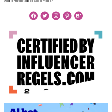
Volg je me ook op de Social Media?
facebook
twitter
instagram
pinterest
bloglovin