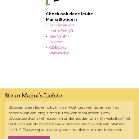
Check ook deze leuke
MamaBloggers
-
De MamaGids
-
Lisette Schrijft
-
MeerVanMir
-
Olivette
-
KiDDoWz
-
Mamaliefde
Steun Mama’s Liefste
Bloggen is een leuke hobby, maar kost best veel tijd en aan het
hebben van een blog zitten nu ook eenmaal kosten. Denk
bijvoorbeeld aan het hosten en onderhouden van mijn website of het
versturen van de prijzen naar winnaars. Geniet jij ook van Mama’s
Liefste? Overweeg dan de volgende manieren om ons te steunen!