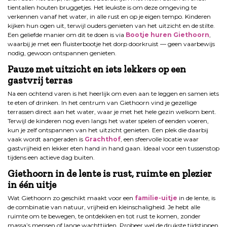
tientallen houten bruggetjes. Het leukste is om deze omgeving te
verkennen vanaf het water, in alle rust en op je eigen tempo. Kinderen
kijken hun ogen uit, terwijl ouders genieten van het uitzicht en de stilte.
Een geliefde manier om dit te doen is via
Bootje huren Giethoorn
,
waarbij je met een fluisterbootje het dorp doorkruist — geen vaarbewijs
nodig, gewoon ontspannen genieten.
Pauze met uitzicht en iets lekkers op een
gastvrij terras
Na een ochtend varen is het heerlijk om even aan te leggen en samen iets
te eten of drinken. In het centrum van Giethoorn vind je gezellige
terrassen direct aan het water, waar je met het hele gezin welkom bent.
Terwijl de kinderen nog even langs het water spelen of eenden voeren,
kun je zelf ontspannen van het uitzicht genieten. Een plek die daarbij
vaak wordt aangeraden is
Grachthof
, een sfeervolle locatie waar
gastvrijheid en lekker eten hand in hand gaan. Ideaal voor een tussenstop
tijdens een actieve dag buiten.
Giethoorn in de lente is rust, ruimte en plezier
in één uitje
Wat Giethoorn zo geschikt maakt voor een
familie-uitje
in de lente, is
de combinatie van natuur, vrijheid en kleinschaligheid. Je hebt alle
ruimte om te bewegen, te ontdekken en tot rust te komen, zonder
massa’s mensen of lange wachttijden. Probeer wel de drukste tijdstippen