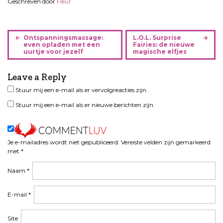
Geschreven door
Fleur
B
Ontspanningsmassage:
L.O.L. Surprise
e
even opladen met een
Fairies: de nieuwe
uurtje voor jezelf
magische elfjes
r
i
Leave a Reply
c
h
Stuur mij een e-mail als er vervolgreacties zijn.
t
Stuur mij een e-mail als er nieuwe berichten zijn.
n
a
v
i
Je e-mailadres wordt niet gepubliceerd.
Vereiste velden zijn gemarkeerd
met
*
g
a
Naam
*
t
i
E-mail
*
e
Site