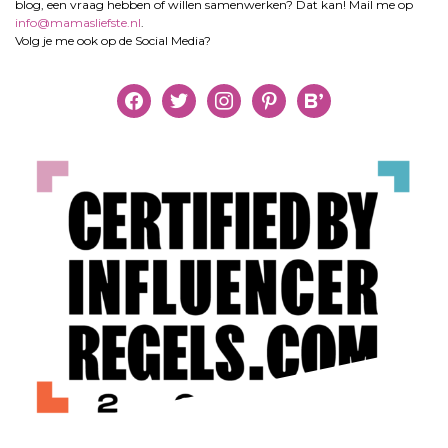
blog, een vraag hebben of willen samenwerken? Dat kan! Mail me op
info@mamasliefste.nl
.
Volg je me ook op de Social Media?
facebook
twitter
instagram
pinterest
bloglovin