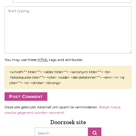
You may use these
HTML
tags and attributes:
<a href="" title=""> <abbr title=""> <acronym title=""> <b>
<blockquote cite=""> <cite> <code> <del datetime=""> <em> <i> <q
cite=""> <s> <strike> <strong>
Deze site gebruikt Akismet om spam te verminderen.
Bekijk hoe je
reactie gegevens worden verwerkt
.
Doorzoek site