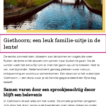
Giethoorn; een leuk familie-uitje in de
lente!
De eerste zonnestralen, bloesem aan de bomen en vogels die weer
fluiten: de lente is hét seizoen om samen naar buiten te gaan. Na de
winter voelt het extra fijn om er met het gezin op uit te trekken. Niet te
ver, wel bijzonder. Nederland kent genoeg plekken waar natuur,
ontspanning en avontuur samenkomen. Eén daarvan is het waterrijke
Giethoorn — een dorp waar je als familie gegarandeerd een fijne dag
beleeft.
Samen varen door een sprookjesachtig decor
blijft een belevenis
In Giethoorn draait alles om het water. De smalle grachten slingeren
zich door het dorp, langs oude boerderijen met rieten daken en onder