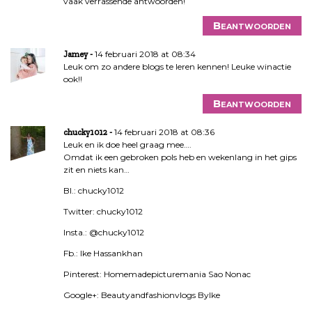
vaak verrassende antwoorden!
Beantwoorden
14 februari 2018 at 08:34
Jamey
Leuk om zo andere blogs te leren kennen! Leuke winactie
ook!!
Beantwoorden
14 februari 2018 at 08:36
chucky1012
Leuk en ik doe heel graag mee….
Omdat ik een gebroken pols heb en wekenlang in het gips
zit en niets kan…
Bl.: chucky1012
Twitter: chucky1012
Insta.: @chucky1012
Fb.: Ike Hassankhan
Pinterest: Homemadepicturemania Sao Nonac
Google+: Beautyandfashionvlogs ByIke