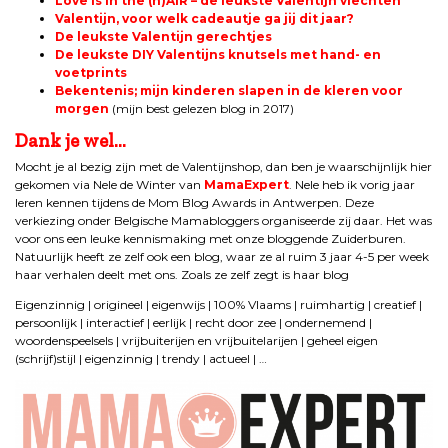
Lov
e is in the (h)AIR – de leukste Valentijn vlechten
Valentijn, voor welk cadeautje ga jij dit jaar?
De leukste Valentijn gerechtjes
De leukste DIY Valentijns knutsels met hand- en
voetprints
Bekentenis; mijn kinderen slapen in de kleren voor
morgen
(mijn best gelezen blog in 2017)
Dank je wel…
Mocht je al bezig zijn met de Valentijnshop, dan ben je waarschijnlijk hier
gekomen via Nele de Winter van
MamaExpert
. Nele heb ik vorig jaar
leren kennen tijdens de Mom Blog Awards in Antwerpen. Deze
verkiezing onder Belgische Mamabloggers organiseerde zij daar. Het was
voor ons een leuke kennismaking met onze bloggende Zuiderburen.
Natuurlijk heeft ze zelf ook een blog, waar ze al ruim 3 jaar 4-5 per week
haar verhalen deelt met ons. Zoals ze zelf zegt is haar blog
Eigenzinnig | origineel | eigenwijs | 100% Vlaams | ruimhartig | creatief |
persoonlijk | interactief | eerlijk | recht door zee | ondernemend |
woordenspeelsels | vrijbuiterijen en vrijbuitelarijen | geheel eigen
(schrijf)stijl | eigenzinnig | trendy | actueel | …