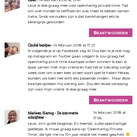
Leuk ik doe graag mee voor openhartig private time. Tijd
om wat minder te netflixen en wat meer te kletsen samen
haha. Sinds we ouders zijn is dat bankhangen iets te
belangrijk geworden.
Beantwoorden
14 februari 2018 at 17:21
Cindel bantjes
Ik volgende je al op Facebook zag ik! Dus ben ik je ook nog
op Instagram en Twitter gaan volgen! Ik zou graag het
openhartig privit time kaartspel willen winnen! Ik ben al
6jaar samen met mijn vriend en had het er toevallig vorige
week over om is een keer zo een soort spel te halen! Helaas
konden we toen niet echt iets passende vinden… Maar deze
kaartjes spreken mij wel erg aan. Zou een leuke verassing
zijn voor mijn vriend. Ik doe graag mee
Beantwoorden
14 februari 2018 at
Marleen Hartog - De introverte
schrijfster
17:56
Leuk, zo’n grote bloghop. En heerlijk; zulke openhartige
spelletjes. Ik maak graag kans op ‘Openhartig Private
Time’, die lijkt me na 10+ jaar relatie het meest geschikt.