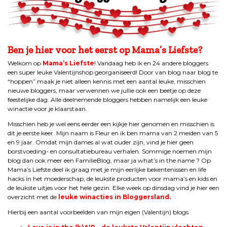
Ben je hier voor het eerst op Mama’s Liefste?
Welkom op
Mama’s Liefste
! Vandaag heb ik en 24 andere bloggers
een super leuke Valentijnshop georganiseerd! Door van blog naar blog te
“hoppen” maak je niet alleen kennis met een aantal leuke, misschien
nieuwe bloggers, maar verwennen we jullie ook een beetje op deze
feestelijke dag. Alle deelnemende bloggers hebben namelijk een leuke
winactie voor je klaarstaan.
Misschien heb je wel eens eerder een kijkje hier genomen en misschien is
dit je eerste keer. Mijn naam is Fleur en ik ben mama van 2 meiden van 5
en 9 jaar. Omdat mijn dames al wat ouder zijn, vind je hier geen
borstvoeding- en consultatiebureau verhalen. Sommige noemen mijn
blog dan ook meer een FamilieBlog, maar ja what’s in the name ? Op
Mama’s Liefste deel ik graag met je mijn eerlijke bekentenissen en life
hacks in het moederschap, de leukste producten voor mama’s en kids en
de leukste uitjes voor het hele gezin. Elke week op dinsdag vind je hier een
overzicht met de
leuke winacties in Bloggersland
.
Hierbij een aantal voorbeelden van mijn eigen (Valentijn) blogs