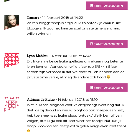
Beantwoorden
14 februari 2018 at 14:22
Tamara
Zo een bloggershop is altijd leuk zo ontdek je vaak leuke
bloggers. Ik zou het kaartenspel private time wel graag
willen winnen.
Beantwoorden
14 februari 2018 at 14:43
Lynn Mahieu
Dit lijken me beide leuke spelletjes om elkaar nog beter te
leren kennen! Aangezien wij dit jaar (op 6/6 ^^ ) 6 jaar
samen zijn vermoed ik dat we meer zullen hebben aan de
private time versie, al mag de andere ook hoor!
Beantwoorden
14 februari 2018 at 15:10
Adriana de Ruiter
Wat leuk een bloghop voor Valentijnsdag! Weet nog dat ik
destijds bij de oud en nieuw bloghop ook meegedaan heb,
heb toen heel wat leuke blogs ‘ontdekt’ die ik ben blijven
volgen, dus ik ga ook dit keer weer het rondje. Natuurlijk
hoop ik ook op een beetje extra geluk vergeleken met toen!