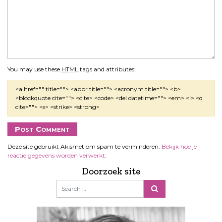
You may use these
HTML
tags and attributes:
<a href="" title=""> <abbr title=""> <acronym title=""> <b>
<blockquote cite=""> <cite> <code> <del datetime=""> <em> <i> <q
cite=""> <s> <strike> <strong>
Deze site gebruikt Akismet om spam te verminderen.
Bekijk hoe je
reactie gegevens worden verwerkt
.
Doorzoek site