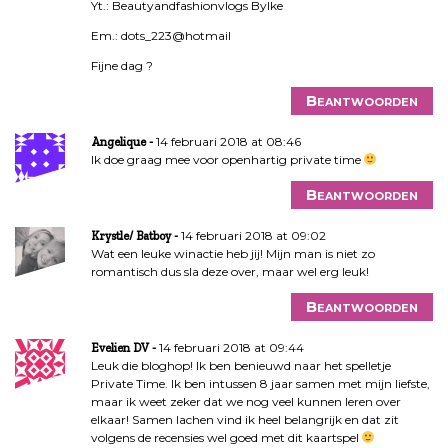
Yt.: Beautyandfashionvlogs ByIke
Em.: dots_223@hotmail
Fijne dag ?
Beantwoorden
14 februari 2018 at 08:46
Angelique
Ik doe graag mee voor openhartig private time
Beantwoorden
14 februari 2018 at 09:02
Krystle/ Batboy
Wat een leuke winactie heb jij! Mijn man is niet zo
romantisch dus sla deze over, maar wel erg leuk!
Beantwoorden
14 februari 2018 at 09:44
Evelien DV
Leuk die bloghop! Ik ben benieuwd naar het spelletje
Private Time. Ik ben intussen 8 jaar samen met mijn liefste,
maar ik weet zeker dat we nog veel kunnen leren over
elkaar! Samen lachen vind ik heel belangrijk en dat zit
volgens de recensies wel goed met dit kaartspel