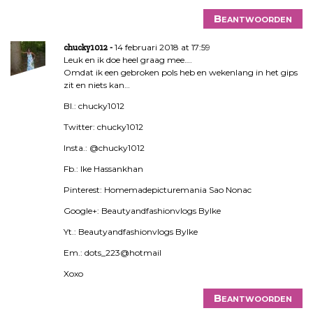
Beantwoorden
14 februari 2018 at 17:59
chucky1012
Leuk en ik doe heel graag mee….
Omdat ik een gebroken pols heb en wekenlang in het gips
zit en niets kan…
Bl.: chucky1012
Twitter: chucky1012
Insta.: @chucky1012
Fb.: Ike Hassankhan
Pinterest: Homemadepicturemania Sao Nonac
Google+: Beautyandfashionvlogs ByIke
Yt.: Beautyandfashionvlogs ByIke
Em.: dots_223@hotmail
Xoxo
Beantwoorden