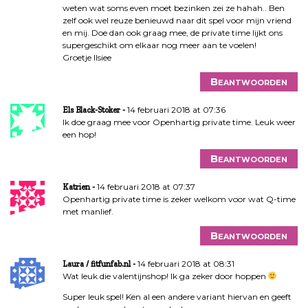
i
weten wat soms even moet bezinken zei ze hahah.. Ben
e
zelf ook wel reuze benieuwd naar dit spel voor mijn vriend
en mij. Doe dan ook graag mee, de private time lijkt ons
supergeschikt om elkaar nog meer aan te voelen!
Groetje Ilsiee
Beantwoorden
14 februari 2018 at 07:36
Els Black-Stoker
Ik doe graag mee voor Openhartig private time. Leuk weer
een hop!
Beantwoorden
14 februari 2018 at 07:37
Katrien
Openhartig private time is zeker welkom voor wat Q-time
met manlief.
Beantwoorden
14 februari 2018 at 08:31
Laura / fitfunfab.nl
Wat leuk die valentijnshop! Ik ga zeker door hoppen
Super leuk spel! Ken al een andere variant hiervan en geeft