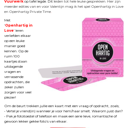
Vuurwerk
op tafel legde. Dit l
eiden tot hele leuke gesprekken. Hier zijn
meerder edities van en voor Valentijn mag ik het spel Openhartig in Love
en
Openhartig Private Time
.
Met
‘
Openhartig in
Love
’ leren
verliefden elkaar
op een leuke
manier goed
kennen. Op de
ruim 100
kaartjes staan
uitdagende
vragen en
verrassende
opdrachten, die
zeker zullen
zorgen voor veel
plezier!
Om de beurt trekken jullie een kaart met een vraag of opdracht, zoals;
• Vertel je vriend(in) wanneer je voor hem/haar smelt. Waarom juist dan?
• Pak je fototoestel of telefoon en maak een serie lieve, romantische of
gewoon lekker gekke foto’s van elkaar.