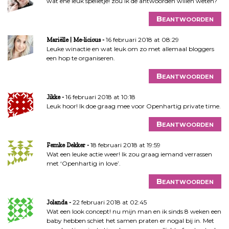
wat ene leuk spelletje! zou ik de antwoorden willen weten?
Beantwoorden
16 februari 2018 at 08:29
Mariëlle | Me-licious
Leuke winactie en wat leuk om zo met allemaal bloggers
een hop te organiseren.
Beantwoorden
16 februari 2018 at 10:18
Jikke
Leuk hoor! Ik doe graag mee voor Openhartig private time.
Beantwoorden
18 februari 2018 at 19:59
Femke Dekker
Wat een leuke actie weer! Ik zou graag iemand verrassen
met ‘Openhartig in love’.
Beantwoorden
22 februari 2018 at 02:45
Jolanda
Wat een look concept! nu mijn man en ik sinds 8 weken een
baby hebben schiet het samen praten er nogal bij in. Met