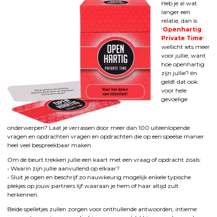
Heb je al wat
langer een
relatie, dan is
‘
Openhartig
Private Time
’
wellicht iets meer
voor jullie, want
hoe openhartig
zijn jullie? én
geldt dat ook
voor hele
gevoelige
onderwerpen? Laat je verrassen door meer dan 100 uiteenlopende
vragen en opdrachten vragen en opdrachten die op een speelse manier
heel veel bespreekbaar maken.
Om de beurt trekken jullie een kaart met een vraag of opdracht zoals:
• Waarin zijn jullie aanvullend op elkaar?
• Sluit je ogen en beschrijf zo nauwkeurig mogelijk enkele typische
plekjes op jouw partners lijf waaraan je hem of haar altijd zult
herkennen.
Beide spelletjes zullen zorgen voor onthullende antwoorden, intieme