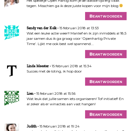
Het spelletje Open Hartig kom je de laatste tijd erg vaak
tegen. Misschien ga ik deze juiste kopen voor mijn blog
Beantwoorden
15 februari 2018 at 13:53
Sandy van der Kolk
Wat een leuke actie weer!! Manlief en ik zijn inmiddels al 18,5
jaar samen dus ik ga graag voor ‘Openhartig Private
Time’. Lijkt me ook best wel spannend….
Beantwoorden
15 februari 2018 at 15:34
Linda Meester
Succes met de loting, ik hop door
Beantwoorden
15 februari 2018 at 15:56
Lien
Wat leuk dat jullie samen iets organiseren! Tof initiatief! En
al zeker als er winacties aan vast hangen!
Beantwoorden
15 februari 2018 at 19:24
Judith