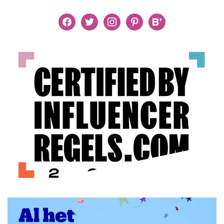
facebook
twitter
instagram
pinterest
bloglovin