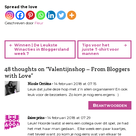
Spread the love
Geschreven door
Fleur
B
Winnen | De Leukste
Tips voor het
e
Winacties in Bloggersland
juiste T-shirt voor
week 7
mannen
r
i
48 thoughts on “
Valentijnshop – From Bloggers
c
with Love
”
h
t
14 februari 2018 at 07:15
Nicole Orriëns
n
Leuk dat jullie deze hop met z’n allen organiseren! En ook
leuk voor de bezoekers. Zo kom je nog eens ergens : )
a
v
Beantwoorden
i
g
14 februari 2018 at 07:29
ilsiee prins
a
Leuk! Hoorde laatst al eens een collega over dit spel, ze had
het met haar man gedaan… Elke week een paar kaartjes,
t
niet teveel want zo kom je nog eens wat van elkaar te