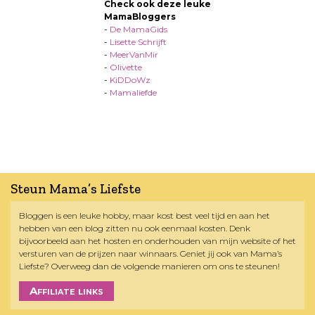
Check ook deze leuke
MamaBloggers
-
De MamaGids
-
Lisette Schrijft
-
MeerVanMir
-
Olivette
-
KiDDoWz
-
Mamaliefde
Steun Mama’s Liefste
Bloggen is een leuke hobby, maar kost best veel tijd en aan het
hebben van een blog zitten nu ook eenmaal kosten. Denk
bijvoorbeeld aan het hosten en onderhouden van mijn website of het
versturen van de prijzen naar winnaars. Geniet jij ook van Mama’s
Liefste? Overweeg dan de volgende manieren om ons te steunen!
Affiliate links