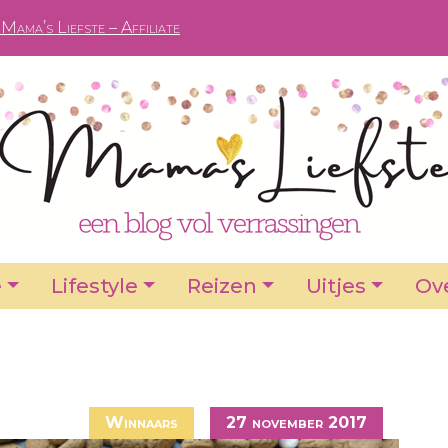
Mama’s Liefste – Affiliate
e
Lifestyle
Reizen
Uitjes
Ove
Winnaars
27 november 2017