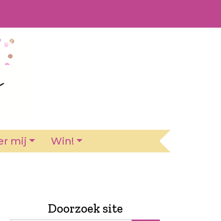
r mij
Win!
Doorzoek site