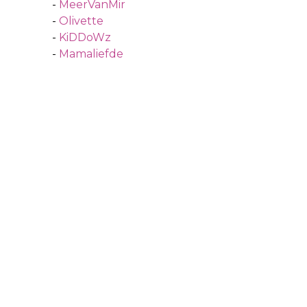
-
MeerVanMir
-
Olivette
-
KiDDoWz
-
Mamaliefde