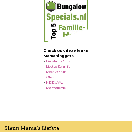
Check ook deze leuke
MamaBloggers
-
De MamaGids
-
Lisette Schrijft
-
MeerVanMir
-
Olivette
-
KiDDoWz
-
Mamaliefde
Steun Mama’s Liefste