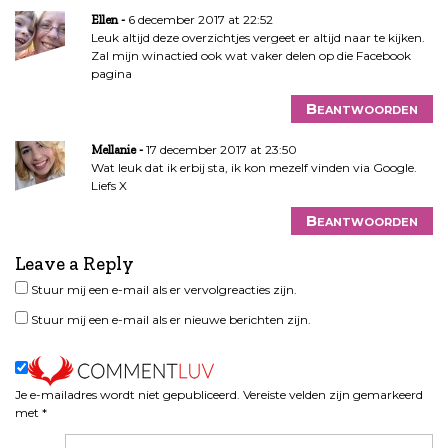
i
6 december 2017 at 22:52
e
Ellen
Leuk altijd deze overzichtjes vergeet er altijd naar te kijken.
Zal mijn winactied ook wat vaker delen op die Facebook
pagina
Beantwoorden
17 december 2017 at 23:50
Mellanie
Wat leuk dat ik erbij sta, ik kon mezelf vinden via Google.
Liefs X
Beantwoorden
Leave a Reply
Stuur mij een e-mail als er vervolgreacties zijn.
Stuur mij een e-mail als er nieuwe berichten zijn.
Je e-mailadres wordt niet gepubliceerd.
Vereiste velden zijn gemarkeerd
met
*