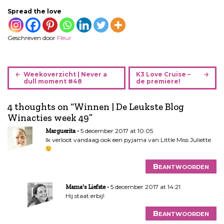
Spread the love
Geschreven door
Fleur
B
Weekoverzicht | Never a
K3 Love Cruise –
e
dull moment #48
de premiere!
r
i
4 thoughts on “
Winnen | De Leukste Blog
c
Winacties week 49
”
h
5 december 2017 at 10:05
Marguerita
t
Ik verloot vandaag ook een pyjama van Little Miss Juliette
n
a
Beantwoorden
v
i
5 december 2017 at 14:21
Mama's Liefste
g
Hij staat erbij!
a
t
Beantwoorden