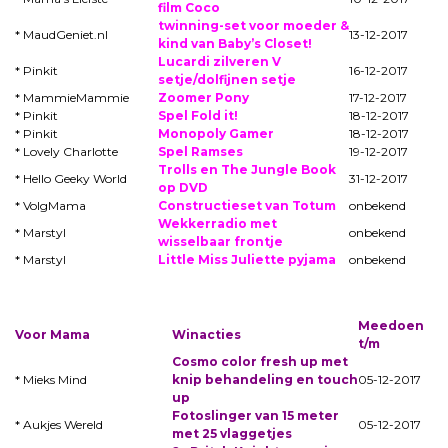
film Coco
twinning-set voor moeder &
* MaudGeniet.nl
13-12-2017
kind van Baby’s Closet!
Lucardi zilveren V
* Pinkit
16-12-2017
setje/dolfijnen setje
* MammieMammie
Zoomer Pony
17-12-2017
* Pinkit
Spel Fold it!
18-12-2017
* Pinkit
Monopoly Gamer
18-12-2017
* Lovely Charlotte
Spel Ramses
19-12-2017
Trolls en The Jungle Book
* Hello Geeky World
31-12-2017
op DVD
* VolgMama
Constructieset van Totum
onbekend
Wekkerradio met
* Marstyl
onbekend
wisselbaar frontje
* Marstyl
Little Miss Juliette pyjama
onbekend
Meedoen
Voor Mama
Winacties
t/m
Cosmo color fresh up met
* Mieks Mind
knip behandeling en touch
05-12-2017
up
Fotoslinger van 15 meter
* Aukjes Wereld
05-12-2017
met 25 vlaggetjes