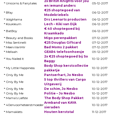
2x Britsh Knights voor jou
* Unicorns & Fairytales
05-12-2017
en iemand anders
€25 shoptegoed van
* Bfay
06-12-2017
Modekriebels
* VolgMama
Drs Leenarts producten
06-12-2017
* Koukleum
Lech – Kiki van Dijk
06-12-2017
€ 40 shoptegoed bij
* BatBoy
06-12-2017
Kraamkado
* Beauty and Books
Migo perenpakket
07-12-2017
* Miss Sentinelli
€25 Douglas Giftcard
07-12-2017
* MeervVanMir
Bad Moms 2 pakket
07-12-2017
* Mellaah
GEAR4 telefoonhoesje
09-12-2017
2x €25 shoptegoed bij So
* You Nailed it
10-12-2017
Baggy
Body Shop kerstcollectie
* My Little Happiness
10-12-2017
pakketje
* Only By Me
Pantserhart, Jo Nesbo
10-12-2017
5 top thrillers van Cargo
* Only By Me
10-12-2017
Uitgeverij
* Only By Me
De schim, Jo Nesbo
10-12-2017
* Only By Me
Politie – Jo Nesbo
10-12-2017
* Mama’s Liefste
The Body Shop Pakket
10-12-2017
Armband van KAYA
* 40envoorheteerstmoeder
10-12-2017
sieraden
* Mamaklets
Houten kerststal
11-12-2017