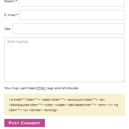
Naam
*
E-mail
*
Site
You may use these
HTML
tags and attributes:
<a href="" title=""> <abbr title=""> <acronym title=""> <b>
<blockquote cite=""> <cite> <code> <del datetime=""> <em> <i> <q
cite=""> <s> <strike> <strong>