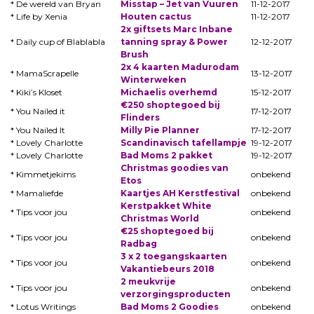
* De wereld van Bryan
Misstap – Jet van Vuuren
11-12-2017
* Life by Xenia
Houten cactus
11-12-2017
2x giftsets Marc Inbane
* Daily cup of Blablabla
tanning spray & Power
12-12-2017
Brush
2x 4 kaarten Madurodam
* MamaScrapelle
13-12-2017
Winterweken
* Kiki’s Kloset
Michaelis overhemd
15-12-2017
€250 shoptegoed bij
* You Nailed it
17-12-2017
Flinders
* You Nailed It
Milly Pie Planner
17-12-2017
* Lovely Charlotte
Scandinavisch tafellampje
19-12-2017
* Lovely Charlotte
Bad Moms 2 pakket
19-12-2017
Christmas goodies van
* Kimmetjekims
onbekend
Etos
* Mamaliefde
Kaartjes AH Kerstfestival
onbekend
Kerstpakket White
* Tips voor jou
onbekend
Christmas World
€25 shoptegoed bij
* Tips voor jou
onbekend
Radbag
3 x 2 toegangskaarten
* Tips voor jou
onbekend
Vakantiebeurs 2018
2 meukvrije
* Tips voor jou
onbekend
verzorgingsproducten
* Lotus Writings
Bad Moms 2 Goodies
onbekend