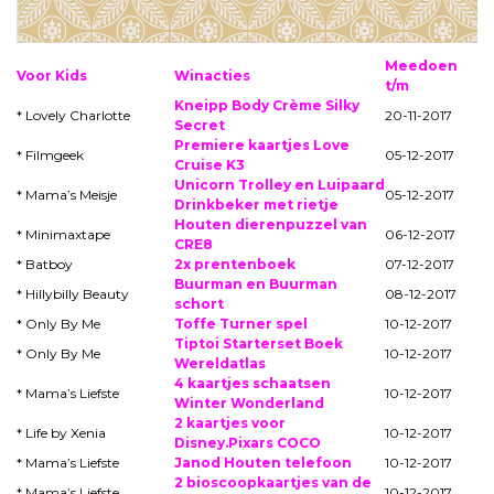
Meedoen
Voor Kids
Winacties
t/m
Kneipp Body Crème Silky
* Lovely Charlotte
20-11-2017
Secret
Premiere kaartjes Love
* Filmgeek
05-12-2017
Cruise K3
Unicorn Trolley en Luipaard
* Mama’s Meisje
05-12-2017
Drinkbeker met rietje
Houten dierenpuzzel van
* Minimaxtape
06-12-2017
CRE8
* Batboy
2x prentenboek
07-12-2017
Buurman en Buurman
* Hillybilly Beauty
08-12-2017
schort
* Only By Me
Toffe Turner spel
10-12-2017
Tiptoi Starterset Boek
* Only By Me
10-12-2017
Wereldatlas
4 kaartjes schaatsen
* Mama’s Liefste
10-12-2017
Winter Wonderland
2 kaartjes voor
* Life by Xenia
10-12-2017
Disney.Pixars COCO
* Mama’s Liefste
Janod Houten telefoon
10-12-2017
2 bioscoopkaartjes van de
* Mama’s Liefste
10-12-2017