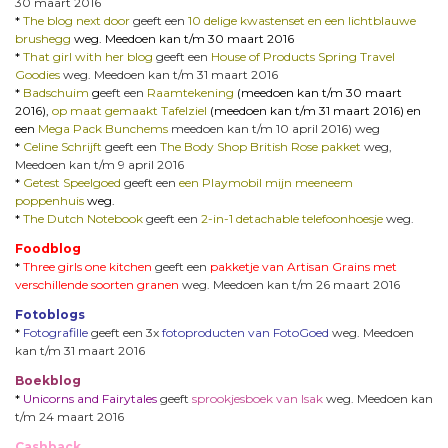
30 maart 2016
*
The blog next door
geeft een
10 delige kwastenset en een lichtblauwe
brushegg
weg. Meedoen kan t/m 30 maart 2016
*
That girl with her blog
geeft een
House of Products Spring Travel
Goodies
weg. Meedoen kan t/m 31 maart 2016
*
Badschuim
g
eeft een
Raamtekening
(meedoen kan t/m 30 maart
2016),
op maat gemaakt Tafelziel
(meedoen kan t/m 31 maart 2016) en
een
Mega Pack Bunchems
meedoen kan t/m 10 april 2016) weg
*
Celine Schrijft
geeft een
The Body Shop British Rose pakket
weg,
Meedoen kan t/m 9 april 2016
*
Getest Speelgoed
geeft een
een Playmobil mijn meeneem
poppenhuis
weg.
*
The Dutch Notebook
geeft een
2-in-1 detachable telefoonhoesje
weg.
Foodblog
*
Three girls one kitchen
geeft een
pakketje van Artisan Grains met
verschillende soorten granen
weg. Meedoen kan t/m 26 maart 2016
Fotoblogs
*
Fotografille
geeft een 3x
fotoproducten van FotoGoed
weg. Meedoen
kan t/m 31 maart 2016
Boekblog
*
Unicorns and Fairytales
geeft
sprookjesboek van Isak
weg. Meedoen kan
t/m 24 maart 2016
Cashback