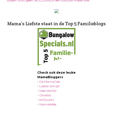
Robert Wun geeft SKULLPANDA een couture-make-over
Mama’s Liefste staat in de Top 5 Familieblogs
Check ook deze leuke
MamaBloggers
-
De MamaGids
-
Lisette Schrijft
-
MeerVanMir
-
Olivette
-
KiDDoWz
-
Mamaliefde