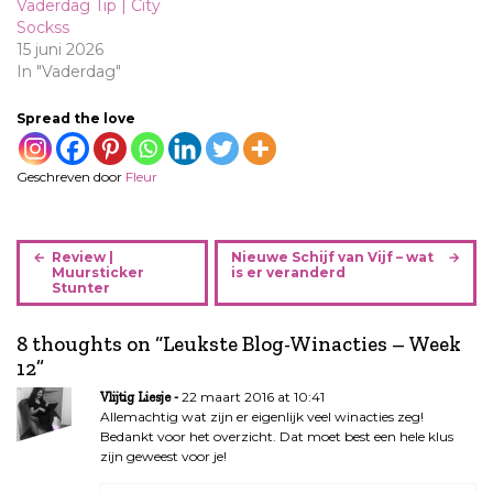
Vaderdag Tip | City
Sockss
15 juni 2026
In "Vaderdag"
Spread the love
Geschreven door
Fleur
B
Review |
Nieuwe Schijf van Vijf – wat
e
Muursticker
is er veranderd
Stunter
r
i
8 thoughts on “
Leukste Blog-Winacties – Week
c
12
”
h
t
22 maart 2016 at 10:41
Vlijtig Liesje
n
Allemachtig wat zijn er eigenlijk veel winacties zeg!
Bedankt voor het overzicht. Dat moet best een hele klus
a
zijn geweest voor je!
v
i