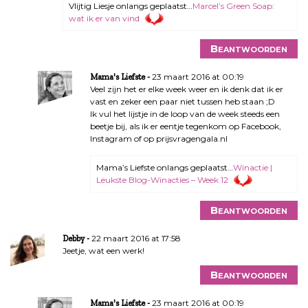
Vlijtig Liesje onlangs geplaatst…
Marcel’s Green Soap:
g
wat ik er van vind
a
t
Beantwoorden
i
e
23 maart 2016 at 00:19
Mama's Liefste
Veel zijn het er elke week weer en ik denk dat ik er
vast en zeker een paar niet tussen heb staan ;D
Ik vul het lijstje in de loop van de week steeds een
beetje bij, als ik er eentje tegenkom op Facebook,
Instagram of op prijsvragengala.nl
Mama’s Liefste onlangs geplaatst…
Winactie |
Leukste Blog-Winacties – Week 12
Beantwoorden
22 maart 2016 at 17:58
Debby
Jeetje, wat een werk!
Beantwoorden
23 maart 2016 at 00:19
Mama's Liefste