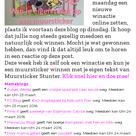
maandag een
nieuwe
winactie
online zetten,
plaats ik voortaan deze blog op dinsdag. Ik hoop
dat jullie nog steeds gezellig meedoen en
natuurlijk ook winnen. Mocht je wat gewonnen
hebben, dan vind ik dat altijd leuk om te horen
in een reactie op deze post.
Deze week heb ik zelf ook een winactie en kun je
een muursticker winnen met je eigen tekst van
Muursticker Stunter.
Klik snel hier en doe mee
!
Mamablogs
*
Aukjes Wereld
geeft een
vrolijke spaarpot naar keuze
weg. Meedoen
kan t/m 23 maart
*
PS Blog
geeft
€40 shoptegoed bij Kids with Flair
weg. Meedoen kan
t/m 23 maart 2016
*
Pink-it
geeft
pakketje van Essence en Catrice
weg. Meedoen kan t/m 24
maart 2016
*
MamaLou Blogt
geeft het boekje
Kamperen met Fien en Milo
weg.
Meedoen kan t/m 24 maart 2016
*
Door mama getest
geeft een
cocobelt
weg, Meedoen kan t/m 24 maart