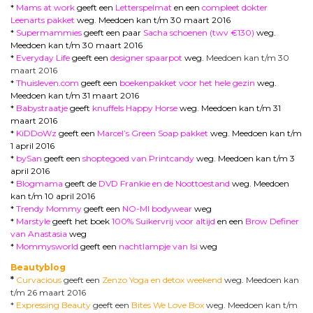
*
Mams at work
geeft een
Letterspelmat
en een
compleet dokter
Leenarts pakket
weg. Meedoen kan t/m 30 maart 2016
*
Supermammies
geeft een paar
Sacha schoenen (twv €130)
weg.
Meedoen kan t/m 30 maart 2016
*
Everyday Life
geeft een
designer spaarpot
weg.
Meedoen kan t/m 30
maart 2016
*
Thuisleven.com
geeft een
boekenpakket voor het hele gezin
weg.
Meedoen kan t/m 31 maart 2016
*
Babystraatje
geeft
knuffels Happy Horse
weg. Meedoen kan t/m 31
maart 2016
*
KiDDoWz
geeft een
Marcel’s Green Soap pakket
weg. Meedoen kan t/m
1 april 2016
*
bySan
geeft een
shoptegoed van Printcandy
weg. Meedoen kan t/m 3
april 2016
*
Blogmama
geeft de
DVD Frankie en de Noottoestand
weg. Meedoen
kan t/m 10 april 2016
*
Trendy Mommy
geeft een
NO-MI bodywear
weg
*
Marstyle
geeft het boek
100% Suikervrij voor altijd
en een
Brow Definer
van Anastasia
weg
*
Mommysworld
geeft een
nachtlampje van Isi
weg
Beautyblog
*
Curvacious
geeft een
Zenzo Yoga en detox weekend
weg. Meedoen kan
t/m 26 maart 2016
*
Expressing Beauty
geeft een
Bites We Love Box
weg. Meedoen kan t/m