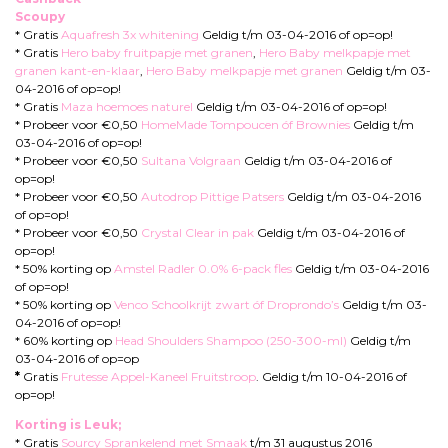
Scoupy
* Gratis
Aquafresh 3x whitening
Geldig t/m 03-04-2016 of op=op!
* Gratis
Hero baby fruitpapje met granen
,
Hero Baby melkpapje met
granen kant-en-klaar
,
Hero Baby melkpapje met granen
Geldig t/m 03-
04-2016 of op=op!
* Gratis
Maza hoemoes naturel
Geldig t/m 03-04-2016 of op=op!
* Probeer voor €0,50
HomeMade Tompoucen óf Brownies
Geldig t/m
03-04-2016 of op=op!
* Probeer voor €0,50
Sultana Volgraan
Geldig t/m 03-04-2016 of
op=op!
* Probeer voor €0,50
Autodrop Pittige Patsers
Geldig t/m 03-04-2016
of op=op!
* Probeer voor €0,50
Crystal Clear in pak
Geldig t/m 03-04-2016 of
op=op!
* 50% korting op
Amstel Radler 0.0% 6-pack fles
Geldig t/m 03-04-2016
of op=op!
* 50% korting op
Venco Schoolkrijt zwart óf Droprondo’s
Geldig t/m 03-
04-2016 of op=op!
* 60% korting op
Head Shoulders Shampoo (250-300-ml)
Geldig t/m
03-04-2016 of op=op
*
Gratis
Frutesse Appel-Kaneel Fruitstroop
. Geldig t/m 10-04-2016 of
op=op!
Korting is Leuk;
* Gratis
Sourcy Sprankelend met Smaak
t/m 31 augustus 2016