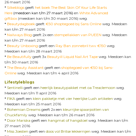
26 maart 2016
*
Silkeblogs
geeft
het boek The Best Skin Of Your Life Starts
Here
(meedoen kan t/m 27 maart 2016)
en
White Advanced
giftbox
(meedoen kan t/m 30 maart 2016) weg.
*
Beautydagboek
geeft
€
50 shoptegoed bij Sans Online
weg. Meedoen
kan t/m 27 maart 2016
*
Nailways Blog
geeft 2x een
stempellakken van PUEEN
weg. Meedoen
kan t/m 27 maart 2016
*
Beauty Unboxing
geeft een
Ray Ban zonnebril twv €150
weg.
Meedoen kan t/m 28 maart 2016
*
Be Beautifully
geeft 3x
Beautyill Liquid Nail Art Tape
weg. Meedoen kan
t/m 30 maart 2016
*
The Beauty Assistant
geeft een
shoptegoed van €50 bij Sans-
Online
weg. Meedoen kan t/m 4 april 2016
Lifestyleblogs
*
Sentinelli
geeft
een
heerlijk beautypakket met oa Treaclemoon
weg.
Meedoen kan t/m 11 april 2016
*
FIKA
geeft een
klein pakketje met vier heerlijke Lush artikelen
weg.
Meedoen kan t/m 25 maart 2016
*
Bohemian Dreams
geeft 2x een
kleurrijke spaarpotten van
Chuckfamily
weg. Meedoen kan t/m 26 maart 2016
*
Door Mariska
geeft een
hangmat of hangstoel
weg. Meedoen kan t/m
27 maart 2016
*
Miss Joesten
geeft een
doos vol Britse lekkernijen
weg. Meedoen kan t/m