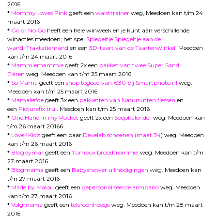
2016
*
Mommy Loves Pink
geeft een
waisttrainer
weg, Meedoen kan t/m 24
maart 2016
*
Go or No Go
heeft een hele winweek en je kunt aan verschillende
winacties meedoen;
het spel
Spiegeltje Spiegeltje aan de
wand
,
Traktatiemand
en een
3D-taart van de Taartenwinkel
.
Meedoen
kan t/m 24 maart 2016
*
Mammiemammie
geeft 2x een
pakket van twee Super Sand
Eieren
weg, Meedoen kan t/m 25 maart 2016
*
So Mama
geeft een
shop tegoed van €30 bij Smartphoto.nl
weg.
Meedoen kan t/m 25 maart 2016
*
Mamaliefde
geeft 3x een
pakketten van Natursutten flessen
en
een
Picturefix trui
. Meedoen kan t/m 25 maart 2016
*
One Hand in my Pocket
geeft 2x een
Soepkalender
weg. Meedoen kan
t/m 26 maart 20166
*
Love4Kidz
geeft een paar
Develab schoenen (maat 34
) weg. Meedoen
kan t/m 26 maart 2016
*
Blogbymar
geeft een
Yumbox broodtrommel
weg. Meedoen kan t/m
27 maart 2016
*
Blogmama
geeft een
Babyshower uitnodigingen
weg
.
Meedoen kan
t/m 27 maart 2016
*
Made by Malou
geeft een
gepersonaliseerde armband
weg. Meedoen
kan t/m 27 maart 2016
*
Volgmama
geeft een
telefoonhoesje
weg. Meedoen kan t/m 28 maart
2016