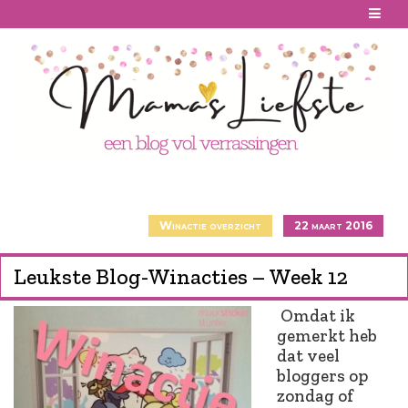
Skip
to
content
Winactie overzicht
22 maart 2016
Leukste Blog-Winacties – Week 12
Omdat ik
gemerkt heb
dat veel
bloggers op
zondag of