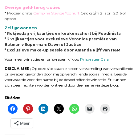
Overige geld-terug-acties
*
Probeer gratis
Campina Stevige Yoghurt
Geldig t/m 21 april 2016 of
op=op
Zelf gewonnen
* Rokjesdag vrijkaartjes en keukenschort bij Foodinista
* 2 vrijk
aartjes voor
exclusieve Veronica première van
Batman v Superman: Dawn of Justice
* Exclusieve make-up sessie door Amanda Rijff van H&M
Voor meer winacties en prijsvragen kijk op
PrijsvragenGala
DISCLAIMER;
Op deze site staan elke een verzameling van verschillende
prijsvragen gevonden door mij op verschillende sociaal media. Lees de
voorwaarde voor deelname bij de desbetreffende winactie. Er kunnen
zich geen rechten worden ontleend door deelname via deze blog.
Dit delen:
Meer