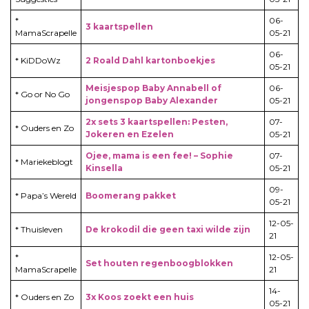
*
06-
3 kaartspellen
MamaScrapelle
05-21
06-
* KiDDoWz
2 Roald Dahl kartonboekjes
05-21
Meisjespop Baby Annabell of
06-
* Go or No Go
jongenspop Baby Alexander
05-21
2x sets 3 kaartspellen: Pesten,
07-
* Ouders en Zo
Jokeren en Ezelen
05-21
Ojee, mama is een fee! – Sophie
07-
* Mariekeblogt
Kinsella
05-21
09-
* Papa’s Wereld
Boomerang pakket
05-21
12-05-
* Thuisleven
De krokodil die geen taxi wilde zijn
21
*
12-05-
Set houten regenboogblokken
MamaScrapelle
21
14-
* Ouders en Zo
3x Koos zoekt een huis
05-21