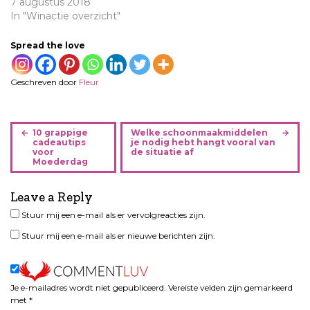
7 augustus 2018
In "Winactie overzicht"
Spread the love
Geschreven door
Fleur
B
10 grappige
Welke schoonmaakmiddelen
e
cadeautips
je nodig hebt hangt vooral van
voor
de situatie af
r
Moederdag
i
c
Leave a Reply
h
Stuur mij een e-mail als er vervolgreacties zijn.
t
n
Stuur mij een e-mail als er nieuwe berichten zijn.
a
v
i
Je e-mailadres wordt niet gepubliceerd.
Vereiste velden zijn gemarkeerd
g
met
*