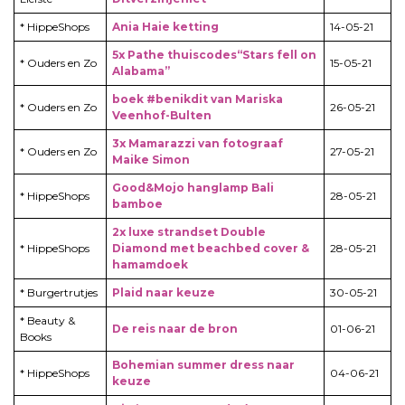
* HippeShops
Ania Haie ketting
14-05-21
5x Pathe thuiscodes“Stars fell on
* Ouders en Zo
15-05-21
Alabama”
boek #benikdit van Mariska
* Ouders en Zo
26-05-21
Veenhof-Bulten
3x Mamarazzi van fotograaf
* Ouders en Zo
27-05-21
Maike Simon
Good&Mojo hanglamp Bali
* HippeShops
28-05-21
bamboe
2x luxe strandset Double
* HippeShops
Diamond met beachbed cover &
28-05-21
hamamdoek
* Burgertrutjes
Plaid naar keuze
30-05-21
* Beauty &
De reis naar de bron
01-06-21
Books
Bohemian summer dress naar
* HippeShops
04-06-21
keuze