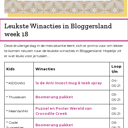
Leukste Winacties in Bloggersland
week 18
Deze druilerige dag in de meivakantie leent zich er prima voor om lekker
te komen neuzen naar de leukste winacties in Bloggersland. Hopelijk zit
er wat leuks voor je tussen.…
Loop
Kids
Winacties
t/m
04-
* KiDDoWz
1x de Anti-Insect mug & teek spray
05-21
05-
* Thuisleven
Boomerang pakket
05-21
Puzzel en Poster Wereld van
05-
* MeerVanMir
Crocodile Creek
05-21
* Coole
06-
Boomerang pakket
Suggesties
05-21