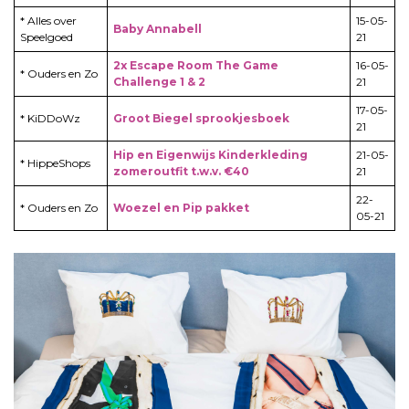
* Alles over
15-05-
Baby Annabell
Speelgoed
21
2x Escape Room The Game
16-05-
* Ouders en Zo
Challenge 1 & 2
21
17-05-
* KiDDoWz
Groot Biegel sprookjesboek
21
Hip en Eigenwijs Kinderkleding
21-05-
* HippeShops
zomeroutfit t.w.v. €40
21
22-
* Ouders en Zo
Woezel en Pip pakket
05-21