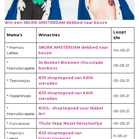
Win een SNURK AMSTERDAM dekbed naar keuze
Loopt
Mama’s
Winacties
t/m
* Mama’s
SNURK AMSTERDAM dekbed naar
04-05-21
Liefste
keuze
*
3x Boeket Bloemen Chocolade
05-05-21
MamaScrapelle
bonbons
€35 shoptegoed van KAYA
* Tipsvoorjou
09-05-21
sieraden
€35 shoptegoed van KAYA
* HippeShops
09-05-21
sieraden
*
€100,- shoptegoed voor Nikkel
09-05-21
MamaScrapelle
Art
* Curvacious
Thule Yepp Nexxt fietsstoeltje
09-05-21
* Mama’s
€25 shoptegoed van
11-05-21
Liefste
Ditverzinjeniet