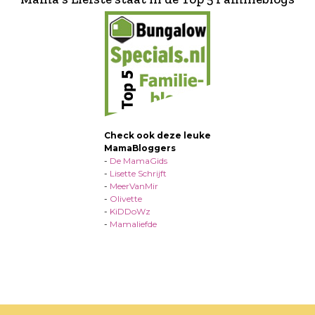
Check ook deze leuke
MamaBloggers
-
De MamaGids
-
Lisette Schrijft
-
MeerVanMir
-
Olivette
-
KiDDoWz
-
Mamaliefde