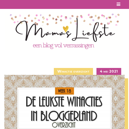
Skip
to
content
Winactie overzicht
4 mei 2021