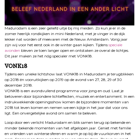
Madurodam is een zeer geliefd uitje bij mij meiden. Zo kun je er in de
zomer heerlijk rondkijken in mini-Nederland, met je vinger in de dijk
lekker nat worden of meevaren met de Nieuw Amsterdam. Vorig jaar
zijn wij voor het eerst ook in de winter gaan kijken. Tijdens
speciale
avonden
bleven ze toen langer open en ontstaken ze overal de lichtjes.
Dit jaar maken ze het nóg specialer met VONK18.
VONK18
Tijdens een unieke lichtshow laat VONK18 in Madurodam je terugblikken
op 2018 én vooruitkijken op 2019 op de avond van 27, 28, 29 of 30
december 2018.
VONK18 is een avondvullend programma voor jong en oud. Laat je
betoveren door bijzondere lichteffecten, muziek en entertainment. In een
indrukwekkende openingsshow komen de bijzondere momenten van
2018 tot leven komen en nemen we een kijkje in het jaar dat voor ons
ligt. Een onvergetelijke avond om samen te beleven.
Loop door een verlicht Madurodam en blik samen terug op bekende en
minder bekende momenten van het afgelopen jaar. Geniet met familie
en vrienden van winterse sferen en warm je op bij de vuurkorven in het