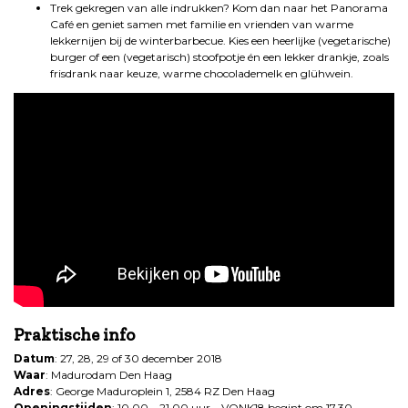
Trek gekregen van alle indrukken? Kom dan naar het Panorama
Café en geniet samen met familie en vrienden van warme
lekkernijen bij de winterbarbecue. Kies een heerlijke (vegetarische)
burger of een (vegetarisch) stoofpotje én een lekker drankje, zoals
frisdrank naar keuze, warme chocolademelk en glühwein.
Praktische info
Datum
: 27, 28, 29 of 30 december 2018
Waar
: Madurodam Den Haag
Adres
: George Maduroplein 1, 2584 RZ Den Haag
Openingstijden
: 10.00 – 21.00 uur – VONK18 begint om 17.30