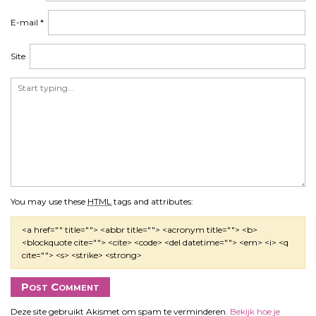
E-mail
*
Site
You may use these
HTML
tags and attributes:
<a href="" title=""> <abbr title=""> <acronym title=""> <b>
<blockquote cite=""> <cite> <code> <del datetime=""> <em> <i> <q
cite=""> <s> <strike> <strong>
Deze site gebruikt Akismet om spam te verminderen.
Bekijk hoe je