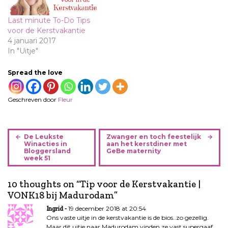
Last minute To-Do Tips
voor de Kerstvakantie
4 januari 2017
In "Uitje"
Spread the love
Geschreven door
Fleur
B
De Leukste
Zwanger en toch feestelijk
e
Winacties in
aan het kerstdiner met
Bloggersland
GeBe maternity
r
week 51
i
c
10 thoughts on “
Tip voor de Kerstvakantie |
h
VONK18 bij Madurodam
”
t
19 december 2018 at 20:54
Ingrid
n
Ons vaste uitje in de kerstvakantie is de bios..zo gezellig.
a
Maar dit uitje naar Madurodam vinden ze vast supergaaf