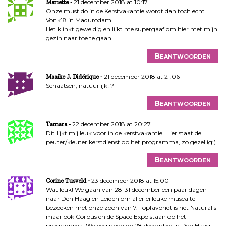
21 december 2018 at 10:17
Mariëtte
Onze must do in de Kerstvakantie wordt dan toch echt
Vonk18 in Madurodam.
Het klinkt geweldig en lijkt me supergaaf om hier met mijn
gezin naar toe te gaan!
Beantwoorden
21 december 2018 at 21:06
Maaike J. Didérique
Schaatsen, natuurlijk! ?
Beantwoorden
22 december 2018 at 20:27
Tamara
Dit lijkt mij leuk voor in de kerstvakantie! Hier staat de
peuter/kleuter kerstdienst op het programma, zo gezellig:)
Beantwoorden
23 december 2018 at 15:00
Corine Tusveld
Wat leuk! We gaan van 28-31 december een paar dagen
naar Den Haag en Leiden om allerlei leuke musea te
bezoeken met onze zoon van 7. Topfavoriet is het Naturalis
maar ook Corpus en de Space Expo staan op het
programma. We beginnen op 28 december in Den Haag