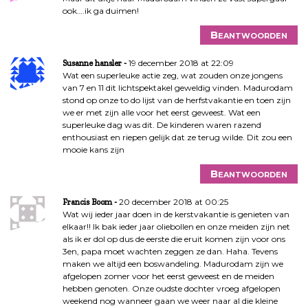
v
ook….ik ga duimen!
i
Beantwoorden
g
a
19 december 2018 at 22:09
Susanne hansler
t
Wat een superleuke actie zeg, wat zouden onze jongens
i
van 7 en 11 dit lichtspektakel geweldig vinden. Madurodam
e
stond op onze to do lijst van de herfstvakantie en toen zijn
we er met zijn alle voor het eerst geweest. Wat een
superleuke dag was dit. De kinderen waren razend
enthousiast en riepen gelijk dat ze terug wilde. Dit zou een
mooie kans zijn
Beantwoorden
20 december 2018 at 00:25
Francis Boom
Wat wij ieder jaar doen in de kerstvakantie is genieten van
elkaar!! Ik bak ieder jaar oliebollen en onze meiden zijn net
als ik er dol op dus de eerste die eruit komen zijn voor ons
3en, papa moet wachten zeggen ze dan. Haha. Tevens
maken we altijd een boswandeling. Madurodam zijn we
afgelopen zomer voor het eerst geweest en de meiden
hebben genoten. Onze oudste dochter vroeg afgelopen
weekend nog wanneer gaan we weer naar al die kleine