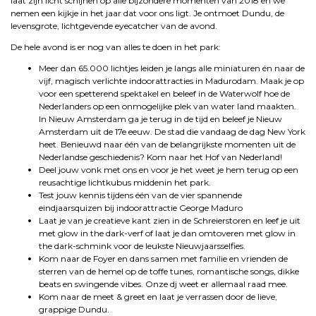
laat zijn licht schijnen op alle bijzondere momenten van 2018 en we
nemen een kijkje in het jaar dat voor ons ligt. Je ontmoet Dundu, de
levensgrote, lichtgevende eyecatcher van de avond.
De hele avond is er nog van alles te doen in het park:
Meer dan 65.000 lichtjes leiden je langs alle miniaturen én naar de
vijf, magisch verlichte indoorattracties in Madurodam. Maak je op
voor een spetterend spektakel en beleef in de Waterwolf hoe de
Nederlanders op een onmogelijke plek van water land maakten.
In Nieuw Amsterdam ga je terug in de tijd en beleef je Nieuw
Amsterdam uit de 17e eeuw. De stad die vandaag de dag New York
heet. Benieuwd naar één van de belangrijkste momenten uit de
Nederlandse geschiedenis? Kom naar het Hof van Nederland!
Deel jouw vonk met ons en voor je het weet je hem terug op een
reusachtige lichtkubus middenin het park.
Test jouw kennis tijdens één van de vier spannende
eindjaarsquizen bij indoorattractie George Maduro
Laat je van je creatieve kant zien in de Schreierstoren en leef je uit
met glow in the dark-verf of laat je dan omtoveren met glow in
the dark-schmink voor de leukste Nieuwjaarsselfies.
Kom naar de Foyer en dans samen met familie en vrienden de
sterren van de hemel op de toffe tunes, romantische songs, dikke
beats en swingende vibes. Onze dj weet er allemaal raad mee.
Kom naar de meet & greet en laat je verrassen door de lieve,
grappige Dundu.