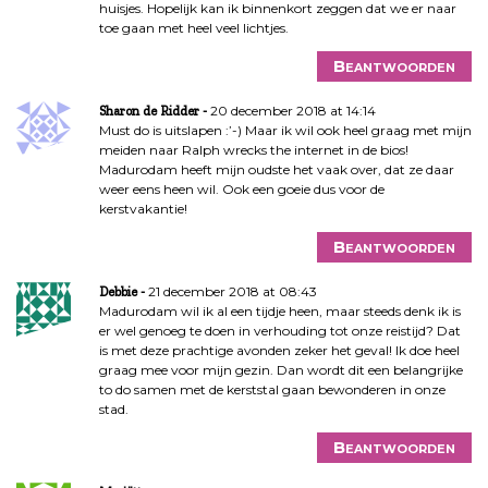
huisjes. Hopelijk kan ik binnenkort zeggen dat we er naar
toe gaan met heel veel lichtjes.
Beantwoorden
20 december 2018 at 14:14
Sharon de Ridder
Must do is uitslapen :’-) Maar ik wil ook heel graag met mijn
meiden naar Ralph wrecks the internet in de bios!
Madurodam heeft mijn oudste het vaak over, dat ze daar
weer eens heen wil. Ook een goeie dus voor de
kerstvakantie!
Beantwoorden
21 december 2018 at 08:43
Debbie
Madurodam wil ik al een tijdje heen, maar steeds denk ik is
er wel genoeg te doen in verhouding tot onze reistijd? Dat
is met deze prachtige avonden zeker het geval! Ik doe heel
graag mee voor mijn gezin. Dan wordt dit een belangrijke
to do samen met de kerststal gaan bewonderen in onze
stad.
Beantwoorden