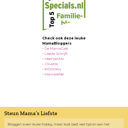
Check ook deze leuke
MamaBloggers
-
De MamaGids
-
Lisette Schrijft
-
MeerVanMir
-
Olivette
-
KiDDoWz
-
Mamaliefde
Steun Mama’s Liefste
Bloggen is een leuke hobby, maar kost best veel tijd en aan het