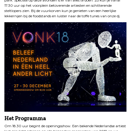
park. Speciaal op deze avonden is er van alles te doen. Zo kun je vanaf
17.30 uur op het voorplein betoverende artiesten en schitterende
steltlopers zien. Bij de vuurkorven kun je genieten van een heerlijke
lekkernijen bij de foodstands en luister naar de toffe tunes van onze dj.
Het Programma
Om 18.30 uur begint de openingsshow. Een bekende Nederlandse artiest