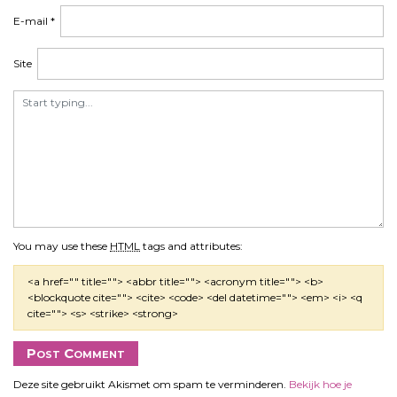
E-mail
*
Site
You may use these
HTML
tags and attributes:
<a href="" title=""> <abbr title=""> <acronym title=""> <b>
<blockquote cite=""> <cite> <code> <del datetime=""> <em> <i> <q
cite=""> <s> <strike> <strong>
Deze site gebruikt Akismet om spam te verminderen.
Bekijk hoe je