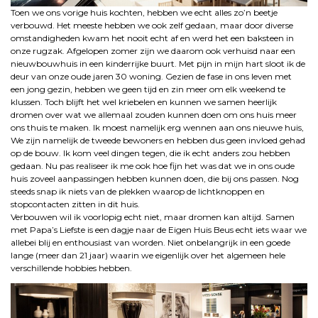
Toen we ons vorige huis kochten, hebben we echt alles zo’n beetje
verbouwd. Het meeste hebben we ook zelf gedaan, maar door diverse
omstandigheden kwam het nooit echt af en werd het een baksteen in
onze rugzak. Afgelopen zomer zijn we daarom ook verhuisd naar een
nieuwbouwhuis in een kinderrijke buurt. Met pijn in mijn hart sloot ik de
deur van onze oude jaren 30 woning. Gezien de fase in ons leven met
een jong gezin, hebben we geen tijd en zin meer om elk weekend te
klussen. Toch blijft het wel kriebelen en kunnen we samen heerlijk
dromen over wat we allemaal zouden kunnen doen om ons huis meer
ons thuis te maken. Ik moest namelijk erg wennen aan ons nieuwe huis,
We zijn namelijk de tweede bewoners en hebben dus geen invloed gehad
op de bouw. Ik kom veel dingen tegen, die ik echt anders zou hebben
gedaan. Nu pas realiseer ik me ook hoe fijn het was dat we in ons oude
huis zoveel aanpassingen hebben kunnen doen, die bij ons passen. Nog
steeds snap ik niets van de plekken waarop de lichtknoppen en
stopcontacten zitten in dit huis.
Verbouwen wil ik voorlopig echt niet, maar dromen kan altijd. Samen
met Papa’s Liefste is een dagje naar de Eigen Huis Beus echt iets waar we
allebei blij en enthousiast van worden. Niet onbelangrijk in een goede
lange (meer dan 21 jaar) waarin we eigenlijk over het algemeen hele
verschillende hobbies hebben.