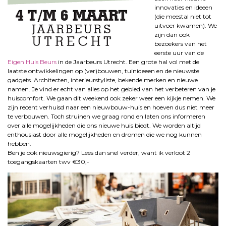
innovaties en ideeen
(die meestal niet tot
uitvoer kwamen). We
zijn dan ook
bezoekers van het
eerste uur van de
Eigen Huis Beurs
in de Jaarbeurs Utrecht. Een grote hal vol met de
laatste ontwikkelingen op (ver)bouwen, tuinideeen en de nieuwste
gadgets. Architecten, interieurstyliste, bekende merken en nieuwe
namen. Je vind er echt van alles op het gebied van het verbeteren van je
huiscomfort. We gaan dit weekend ook zeker weer een kijkje nemen. We
zijn recent verhuisd naar een nieuwbouw-huis en hoeven dus niet meer
te verbouwen. Toch struinen we graag rond en laten ons informeren
over alle mogelijkheden die ons nieuwe huis biedt. We worden altijd
enthousiast door alle mogelijkheden en dromen die we nog kunnen
hebben.
Ben je ook nieuwsgierig? Lees dan snel verder, want ik verloot 2
toegangskaarten twv €30,-