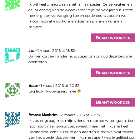
Ik wil heel graag gaan met mijn moeder. Onze keuken en
de inrichting van de woonkamer zijn na véle jaren nu echt
heel erg aan vervanging toe en op de beurs zouden we
mooi inspiratie op kunnen doen en plannen kunnen
maken!
Beantwoorden
1 maart 2016 at 18:52
Jan
Binnenkort een ander huis, super om ons op deze beurs te
oriënteren
Beantwoorden
1 maart 2016 at 20:52
Anne
Erg leuk, ik doe graag mee
Beantwoorden
2 maart 2016 at 20:37
Simone Manheim
Ik zou er graag met mijn vriendin naartoe willen gaan, ben
nog nooit naar zoiets toegeweest maar het lijkt me heel
inspirerend, echt 30 euro aan kaarten is me wel wat teveel
van het goede, dus winnen lijkt me super! Heb je geliked op