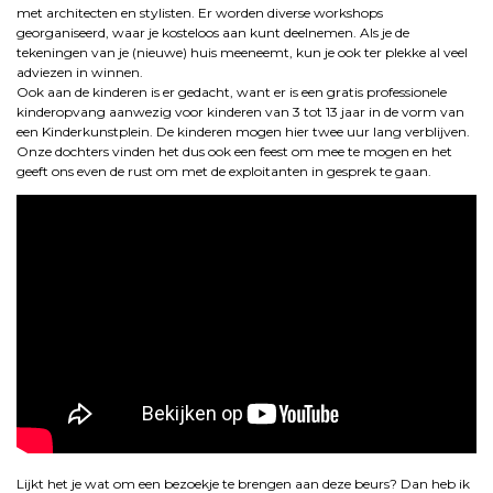
met architecten en stylisten. Er worden diverse workshops
georganiseerd, waar je kosteloos aan kunt deelnemen. Als je de
tekeningen van je (nieuwe) huis meeneemt, kun je ook ter plekke al veel
adviezen in winnen.
Ook aan de kinderen is er gedacht, want er is een gratis professionele
kinderopvang aanwezig voor kinderen van 3 tot 13 jaar in de vorm van
een Kinderkunstplein. De kinderen mogen hier twee uur lang verblijven.
Onze dochters vinden het dus ook een feest om mee te mogen en het
geeft ons even de rust om met de exploitanten in gesprek te gaan.
Lijkt het je wat om een bezoekje te brengen aan deze beurs? Dan heb ik