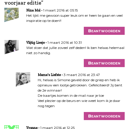
c
voorjaar editie
”
h
1 maart 2016 at 05:15
Nina Mol
t
Het lijkt me gewoon super leuk om er heen te gaan en veel
n
inspiratie op te doen!!
a
Beantwoorden
v
i
1 maart 2016 at 10:31
Vlijtig Liesje
g
Wat stoer dat jullie zoveel zelf deden! Ik ben helaas helemaal
a
niet zo handig.
t
Beantwoorden
i
e
3 maart 2016 at 23:47
Mama's Liefste
Hi, helaas is Simone geveld door de griep en heb ik
opnieuw een lootje getrokken. Gefeliciteerd! Jij bent
de 2e winnaar!
De kaartjes komen in de mail naar je toe
Veel plezier op de beurs en wie weet kom ik je daar
nog tegen
Beantwoorden
1 maart 2016 at 12:25
Yvonne