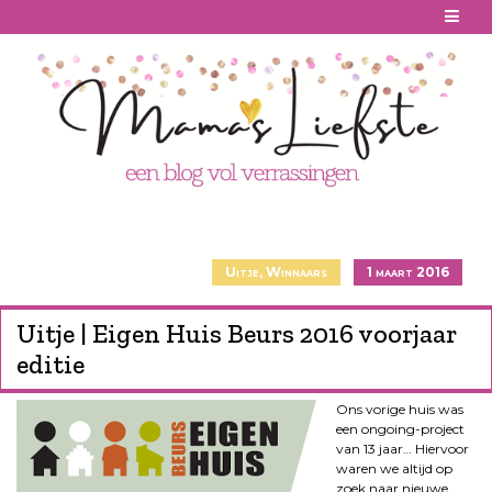
Skip
to
content
Uitje
,
Winnaars
1 maart 2016
Uitje | Eigen Huis Beurs 2016 voorjaar
editie
Ons vorige huis was
een ongoing-project
van 13 jaar… Hiervoor
waren we altijd op
zoek naar nieuwe