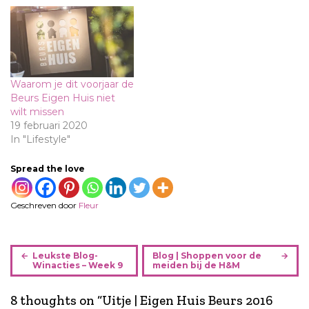
Waarom je dit voorjaar de
Beurs Eigen Huis niet
wilt missen
19 februari 2020
In "Lifestyle"
Spread the love
Geschreven door
Fleur
B
Leukste Blog-
Blog | Shoppen voor de
e
Winacties – Week 9
meiden bij de H&M
r
i
8 thoughts on “
Uitje | Eigen Huis Beurs 2016