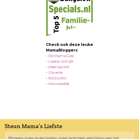
Check ook deze leuke
MamaBloggers
-
De MamaGids
-
Lisette Schrijft
-
MeerVanMir
-
Olivette
-
KiDDoWz
-
Mamaliefde
Steun Mama’s Liefste
Bloggen is een leuke hobby, maar kost best veel tijd en aan het