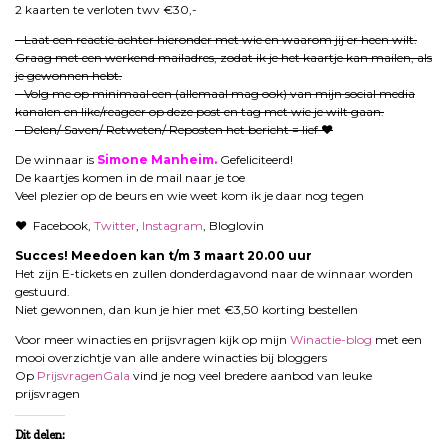
2 kaarten te verloten twv €30,-
– Laat een reactie achter hieronder met wie en waarom jij er heen wilt.
Graag met een werkend mailadres, zodat ik je het kaartje kan mailen, als
je gewonnen hebt.
– Volg me op minimaal een (allemaal mag ook) van mijn social media
kanalen en like/reageer op deze post en tag met wie je wilt gaan.
– Delen/ Saven/ Retweten/ Reposten het bericht = lief ♥
De winnaar is
Simone Manheim.
Gefeliciteerd!
De kaartjes komen in de mail naar je toe
Veel plezier op de beurs en wie weet kom ik je daar nog tegen
♥ Facebook,
Twitter
,
Instagram
, Bloglovin
Succes! Meedoen kan t/m 3 maart 20.00 uur
Het zijn E-tickets en zullen donderdagavond naar de winnaar worden
gestuurd.
Niet gewonnen, dan kun je hier met €3,50 korting bestellen
Voor meer winacties en prijsvragen kijk op mijn
Winactie-blog
met een
mooi overzichtje van alle andere winacties bij bloggers
Op
PrijsvragenGala
vind je nog veel bredere aanbod van leuke
prijsvragen
Dit delen: