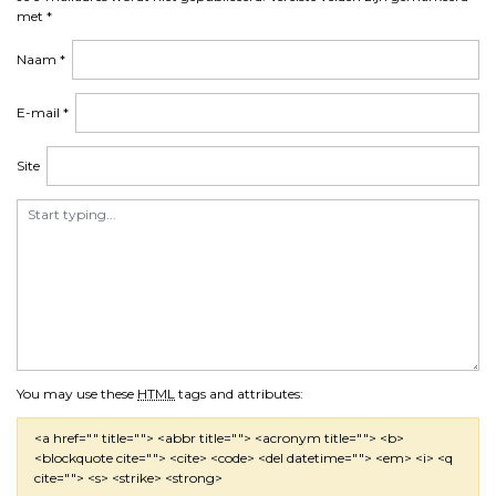
met
*
Naam
*
E-mail
*
Site
You may use these
HTML
tags and attributes:
<a href="" title=""> <abbr title=""> <acronym title=""> <b>
<blockquote cite=""> <cite> <code> <del datetime=""> <em> <i> <q
cite=""> <s> <strike> <strong>