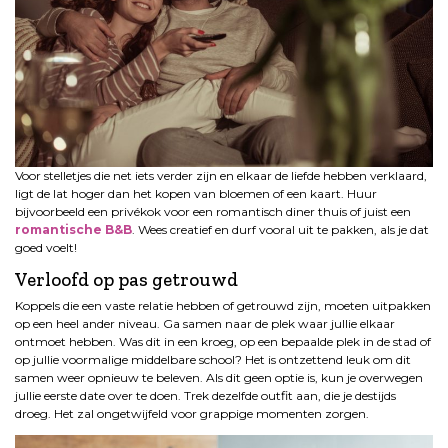
Voor stelletjes die net iets verder zijn en elkaar de liefde hebben verklaard,
ligt de lat hoger dan het kopen van bloemen of een kaart. Huur
bijvoorbeeld een privékok voor een romantisch diner thuis of juist een
romantische B&B
. Wees creatief en durf vooral uit te pakken, als je dat
goed voelt!
Verloofd op pas getrouwd
Koppels die een vaste relatie hebben of getrouwd zijn, moeten uitpakken
op een heel ander niveau. Ga samen naar de plek waar jullie elkaar
ontmoet hebben. Was dit in een kroeg, op een bepaalde plek in de stad of
op jullie voormalige middelbare school? Het is ontzettend leuk om dit
samen weer opnieuw te beleven. Als dit geen optie is, kun je overwegen
jullie eerste date over te doen. Trek dezelfde outfit aan, die je destijds
droeg. Het zal ongetwijfeld voor grappige momenten zorgen.