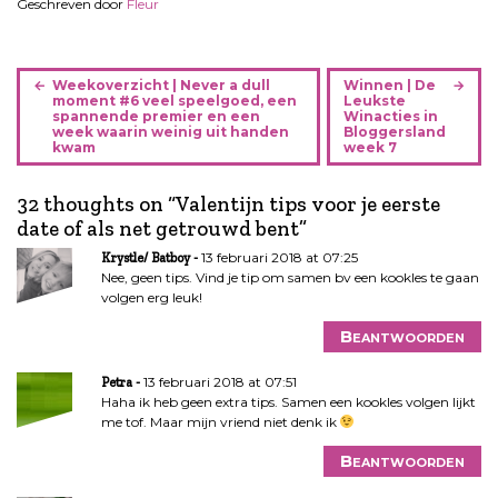
Geschreven door
Fleur
B
Weekoverzicht | Never a dull
Winnen | De
e
moment #6 veel speelgoed, een
Leukste
spannende premier en een
Winacties in
r
week waarin weinig uit handen
Bloggersland
i
kwam
week 7
c
h
32 thoughts on “
Valentijn tips voor je eerste
t
date of als net getrouwd bent
”
n
13 februari 2018 at 07:25
Krystle/ Batboy
a
Nee, geen tips. Vind je tip om samen bv een kookles te gaan
v
volgen erg leuk!
i
Beantwoorden
g
a
13 februari 2018 at 07:51
Petra
t
Haha ik heb geen extra tips. Samen een kookles volgen lijkt
i
me tof. Maar mijn vriend niet denk ik
e
Beantwoorden