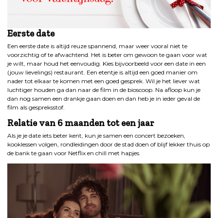
Eerste date
Een eerste date is altijd reuze spannend, maar weer vooral niet te
voorzichtig of te afwachtend. Het is beter om gewoon te gaan voor wat
je wilt, maar houd het eenvoudig. Kies bijvoorbeeld voor een date in een
(jouw lievelings) restaurant. Een etentje is altijd een goed manier om
nader tot elkaar te komen met een goed gesprek. Wil je het liever wat
luchtiger houden ga dan naar de film in de bioscoop. Na afloop kun je
dan nog samen een drankje gaan doen en dan heb je in ieder geval de
film als gespreksstof.
Relatie van 6 maanden tot een jaar
Als je je date iets beter kent, kun je samen een concert bezoeken,
kooklessen volgen, rondleidingen door de stad doen of blijf lekker thuis op
de bank te gaan voor Netflix en chill met hapjes.