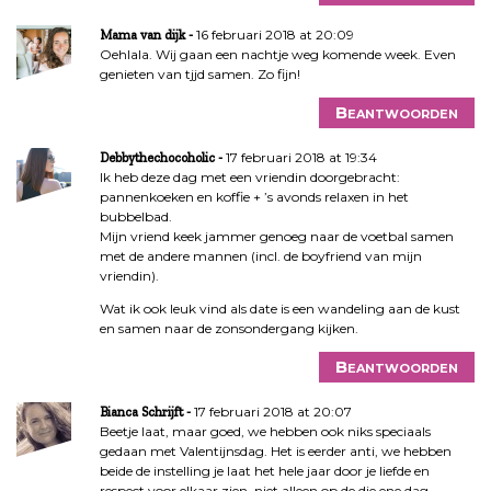
16 februari 2018 at 20:09
Mama van dijk
Oehlala. Wij gaan een nachtje weg komende week. Even
genieten van tjjd samen. Zo fijn!
Beantwoorden
17 februari 2018 at 19:34
Debbythechocoholic
Ik heb deze dag met een vriendin doorgebracht:
pannenkoeken en koffie + ’s avonds relaxen in het
bubbelbad.
Mijn vriend keek jammer genoeg naar de voetbal samen
met de andere mannen (incl. de boyfriend van mijn
vriendin).
Wat ik ook leuk vind als date is een wandeling aan de kust
en samen naar de zonsondergang kijken.
Beantwoorden
17 februari 2018 at 20:07
Bianca Schrijft
Beetje laat, maar goed, we hebben ook niks speciaals
gedaan met Valentijnsdag. Het is eerder anti, we hebben
beide de instelling je laat het hele jaar door je liefde en
respect voor elkaar zien, niet alleen op de die ene dag.