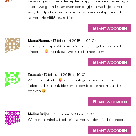
verassing voor hem die hij dan krijgt maar de uitvoering is
later… we gaan lekker even een dagje en nachtje samen
weg. Kindjes bij opa en oma en wij even ontspannend
samen. Heerlijk! Leuke tips
Beantwoorden
13 februari 2018 at 09:04
MamaPlaneet
Ik heb geen tips. Wel mis ik ‘aantal jaar getrouwd met
kinderen’
Ik gok dat we er niets mee doen.
Beantwoorden
13 februari 2018 at 10:01
Youandi
Wat een leuk idee
zelf ben ik getrouwd en het is
inderdaad een leuk idee om je eerste date nogmaals te
beleven
Beantwoorden
13 februari 2018 at 13:03
Melissa krijns
Wij koken enkel uitgebreid samen verder niks bijzonders
Beantwoorden