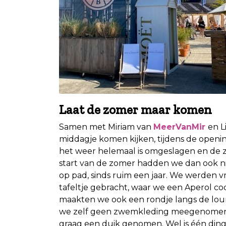
Laat de zomer maar komen
Samen met Miriam van
MeerVanMir
en L
middagje komen kijken, tijdens de openin
het weer helemaal is omgeslagen en de 
start van de zomer hadden we dan ook n
op pad, sinds ruim een jaar. We werden v
tafeltje gebracht, waar we een Aperol coc
maakten we ook een rondje langs de loun
we zelf geen zwemkleding meegenomen (
graag een duik genomen. Wel is één din