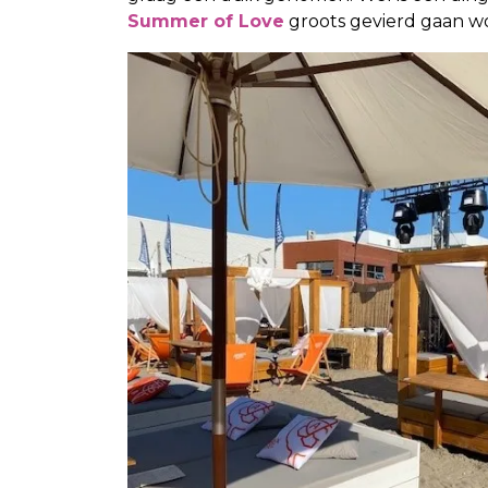
Summer of Love
groots gevierd gaan w