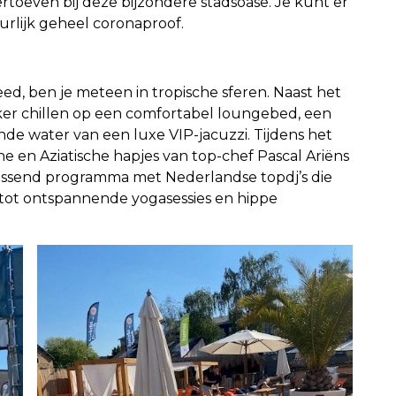
rtoeven bij deze bijzondere stadsoase. Je kunt er
urlijk geheel coronaproof.
ed, ben je meteen in tropische sferen. Naast het
er chillen op een comfortabel loungebed, een
nde water van een luxe VIP-jacuzzi. Tijdens het
e en Aziatische hapjes van top-chef Pascal Ariëns
verrassend programma met Nederlandse topdj’s die
tot ontspannende yogasessies en hippe