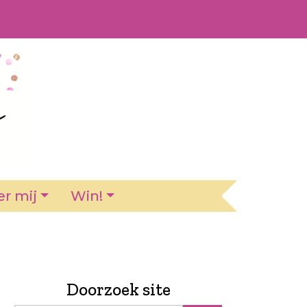
r mij
Win!
Doorzoek site