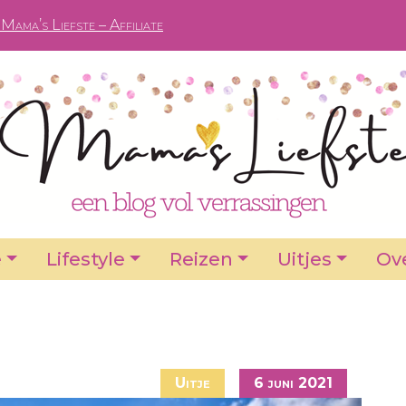
Mama’s Liefste – Affiliate
e
Lifestyle
Reizen
Uitjes
Ove
Uitje
6 juni 2021