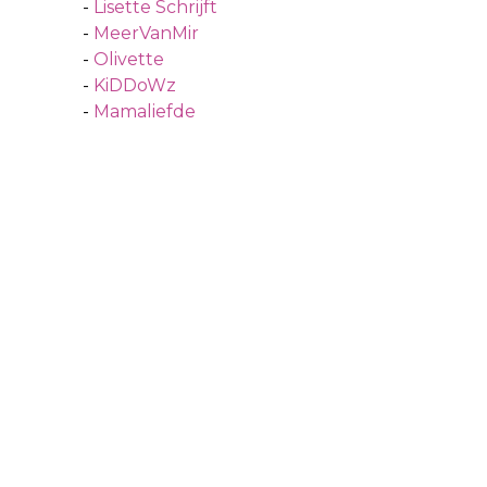
-
Lisette Schrijft
-
MeerVanMir
-
Olivette
-
KiDDoWz
-
Mamaliefde