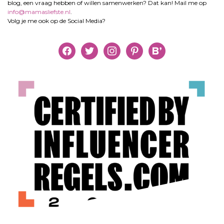
blog, een vraag hebben of willen samenwerken? Dat kan! Mail me op
info@mamasliefste.nl
.
Volg je me ook op de Social Media?
facebook
twitter
instagram
pinterest
bloglovin