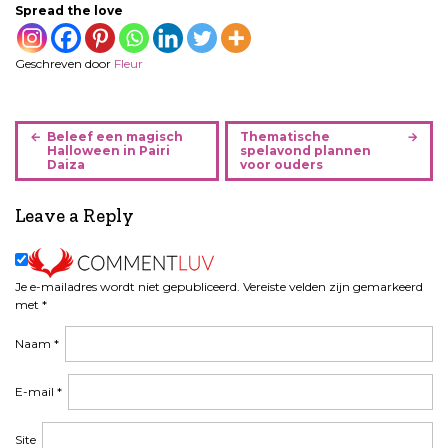
Spread the love
Geschreven door
Fleur
B
Beleef een magisch
Thematische
e
Halloween in Pairi
spelavond plannen
Daiza
voor ouders
r
i
Leave a Reply
c
h
t
n
Je e-mailadres wordt niet gepubliceerd.
Vereiste velden zijn gemarkeerd
a
met
*
v
Naam
*
i
g
a
E-mail
*
t
i
Site