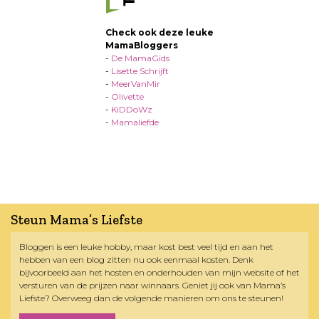
Check ook deze leuke
MamaBloggers
-
De MamaGids
-
Lisette Schrijft
-
MeerVanMir
-
Olivette
-
KiDDoWz
-
Mamaliefde
Steun Mama’s Liefste
Bloggen is een leuke hobby, maar kost best veel tijd en aan het
hebben van een blog zitten nu ook eenmaal kosten. Denk
bijvoorbeeld aan het hosten en onderhouden van mijn website of het
versturen van de prijzen naar winnaars. Geniet jij ook van Mama’s
Liefste? Overweeg dan de volgende manieren om ons te steunen!