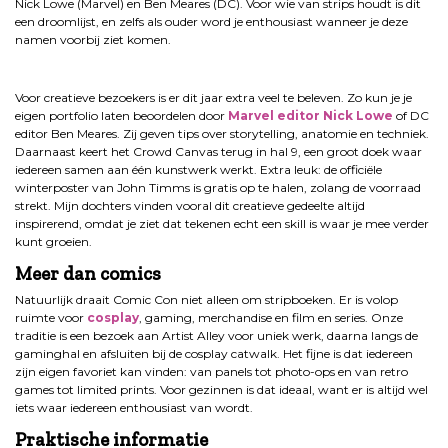
Nick Lowe (Marvel) en Ben Meares (DC). Voor wie van strips houdt is dit
een droomlijst, en zelfs als ouder word je enthousiast wanneer je deze
namen voorbij ziet komen.
.
Voor creatieve bezoekers is er dit jaar extra veel te beleven. Zo kun je je
eigen portfolio laten beoordelen door
Marvel editor Nick Lowe
of DC
editor Ben Meares. Zij geven tips over storytelling, anatomie en techniek.
Daarnaast keert het Crowd Canvas terug in hal 9, een groot doek waar
iedereen samen aan één kunstwerk werkt. Extra leuk: de officiële
winterposter van John Timms is gratis op te halen, zolang de voorraad
strekt. Mijn dochters vinden vooral dit creatieve gedeelte altijd
inspirerend, omdat je ziet dat tekenen echt een skill is waar je mee verder
kunt groeien.
Meer dan comics
Natuurlijk draait Comic Con niet alleen om stripboeken. Er is volop
ruimte voor
cosplay
, gaming, merchandise en film en series. Onze
traditie is een bezoek aan Artist Alley voor uniek werk, daarna langs de
gaminghal en afsluiten bij de cosplay catwalk. Het fijne is dat iedereen
zijn eigen favoriet kan vinden: van panels tot photo-ops en van retro
games tot limited prints. Voor gezinnen is dat ideaal, want er is altijd wel
iets waar iedereen enthousiast van wordt.
Praktische informatie