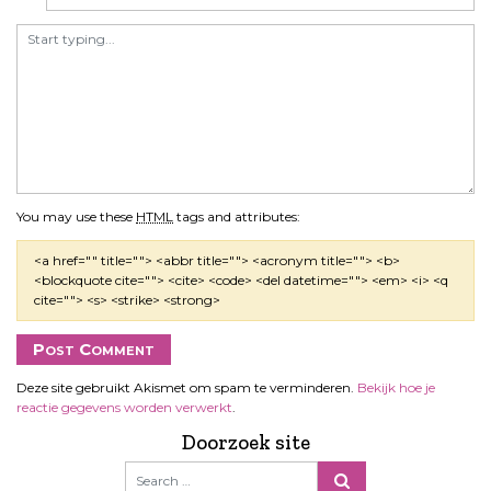
e
You may use these
HTML
tags and attributes:
<a href="" title=""> <abbr title=""> <acronym title=""> <b>
<blockquote cite=""> <cite> <code> <del datetime=""> <em> <i> <q
cite=""> <s> <strike> <strong>
Deze site gebruikt Akismet om spam te verminderen.
Bekijk hoe je
reactie gegevens worden verwerkt
.
Doorzoek site