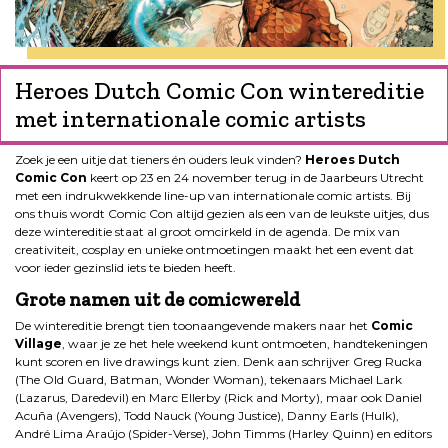
Heroes Dutch Comic Con wintereditie
met internationale comic artists
Zoek je een uitje dat tieners én ouders leuk vinden?
Heroes Dutch
Comic Con
keert op 23 en 24 november terug in de Jaarbeurs Utrecht
met een indrukwekkende line-up van internationale comic artists. Bij
ons thuis wordt Comic Con altijd gezien als een van de leukste uitjes, dus
deze wintereditie staat al groot omcirkeld in de agenda. De mix van
creativiteit, cosplay en unieke ontmoetingen maakt het een event dat
voor ieder gezinslid iets te bieden heeft.
Grote namen uit de comicwereld
De wintereditie brengt tien toonaangevende makers naar het
Comic
Village
, waar je ze het hele weekend kunt ontmoeten, handtekeningen
kunt scoren en live drawings kunt zien. Denk aan schrijver Greg Rucka
(The Old Guard, Batman, Wonder Woman), tekenaars Michael Lark
(Lazarus, Daredevil) en Marc Ellerby (Rick and Morty), maar ook Daniel
Acuña (Avengers), Todd Nauck (Young Justice), Danny Earls (Hulk),
André Lima Araújo (Spider-Verse), John Timms (Harley Quinn) en editors