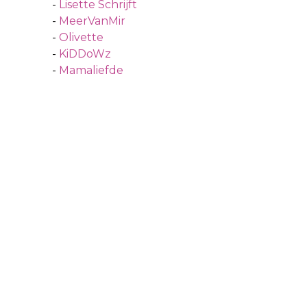
-
Lisette Schrijft
-
MeerVanMir
-
Olivette
-
KiDDoWz
-
Mamaliefde