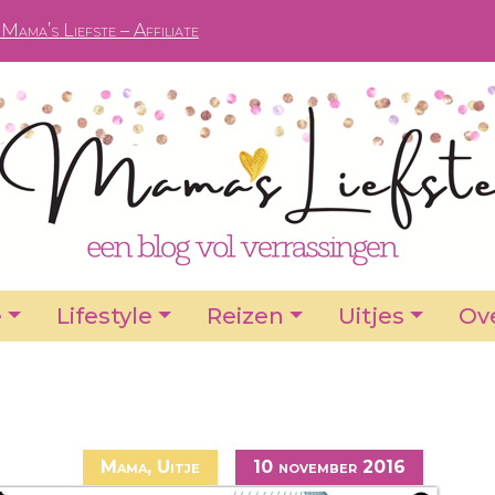
Mama’s Liefste – Affiliate
e
Lifestyle
Reizen
Uitjes
Ove
Mama
,
Uitje
10 november 2016