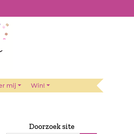
r mij
Win!
Doorzoek site