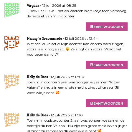
12 juli 2026 at 08:25
Virginia
– How Far I’ll Go – net als iedereen is dit liedje toch verreweg
de favoriet van mijn dochter
Beantwoorden
12 juli 2026 at 12:44
Nanny 's Gravenmade
Wat een leuke actie! Mijn dochter kan enorm hard zingen,
vooral als ik nog slaap.
Ze zingt dan vooral Wordt het
nog beter dan dit?
Beantwoorden
12 juli 2026 at 17:00
Kelly de Does
Toen mijn dochter 2 jaar was zongen wij samen “Ik ben
Vaiana” en nu zijn een grote meid is zingt zij graag “Jij
weet wie je bent”
.
Beantwoorden
12 juli 2026 at 17:10
Kelly de Does
Toen mijn oudste dochter 2 jaar was zongen we samen de
hele tijd “Ik ben Vaiana”. Nu zijn een grote meid is van (bijna
9) zingt zij zelf graag “Ik weet wie je bent”
.