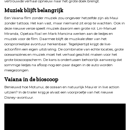
vertrouwde verhaal opnieuw naar het grote doek brengt.
Muziek blijft belangrijk
Een Vaiana-film zonder muziek zou ongeveer hetzelfde zijn als Maui
zonder tattoos. Het kan vast, maar niemand zit erop te wachten. Ook in
deze nieuwe versie speelt muziek daarom een grote rol. Lin-Manuel
Miranda, Opetaia Foa’i en Mark Mancina werken aan de liedjes en
muziek voor de film. Daarmee blijft de muzikale sfeer van het
oorspronkelijke avontuur herkenbaar. Tegelijkertijd krijgt de live-
actionfilm een eigen uitstraling. De combinatie van echte locaties, grote
oceaanscènes en muziek moet het verhaal geschikt maken voor het
grote bioscoopscherm. De kans is ondertussen behoorlijk aanwezig dat
sommige liedjes na afloop nog een paar dagen in de auto worden
meegezongen.
Vaiana in de bioscoop
Benieuwd hoe Motunui, de oceaan en natuurlijk Maui er in live action
uitzien? In de trailer krijg je alvast een voorproefje van het nieuwe
Disney-avontuur.