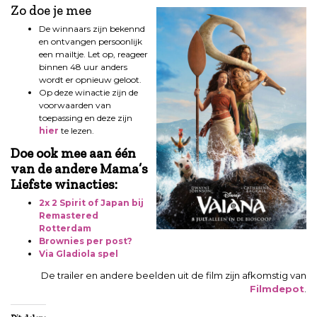
Zo doe je mee
De winnaars zijn bekennd
en ontvangen persoonlijk
een mailtje. Let op, reageer
binnen 48 uur anders
wordt er opnieuw geloot.
Op deze winactie zijn de
voorwaarden van
toepassing en deze zijn
hier
te lezen.
Doe ook mee aan één
van de andere Mama’s
Liefste winacties:
2x 2 Spirit of Japan bij
Remastered
Rotterdam
Brownies per post?
Via Gladiola spel
De trailer en andere beelden uit de film zijn afkomstig van
Filmdepot
.