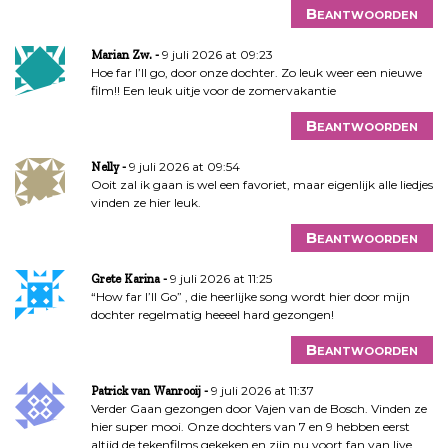
Beantwoorden
9 juli 2026 at 09:23
Marian Zw.
Hoe far I’ll go, door onze dochter. Zo leuk weer een nieuwe
film!! Een leuk uitje voor de zomervakantie
Beantwoorden
9 juli 2026 at 09:54
Nelly
Ooit zal ik gaan is wel een favoriet, maar eigenlijk alle liedjes
vinden ze hier leuk.
Beantwoorden
9 juli 2026 at 11:25
Grete Karina
“How far I’ll Go” , die heerlijke song wordt hier door mijn
dochter regelmatig heeeel hard gezongen!
Beantwoorden
9 juli 2026 at 11:37
Patrick van Wanrooij
Verder Gaan gezongen door Vajen van de Bosch. Vinden ze
hier super mooi. Onze dochters van 7 en 9 hebben eerst
altijd de tekenfilms gekeken en zijn nu voort fan van live