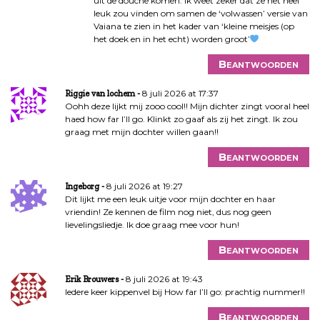
uit de douche komen. Ik weet zeker dat ze het heel
leuk zou vinden om samen de ‘volwassen’ versie van
Vaiana te zien in het kader van ‘kleine meisjes (op
het doek en in het echt) worden groot’
Beantwoorden
8 juli 2026 at 17:37
Riggie van lochem
Oohh deze lijkt mij zooo cool!! Mijn dichter zingt vooral heel
haed how far I’ll go. Klinkt zo gaaf als zij het zingt. Ik zou
graag met mijn dochter willen gaan!!
Beantwoorden
8 juli 2026 at 19:27
Ingeborg
Dit lijkt me een leuk uitje voor mijn dochter en haar
vriendin! Ze kennen de film nog niet, dus nog geen
lievelingsliedje. Ik doe graag mee voor hun!
Beantwoorden
8 juli 2026 at 19:43
Erik Brouwers
Iedere keer kippenvel bij How far I’ll go: prachtig nummer!!
Beantwoorden