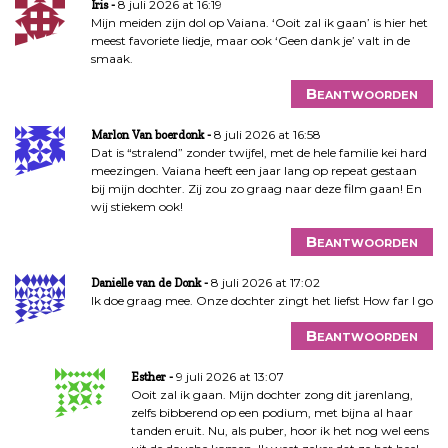
8 juli 2026 at 16:19
Iris
Mijn meiden zijn dol op Vaiana. ‘Ooit zal ik gaan’ is hier het
meest favoriete liedje, maar ook ‘Geen dank je’ valt in de
smaak.
Beantwoorden
8 juli 2026 at 16:58
Marlon Van boerdonk
Dat is “stralend” zonder twijfel, met de hele familie kei hard
meezingen. Vaiana heeft een jaar lang op repeat gestaan
bij mijn dochter. Zij zou zo graag naar deze film gaan! En
wij stiekem ook!
Beantwoorden
8 juli 2026 at 17:02
Danielle van de Donk
Ik doe graag mee. Onze dochter zingt het liefst How far I go
Beantwoorden
9 juli 2026 at 13:07
Esther
Ooit zal ik gaan. Mijn dochter zong dit jarenlang,
zelfs bibberend op een podium, met bijna al haar
tanden eruit. Nu, als puber, hoor ik het nog wel eens