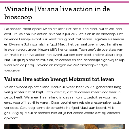
Winactie | Vaiana live action in de
bioscoop
De oceaan roept opnieuw en dit keer ziet het eiland Motunui er wel heel
echt uit. Vaiana live action is vanaf 8 juli 2026 te zien in de bioscoop. Het
bekende Disney-avontuur keert terug met Catherine Laga’aia als Vaiana
en Dwayne Johnson als halfgod Maui. Het verhaal over moed, familie en
je eigen weg durven kiezen blijft herkenbaar. Toch geeft de overstap van
animatie naar live action het avontuur een compleet andere uitstraling.
Natuurlijk zijn ook de muziek, de oceaan en een behoorlijk eigenwijze kip
weer van de partij. Bovendien mogen we 2×2 bioscoopkaartjes
weggeven.
Vaiana live action brengt Motunui tot leven
Vaiana woont op het eiland Motunui, waar haar volk al generaties lang
veilig achter het rif blijft. Toch voelt zij dat de oceaan meer voor haar in
petto heeft. Wanneer haar eiland in gevaar komt, besluit ze voor het
eerst voorbij het rif te varen. Daar begint een reis die allesbehalve rustig
verloopt. Gelukkig komt de beruchte halfgod Maui aan boord. Al is
gelukkig bij Maui misschien niet altijd het eerste woord dat bij iedereen
opkomt.