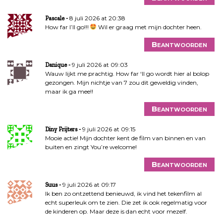
8 juli 2026 at 20:38
Pascale
How far I’ll go!!!
Wil er graag met mijn dochter heen.
Beantwoorden
9 juli 2026 at 09:03
Danique
Wauw lijkt me prachtig. How far ‘ll go wordt hier al bolop
gezongen. Mijn nichtje van 7 zou dit geweldig vinden,
maar ik ga mee!!
Beantwoorden
9 juli 2026 at 09:15
Diny Frijters
Mooie actie! Mijn dochter kent de film van binnen en van
buiten en zingt You’re welcome!
Beantwoorden
9 juli 2026 at 09:17
Suus
Ik ben zo ontzettend benieuwd, ik vind het tekenfilm al
echt superleuk om te zien. Die zet ik ook regelmatig voor
de kinderen op. Maar deze is dan echt voor mezelf.