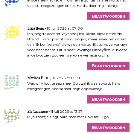
Ik doe mee, het liedje “How far I’ll go” uit Vaiana wordt het
vaakst meegezongen en het hardst door mijn nichtje
Beantwoorden
10 juli 2026 at 07:00
Ilona Ilona
Mn jongste dochter Vayenne (Jep, klinkt bijna hetzelfde!
Hoe tof!) kan oprecht mooi zingen, maar zeker het refrein
van “ik ben Vaiana” die we dan natuurlijk soms vervangen
voor haar naam. Dit is haar lievelings Disneyfilm, dus deze
in de bios zien zou een welkome verrassing zijn.
Beantwoorden
10 juli 2026 at 09:31
Marloes F
Wauw, ik loot graag mee! Ooit zal ik gaan wordt hard
meegzongen, vooral door mijn oppaskindje.
Beantwoorden
11 juli 2026 at 13:27
Els Timmers
Mijn zoontje zingt hard mee met How far I’ll go
Beantwoorden