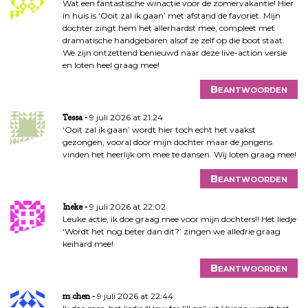
Wat een fantastische winactie voor de zomervakantie! Hier
in huis is ‘Ooit zal ik gaan’ met afstand de favoriet. Mijn
dochter zingt hem het allerhardst mee, compleet met
dramatische handgebaren alsof ze zelf op die boot staat.
We zijn ontzettend benieuwd naar deze live-action versie
en loten heel graag mee!
Beantwoorden
9 juli 2026 at 21:24
Tessa
‘Ooit zal ik gaan’ wordt hier toch echt het vaakst
gezongen, vooral door mijn dochter maar de jongens
vinden het heerlijk om mee te dansen. Wij loten graag mee!
Beantwoorden
9 juli 2026 at 22:02
Ineke
Leuke actie, ik doe graag mee voor mijn dochters!! Het liedje
‘Wordt het nog beter dan dit?’ zingen we alledrie graag
keihard mee!
Beantwoorden
9 juli 2026 at 22:44
m chen