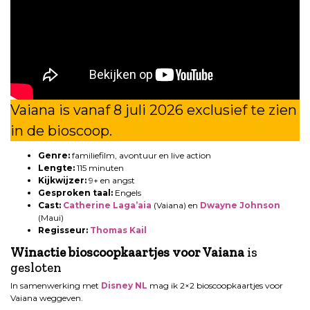
Vaiana is vanaf 8 juli 2026 exclusief te zien
in de bioscoop.
Genre:
familiefilm, avontuur en live action
Lengte:
115 minuten
Kijkwijzer:
9+ en angst
Gesproken taal:
Engels
Cast:
Catherine Laga’aia
(Vaiana) en
Dwayne Johnson
(Maui)
Regisseur:
Thomas Kail
Winactie bioscoopkaartjes voor Vaiana
is
gesloten
In samenwerking met
Disney NL
mag ik 2×2 bioscoopkaartjes voor
Vaiana weggeven.