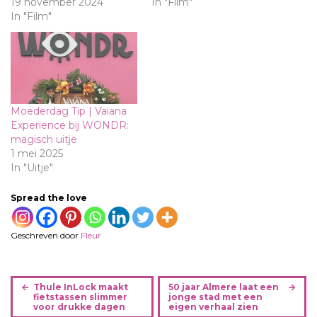
19 november 2024
In "Film"
In "Film"
Moederdag Tip | Vaiana
Experience bij WONDR:
magisch uitje
1 mei 2025
In "Uitje"
Spread the love
Geschreven door
Fleur
B
Thule InLock maakt
50 jaar Almere laat een
e
fietstassen slimmer
jonge stad met een
voor drukke dagen
eigen verhaal zien
r