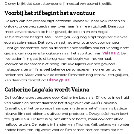
Disney blijkt dat soort stoerdoenerij meestal verrassend tijdelijk.
Voorbij het rif begint het avontuur
De kern van het verhaal blijft hetzelfde. Vaiana wil haar volk redden en
ontdekt onderweg steeds meer over haar familie en zichzelf. Daarvoor
moet ze vertrouwen op haar gevoel, de oceaan en een nogal
zelfverzekerde halfgod. Maui heeft gelukkig nog altijd ongeveer evenveel
ego als spiermassa. Dat zorgt naast het avontuur ook voor genoeg
luchtige momenten. Wie na de eerste animatiefilm ook het vervolg heeft
gezien, kan nog eens terugkijken naar het avontuur van
Vaiana 2
. De
live-actionfilm gaat juist terug naar het begin van het verhaal.
Voorkennis is daarom niet nodig. Nieuwe kijkers kunnen gewoon
instappen, terwijl fans veel bekende personages en momenten zullen
herkennen. Maar voor wie de eerdere films toch nog eens wil terugkijken,
kan daarvoor terecht op
Disneyplus
.
Catherine Laga’aia wordt Vaiana
De hoofdrol wordt gespeeld door Catherine Laga’aia. Zij kruipt in de huid
van Vaiana en neemt daarmee het stokje over van Auliʻi Cravalho.
Cravalho gaf het personage haar stem in de animatiefilms en is bij deze
nieuwe film betrokken als uitvoerend producent. Dwayne Johnson keert
terug als Maui. Dit keer is hij niet alleen te horen, maar ook echt als de
halfgod te zien. De regie is in handen van Thomas Kail, bekend van onder
andere Hamilton. Hij werkt voor de film samen met een team dat het