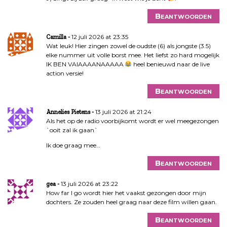
Beantwoorden
12 juli 2026 at 23:35
Camilla
Wat leuk! Hier zingen zowel de oudste (6) als jongste (3.5)
elke nummer uit volle borst mee. Het liefst zo hard mogelijk
IK BEN VAIAAAANAAAAA
heel benieuwd naar de live
action versie!
Beantwoorden
13 juli 2026 at 21:24
Annelies Pietens
Als het op de radio voorbijkomt wordt er wel meegezongen
`ooit zal ik gaan`
Ik doe graag mee…
Beantwoorden
13 juli 2026 at 23:22
gea
How far I go wordt hier het vaakst gezongen door mijn
dochters. Ze zouden heel graag naar deze film willen gaan.
Beantwoorden