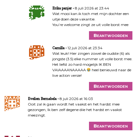
8 juli 2026 at 23:44
Erika panjer
Wat mooi kan.ik toch met mijn dochter een
uitje doen deze vakantie.
You’re welcome zingt ze uit volle borst mee
Beantwoorden
12 juli 2026 at 23:34
Camilla
Wat leuk! Hier zingen zowel de oudste (6) als
jongste (3.5) elke nummer uit volle borst mee.
Het liefst zo hard mogelijk IK BEN
VAIAAAANAAAAA
heel benieuwd naar de
live action versie!
Beantwoorden
8 juli 2026 at 16:03
Evelien Bernabela
Ooit zal ik gaan wordt het vaakst en het hardst mee
gezongen, Ik ben zelf degene diie het hardst en vaakst
meezingt.
Beantwoorden