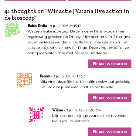
i
41 thoughts on “
Winactie | Vaiana live action in
c
de bioscoop
”
h
t
8 juli 2026 at 15:17
Robin Kivits
n
Wat een leuke actie zeg! Beide moana films worden hier
regelmatig gekeken op Disney. Mijn dochter van 7 is er gek
a
op, en de liedjes worden uit volle borst mee gezongen. Het
v
leukste liedje vind ze how far i’ll go. Deze zingt en danst ze
i
ook op de switch mee met het spel just dance!
g
Beantwoorden
a
t
8 juli 2026 at 17:57
Fanny
i
Mila vindt deze film als tekenfilm helemaal geweldig.
e
Het liedje de juiste weg vindt ze het leukste.
Beantwoorden
8 juli 2026 at 20:04
Wilma
Mijn dochters zijn gek vandie film favoriete
lied is you’re welcome
Beantwoorden