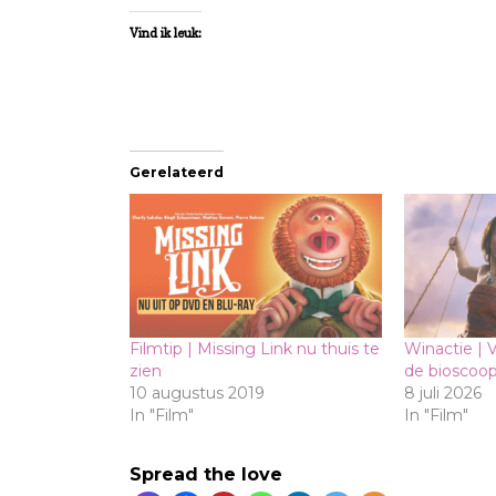
Vind ik leuk:
Gerelateerd
Filmtip | Missing Link nu thuis te
Winactie | V
zien
de bioscoo
10 augustus 2019
8 juli 2026
In "Film"
In "Film"
Spread the love