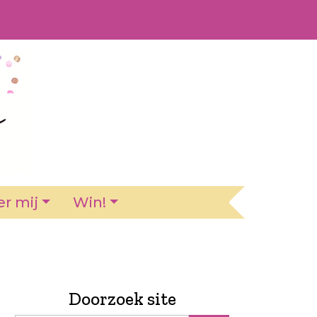
r mij
Win!
Doorzoek site