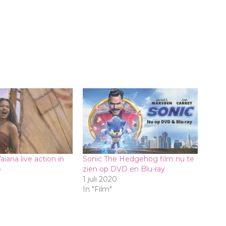
aiana live action in
Sonic The Hedgehog film nu te
p
zien op DVD en Blu-ray
1 juli 2020
In "Film"