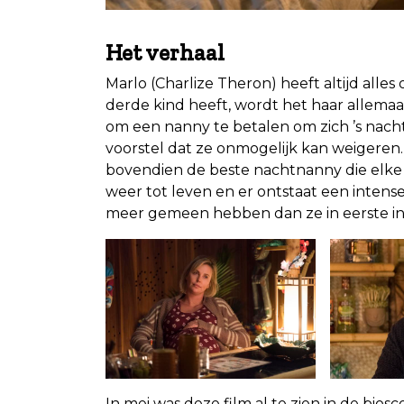
Het verhaal
Marlo (Charlize Theron) heeft altijd alle
derde kind heeft, wordt het haar allemaal
om een nanny te betalen om zich ’s nachts
voorstel dat ze onmogelijk kan weigeren.
bovendien de beste nachtnanny die elk
weer tot leven en er ontstaat een intense
meer gemeen hebben dan ze in eerste in
In mei was deze film al te zien in de bio