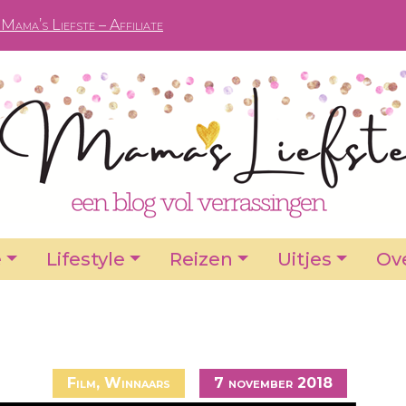
Mama’s Liefste – Affiliate
e
Lifestyle
Reizen
Uitjes
Ove
Film
,
Winnaars
7 november 2018