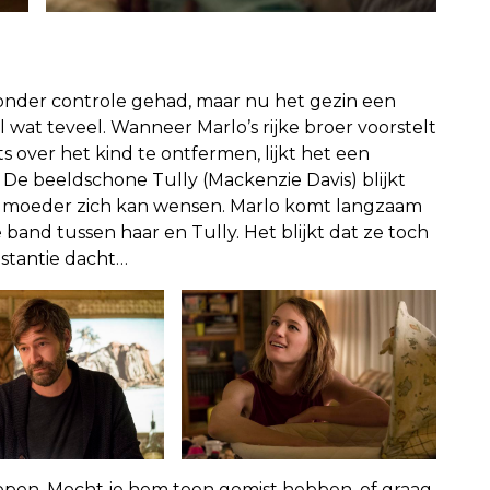
s onder controle gehad, maar nu het gezin een
 wat teveel. Wanneer Marlo’s rijke broer voorstelt
 over het kind te ontfermen, lijkt het een
 De beeldschone Tully (Mackenzie Davis) blijkt
e moeder zich kan wensen. Marlo komt langzaam
 band tussen haar en Tully. Het blijkt dat ze toch
stantie dacht…
scopen. Mocht je hem toen gemist hebben, of graag