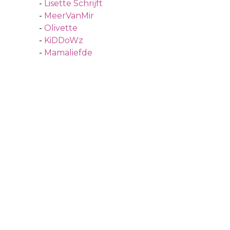
-
Lisette Schrijft
-
MeerVanMir
-
Olivette
-
KiDDoWz
-
Mamaliefde