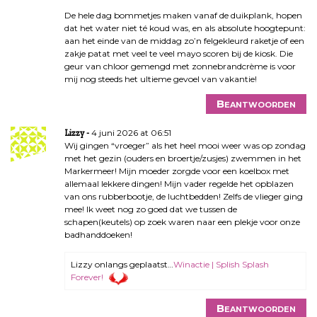
De hele dag bommetjes maken vanaf de duikplank, hopen
dat het water niet té koud was, en als absolute hoogtepunt:
aan het einde van de middag zo’n felgekleurd raketje of een
zakje patat met veel te veel mayo scoren bij de kiosk. Die
geur van chloor gemengd met zonnebrandcrème is voor
mij nog steeds het ultieme gevoel van vakantie!
Beantwoorden
4 juni 2026 at 06:51
Lizzy
Wij gingen “vroeger” als het heel mooi weer was op zondag
met het gezin (ouders en broertje/zusjes) zwemmen in het
Markermeer! Mijn moeder zorgde voor een koelbox met
allemaal lekkere dingen! Mijn vader regelde het opblazen
van ons rubberbootje, de luchtbedden! Zelfs de vlieger ging
mee! Ik weet nog zo goed dat we tussen de
schapen(keutels) op zoek waren naar een plekje voor onze
badhanddoeken!
Lizzy onlangs geplaatst…
Winactie | Splish Splash
Forever!
Beantwoorden