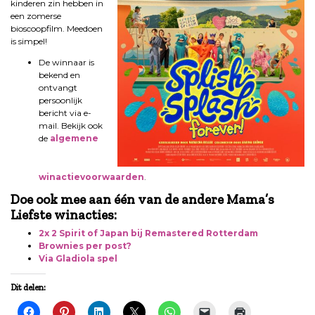
kinderen zin hebben in
een zomerse
bioscoopfilm. Meedoen
is simpel!
De winnaar is
bekend en
ontvangt
persoonlijk
bericht via e-
mail. Bekijk ook
de
algemene
winactievoorwaarden
.
Doe ook mee aan één van de andere Mama’s
Liefste winacties:
2x 2 Spirit of Japan bij Remastered Rotterdam
Brownies per post?
Via Gladiola spel
Dit delen: