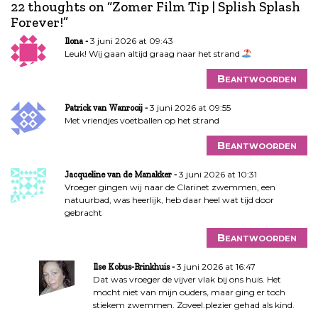
22 thoughts on “
Zomer Film Tip | Splish Splash
h
Forever!
”
t
3 juni 2026 at 09:43
Ilona
n
Leuk! Wij gaan altijd graag naar het strand
a
v
Beantwoorden
i
g
3 juni 2026 at 09:55
Patrick van Wanrooij
Met vriendjes voetballen op het strand
a
t
Beantwoorden
i
e
3 juni 2026 at 10:31
Jacqueline van de Manakker
Vroeger gingen wij naar de Clarinet zwemmen, een
natuurbad, was heerlijk, heb daar heel wat tijd door
gebracht
Beantwoorden
3 juni 2026 at 16:47
Ilse Kobus-Brinkhuis
Dat was vroeger de vijver vlak bij ons huis. Het
mocht niet van mijn ouders, maar ging er toch
stiekem zwemmen. Zoveel.plezier gehad als kind.