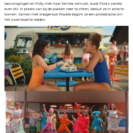
bezuinigingen en Polly met haar familie verhuist, staat Pola’s wereld
even stil. In plaats van bij de pakken neer te zitten, besluit ze in actie te
komen. Samen met klasgenoot Rosalie begint ze een protestactie om
het zwembad te redden.