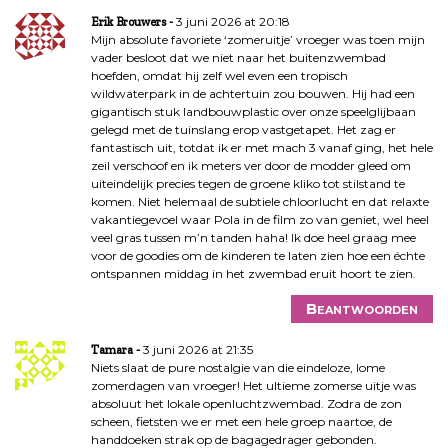
3 juni 2026 at 20:18
Erik Brouwers
Mijn absolute favoriete ‘zomeruitje’ vroeger was toen mijn
vader besloot dat we niet naar het buitenzwembad
hoefden, omdat hij zelf wel even een tropisch
wildwaterpark in de achtertuin zou bouwen. Hij had een
gigantisch stuk landbouwplastic over onze speelglijbaan
gelegd met de tuinslang erop vastgetapet. Het zag er
fantastisch uit, totdat ik er met mach 3 vanaf ging, het hele
zeil verschoof en ik meters ver door de modder gleed om
uiteindelijk precies tegen de groene kliko tot stilstand te
komen. Niet helemaal de subtiele chloorlucht en dat relaxte
vakantiegevoel waar Pola in de film zo van geniet, wel heel
veel gras tussen m’n tanden haha! Ik doe heel graag mee
voor de goodies om de kinderen te laten zien hoe een échte
ontspannen middag in het zwembad eruit hoort te zien.
Beantwoorden
3 juni 2026 at 21:35
Tamara
Niets slaat de pure nostalgie van die eindeloze, lome
zomerdagen van vroeger! Het ultieme zomerse uitje was
absoluut het lokale openluchtzwembad. Zodra de zon
scheen, fietsten we er met een hele groep naartoe, de
handdoeken strak op de bagagedrager gebonden.