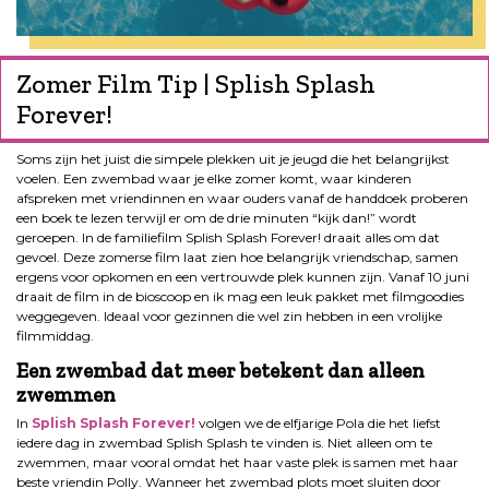
Zomer Film Tip | Splish Splash
Forever!
Soms zijn het juist die simpele plekken uit je jeugd die het belangrijkst
voelen. Een zwembad waar je elke zomer komt, waar kinderen
afspreken met vriendinnen en waar ouders vanaf de handdoek proberen
een boek te lezen terwijl er om de drie minuten “kijk dan!” wordt
geroepen. In de familiefilm Splish Splash Forever! draait alles om dat
gevoel. Deze zomerse film laat zien hoe belangrijk vriendschap, samen
ergens voor opkomen en een vertrouwde plek kunnen zijn. Vanaf 10 juni
draait de film in de bioscoop en ik mag een leuk pakket met filmgoodies
weggegeven. Ideaal voor gezinnen die wel zin hebben in een vrolijke
filmmiddag.
Een zwembad dat meer betekent dan alleen
zwemmen
In
Splish Splash Forever!
volgen we de elfjarige Pola die het liefst
iedere dag in zwembad Splish Splash te vinden is. Niet alleen om te
zwemmen, maar vooral omdat het haar vaste plek is samen met haar
beste vriendin Polly. Wanneer het zwembad plots moet sluiten door