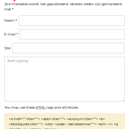
Je e-mailadres wordt niet gepubliceerd.
Vereiste velden zijn gemarkeerd
met
*
Naam
*
E-mail
*
Site
You may use these
HTML
tags and attributes:
<a href="" title=""> <abbr title=""> <acronym title=""> <b>
<blockquote cite=""> <cite> <code> <del datetime=""> <em> <i> <q