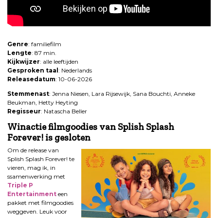
.
Genre
: familiefilm
Lengte
: 87 min.
Kijkwijzer
: alle leeftijden
Gesproken taal
: Nederlands
Releasedatum
: 10-06-2026
Stemmenast
: Jenna Niesen, Lara Rijsewijk, Sana Bouchti, Anneke
Beukman, Hetty Heyting
Regisseur
: Natascha Beller
Winactie filmgoodies van Splish Splash
Forever! is gesloten
Om de release van
Splish Splash Forever! te
vieren, mag ik, in
ssamenwerking met
Triple P
Entertainment
een
pakket met filmgoodies
weggeven. Leuk voor