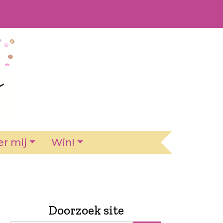
r mij
Win!
Doorzoek site