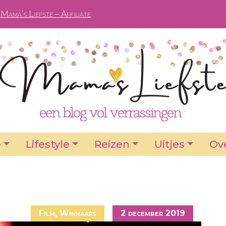
Mama’s Liefste – Affiliate
e
Lifestyle
Reizen
Uitjes
Ove
Film
,
Winnaars
2 december 2019