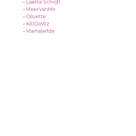
-
Lisette Schrijft
-
MeerVanMir
-
Olivette
-
KiDDoWz
-
Mamaliefde