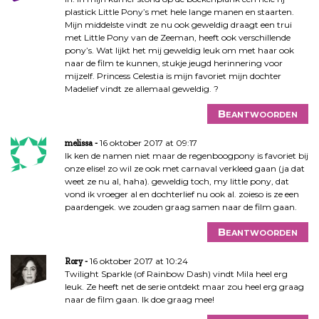
plastick Little Pony’s met hele lange manen en staarten.
Mijn middelste vindt ze nu ook geweldig draagt een trui
met Little Pony van de Zeeman, heeft ook verschillende
pony’s. Wat lijkt het mij geweldig leuk om met haar ook
naar de film te kunnen, stukje jeugd herinnering voor
mijzelf. Princess Celestia is mijn favoriet mijn dochter
Madelief vindt ze allemaal geweldig. ?
Beantwoorden
16 oktober 2017 at 09:17
melissa
Ik ken de namen niet maar de regenboogpony is favoriet bij
onze elise! zo wil ze ook met carnaval verkleed gaan (ja dat
weet ze nu al, haha). geweldig toch, my little pony, dat
vond ik vroeger al en dochterlief nu ook al. zoieso is ze een
paardengek. we zouden graag samen naar de film gaan.
Beantwoorden
16 oktober 2017 at 10:24
Rory
Twilight Sparkle (of Rainbow Dash) vindt Mila heel erg
leuk. Ze heeft net de serie ontdekt maar zou heel erg graag
naar de film gaan. Ik doe graag mee!