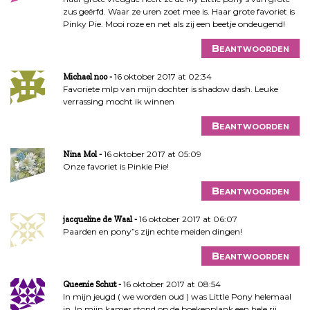
zus geërfd. Waar ze uren zoet mee is. Haar grote favoriet is
Pinky Pie. Mooi roze en net als zij een beetje ondeugend!
Beantwoorden
16 oktober 2017 at 02:34
Michael noo
Favoriete mlp van mijn dochter is shadow dash. Leuke
verrassing mocht ik winnen
Beantwoorden
16 oktober 2017 at 05:09
Nina Mol
Onze favoriet is Pinkie Pie!
Beantwoorden
16 oktober 2017 at 06:07
jacqueline de Waal
Paarden en pony”s zijn echte meiden dingen!
Beantwoorden
16 oktober 2017 at 08:54
Queenie Schut
In mijn jeugd ( we worden oud ) was Little Pony helemaal
in. In mijn kamer stond op de boekenplank een hele rij