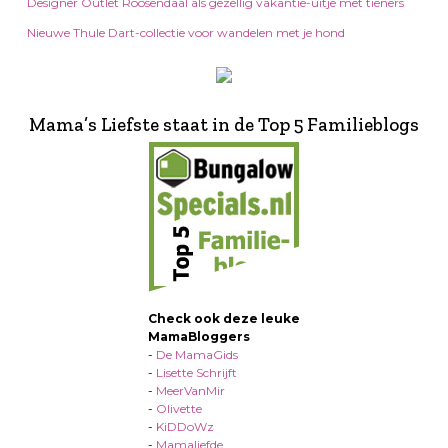
Designer Outlet Roosendaal als gezellig vakantie-uitje met tieners
Nieuwe Thule Dart-collectie voor wandelen met je hond
Mama’s Liefste staat in de Top 5 Familieblogs
Check ook deze leuke
MamaBloggers
-
De MamaGids
-
Lisette Schrijft
-
MeerVanMir
-
Olivette
-
KiDDoWz
-
Mamaliefde