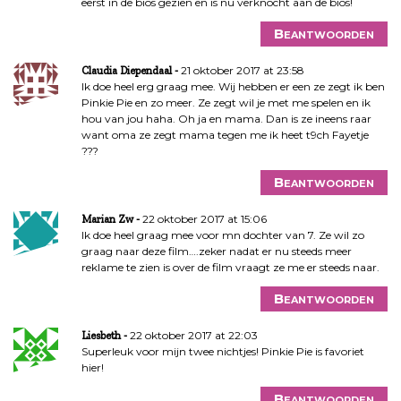
eerst in de bios gezien en is nu verknocht aan de bios!
Beantwoorden
21 oktober 2017 at 23:58
Claudia Diependaal
Ik doe heel erg graag mee. Wij hebben er een ze zegt ik ben
Pinkie Pie en zo meer. Ze zegt wil je met me spelen en ik
hou van jou haha. Oh ja en mama. Dan is ze ineens raar
want oma ze zegt mama tegen me ik heet t9ch Fayetje
???
Beantwoorden
22 oktober 2017 at 15:06
Marian Zw
Ik doe heel graag mee voor mn dochter van 7. Ze wil zo
graag naar deze film….zeker nadat er nu steeds meer
reklame te zien is over de film vraagt ze me er steeds naar.
Beantwoorden
22 oktober 2017 at 22:03
Liesbeth
Superleuk voor mijn twee nichtjes! Pinkie Pie is favoriet
hier!
Beantwoorden