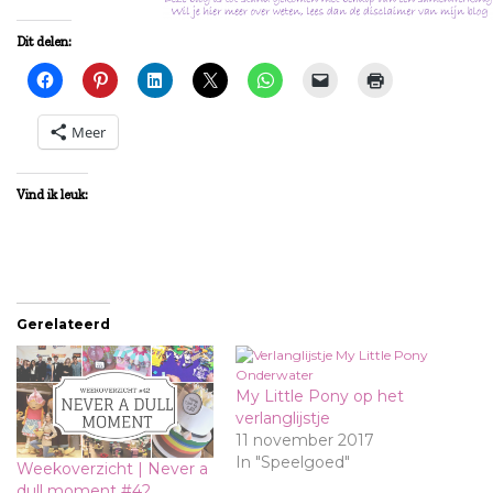
Dit delen:
Meer
Vind ik leuk:
Gerelateerd
My Little Pony op het
verlanglijstje
11 november 2017
In "Speelgoed"
Weekoverzicht | Never a
dull moment #42