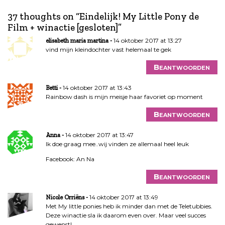
i
37 thoughts on “
Eindelijk! My Little Pony de
c
Film + winactie [gesloten]
”
h
t
14 oktober 2017 at 13:27
elisabeth maria martina
n
vind mijn kleindochter vast helemaal te gek
a
Beantwoorden
v
i
14 oktober 2017 at 13:43
Betti
g
Rainbow dash is mijn meisje haar favoriet op moment
a
Beantwoorden
t
i
14 oktober 2017 at 13:47
Anna
e
Ik doe graag mee..wij vinden ze allemaal heel leuk
Facebook: An Na
Beantwoorden
14 oktober 2017 at 13:49
Nicole Orriëns
Met My little ponies heb ik minder dan met de Teletubbies.
Deze winactie sla ik daarom even over. Maar veel succes
gewenst!