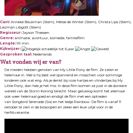
Cast:
Anneke Beukman (Stem), Melise de Winter (Stem), Christa Lips (Stem),
Liezmijn Libgott (Stem)
Regisseur:
Jayson Thiessen
Genre:
animatie, avontuur, komedie, familiefilm
Lengte:
99 min.
Kijkwijzer:
Gesproken taal:
Nederlands
Wat vonden wij er van?
De meiden hebben genoten van My Little Pony de film. Ze zaten er
helemaal in. Wel is hij best wel spannend en misschien voor sommige
kinderen ook wat eng. Als je denkt bij roze hartjes en vlindertjes bij My
Little Pony, dan heb je het mis. In deze film komen ze juist in de donkere
wereld van de Storm Koning terecht. Maar gelukkig komt het allemaal
ook weer helemaal goed en eindigt de film met een optreden
van Songbird Serenade (Sia) en het liedje Rainbow. De film is vanaf 11
oktober te zien in de bioscopen en zeker een leuk uitje voor in de
herfstvakantie.