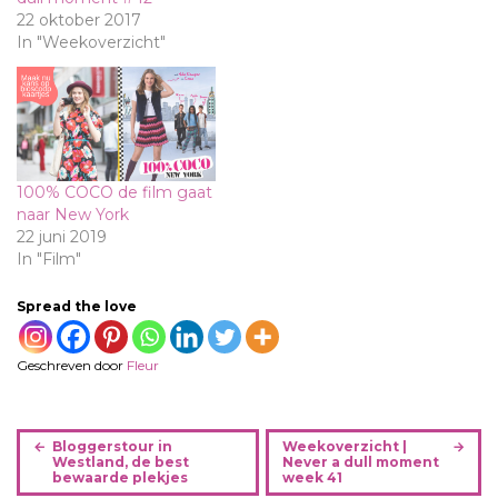
22 oktober 2017
In "Weekoverzicht"
100% COCO de film gaat
naar New York
22 juni 2019
In "Film"
Spread the love
Geschreven door
Fleur
B
Bloggerstour in
Weekoverzicht |
e
Westland, de best
Never a dull moment
bewaarde plekjes
week 41
r