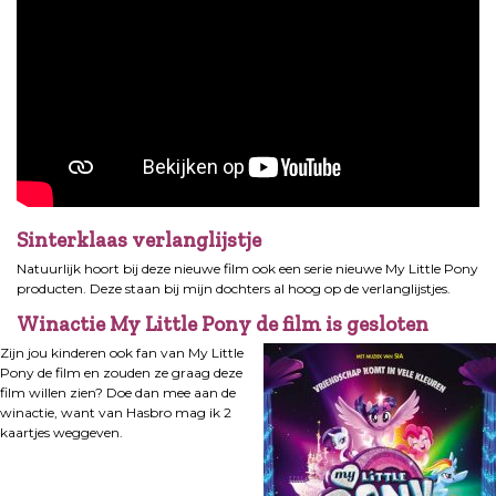
Sinterklaas verlanglijstje
Natuurlijk hoort bij deze nieuwe film ook een serie nieuwe My Little Pony
producten. Deze staan bij mijn dochters al hoog op de verlanglijstjes.
Winactie My Little Pony de film is gesloten
Zijn jou kinderen ook fan van My Little
Pony de film en zouden ze graag deze
film willen zien? Doe dan mee aan de
winactie, want van Hasbro mag ik 2
kaartjes weggeven.