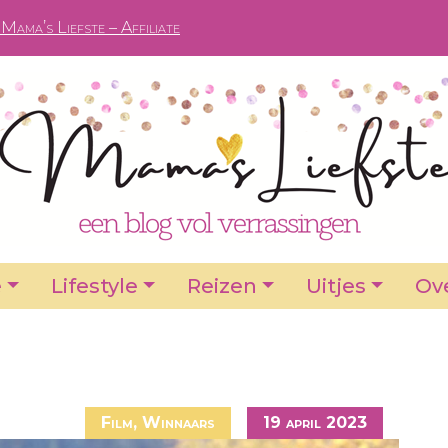
Mama’s Liefste – Affiliate
e
Lifestyle
Reizen
Uitjes
Ove
Film
,
Winnaars
19 april 2023