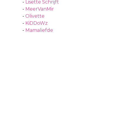
-
Lisette Schrijft
-
MeerVanMir
-
Olivette
-
KiDDoWz
-
Mamaliefde