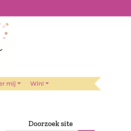
r mij
Win!
Doorzoek site