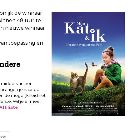
onlijk de winnaar
 binnen 48 uur te
een nieuwe winnaar
van toepassing en
andere
 middel van een
s brengen je naar de
en de mogelijkheid het
efste. Wil je er meer
ffiliate
eer