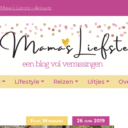
Mama’s Liefste – Affiliate
e
Lifestyle
Reizen
Uitjes
Ove
Film
,
Winnaars
26 juni 2019