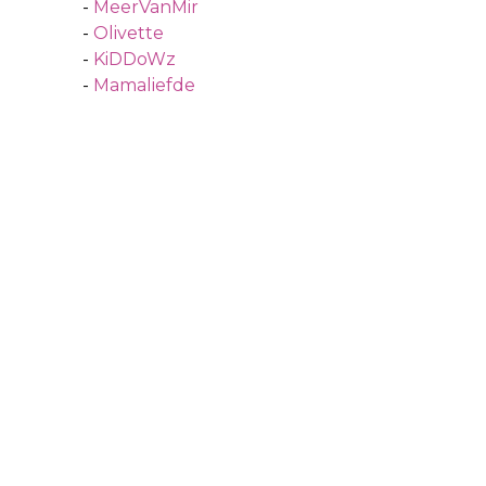
-
MeerVanMir
-
Olivette
-
KiDDoWz
-
Mamaliefde