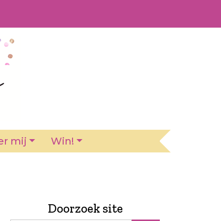
r mij
Win!
Doorzoek site