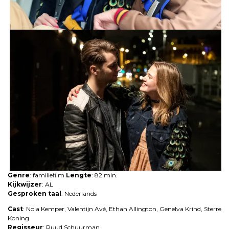
Genre
: familiefilm
Lengte
: 82 min.
Kijkwijzer
: AL
Gesproken taal
: Nederlands
Cast
: Nola Kemper, Valentijn Avé, Ethan Allington, Genelva Krind, Sterre
Koning
Regisseur
: Ruud Schuurman