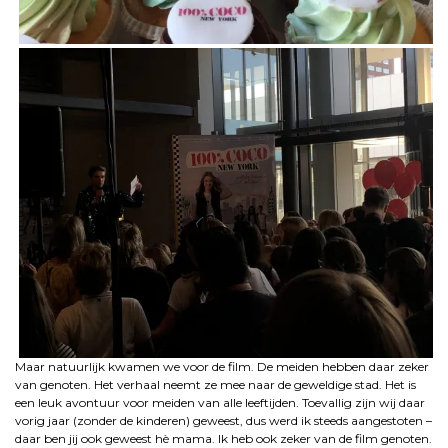
Maar natuurlijk kwamen we voor de film. De meiden hebben daar zeker
van genoten. Het verhaal neemt ze mee naar de geweldige stad. Het is
een leuk avontuur voor meiden van alle leeftijden. Toevallig zijn wij daar
vorig jaar (zonder de kinderen) geweest, dus werd ik steeds aangestoten –
daar ben jij ook geweest hè mama. Ik heb ook zeker van de film genoten.