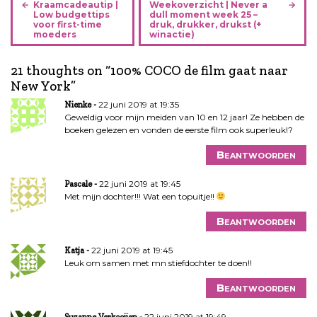
B
Kraamcadeautip |
Weekoverzicht | Never a
e
Low budgettips
dull moment week 25 –
voor first-time
druk, drukker, drukst (+
r
moeders
winactie)
i
c
21 thoughts on “
100% COCO de film gaat naar
h
New York
”
t
22 juni 2019 at 19:35
Nienke
n
Geweldig voor mijn meiden van 10 en 12 jaar! Ze hebben de
a
boeken gelezen en vonden de eerste film ook superleuk!?
v
i
Beantwoorden
g
22 juni 2019 at 19:45
a
Pascale
Met mijn dochter!!! Wat een topuitje!!
t
i
Beantwoorden
e
22 juni 2019 at 19:45
Katja
Leuk om samen met mn stiefdochter te doen!!
Beantwoorden
22 juni 2019 at 19:49