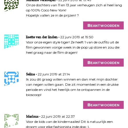
Suzanne Verkooijen
Onze dochters van 11 en 13 jaar verheugen zich al heel lang
op 100% Coco New York!
Hopelijk vallen ze in de prijzen! ?
Beantwoorden
22 juni 2019 at 19:50
lisette van der linden
Voor onze eigen style tiger! Ze heeft 1 van de outfits uit de
film gewonnen vorige week in de pop up store en zou die
heel graag naar de film dragen!
Beantwoorden
22 juni 2019 at 21:14
Selina
Ik zou dit graag willen winnen en dan met mijn dochter
van negen willen gaan. Die zit momenteel in een drukke
periode en vind het heerlijk om te ontspannen in de
bioscoop!
Beantwoorden
22 juni 2019 at 22:37
Marlous
Voor de kids van de kindernaailes! Dit is natuurlijk een
droom voor elke fashionista inde dop :).