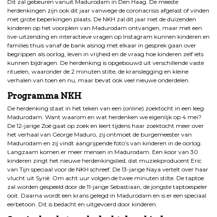
Dit zal gebeuren vanuit Madurodam in Den Haag. De meeste
herdenkingen zijn ook dit jaar vanwege de coronacrisis afgelast of vinden
met grote beperkingen plaats. De NKH zal dit jaar niet de duizenden
kinderen op het voorplein van Madurodam ontvangen, maar met een
live-uitzending en interactieve vragen op Instagram kunnen kinderen en
families thuis vanaf de bank alsnog met elkaar in gesprek gaan over
begrippen als oorlog, leven in vrijheid en de vraag hoe kinderen zelf iets
kunnen bijdragen. De herdenking is opgebouwd uit verschillende vaste
rituelen, waaronder de 2 minuten stilte, de kranslegging en kleine
verhalen van toen en nu, maar bevat ook veel nieuwe onderdelen.
Programma NKH
De herdenking staat in het teken van een (online) zoektocht in een leeg
Madurodam. Want waarom en wat herdenken we eigenlijk op 4 mei?
De 12-jarige Zoë gaat op zoek en leert tijdens haar zoektocht meer over
het verhaal van George Maduro, zij ontmoet de burgemeester van
Madurodam en zij vindt aangrijpende foto’s van kinderen in de oorlog.
Langzaam komen er meer mensen in Madurodam. Een koor van 30
kinderen zingt het nieuwe herdenkingslied, dat muziekproducent Eric
van Tijn speciaal voor de NKH schreef. De 13-jarige Naya vertelt over haar
vlucht uit Syrië. Om acht uur volgen de twee minuten stilte. De taptoe
zal worden gespeeld door de 11-jarige Sebastiaan, de jongste taptoespeler
ooit. Daarna wordt een krans gelegd in Madurodam en is er een speciaal
eerbetoon. Dit is bedacht en uitgevoerd door kinderen.