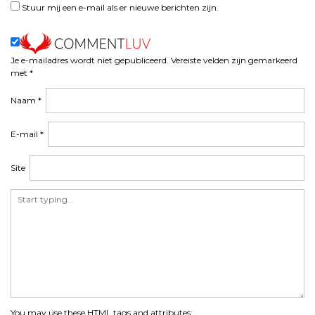
t
Stuur mij een e-mail als er nieuwe berichten zijn.
n
a
v
i
Je e-mailadres wordt niet gepubliceerd.
Vereiste velden zijn gemarkeerd
met
*
g
a
Naam
*
t
i
E-mail
*
e
Site
You may use these
HTML
tags and attributes: