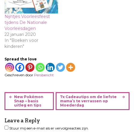
Nijntjes Voorleesfeest
tijdens De Nationale
Voorleesdagen
22 januari 2020
In "Boeken voor
kinderen"
Spread the love
Geschreven door
Persbericht
B
New Pokémon
7x Cadeautips om de liefste
e
Snap – basis
mama’s te verrassen op
uitleg en tips
Moederdag
r
i
Leave a Reply
c
h
Stuur mij een e-mail als er vervolgreacties zijn.