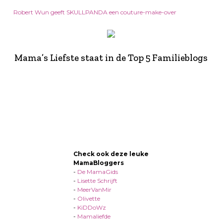
Robert Wun geeft SKULLPANDA een couture-make-over
Mama’s Liefste staat in de Top 5 Familieblogs
Check ook deze leuke
MamaBloggers
-
De MamaGids
-
Lisette Schrijft
-
MeerVanMir
-
Olivette
-
KiDDoWz
-
Mamaliefde