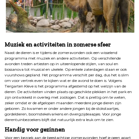
.
Muziek en activiteiten in zomerse sfeer
Naast de dieren is er tijdens de zomeravonden ook een wisselend
programma met muziek en andere activiteiten. Op verschillende
avonden treden artiesten op in uiteenlopende stijlen, van soul en
bossanova tot musical en ukelele. Op enkele zaterdagen staan er ook
vuurshows gepland. Het programma verschilt per dag, dus het is slim
om voor vertrek even te kijken wat er die avond te doen is. Volgens
Tiergarten Kleve is het programma afgestemd op het welzijn van de
dieren. De activiteiten vinden plaats op geschikte plekken in het park en
zijn ontwikkeld in overleg met zoölogen. Dat is prettig om te weten,
zeker omdat er de afgelopen maanden meerdere jonge dieren zijn
geboren. Zo kwamen er onder andere jongen bij de stokstaartjes,
gordeldieren, boomstekelvarkens en dwergzijdeaapjes. Voor jonge
dierentuinbezoekers blijft dat natuurlijk extra leuk om te zien.
Handig voor gezinnen
Voor een bezoek aan de beestachtige zomeravonden hoef je geen apart