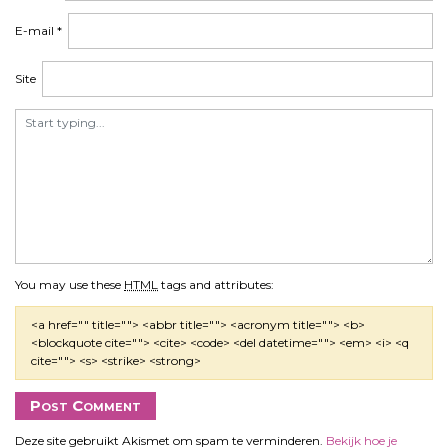
i
e
E-mail
*
Site
You may use these
HTML
tags and attributes:
<a href="" title=""> <abbr title=""> <acronym title=""> <b>
<blockquote cite=""> <cite> <code> <del datetime=""> <em> <i> <q
cite=""> <s> <strike> <strong>
Deze site gebruikt Akismet om spam te verminderen.
Bekijk hoe je