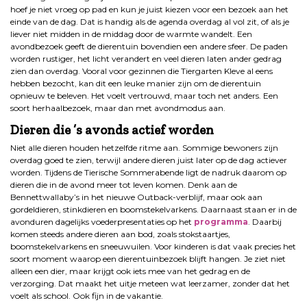
hoef je niet vroeg op pad en kun je juist kiezen voor een bezoek aan het
einde van de dag. Dat is handig als de agenda overdag al vol zit, of als je
liever niet midden in de middag door de warmte wandelt. Een
avondbezoek geeft de dierentuin bovendien een andere sfeer. De paden
worden rustiger, het licht verandert en veel dieren laten ander gedrag
zien dan overdag. Vooral voor gezinnen die Tiergarten Kleve al eens
hebben bezocht, kan dit een leuke manier zijn om de dierentuin
opnieuw te beleven. Het voelt vertrouwd, maar toch net anders. Een
soort herhaalbezoek, maar dan met avondmodus aan.
Dieren die ’s avonds actief worden
Niet alle dieren houden hetzelfde ritme aan. Sommige bewoners zijn
overdag goed te zien, terwijl andere dieren juist later op de dag actiever
worden. Tijdens de Tierische Sommerabende ligt de nadruk daarom op
dieren die in de avond meer tot leven komen. Denk aan de
Bennettwallaby’s in het nieuwe Outback-verblijf, maar ook aan
gordeldieren, stinkdieren en boomstekelvarkens. Daarnaast staan er in de
avonduren dagelijks voederpresentaties op het
programma
. Daarbij
komen steeds andere dieren aan bod, zoals stokstaartjes,
boomstekelvarkens en sneeuwuilen. Voor kinderen is dat vaak precies het
soort moment waarop een dierentuinbezoek blijft hangen. Je ziet niet
alleen een dier, maar krijgt ook iets mee van het gedrag en de
verzorging. Dat maakt het uitje meteen wat leerzamer, zonder dat het
voelt als school. Ook fijn in de vakantie.