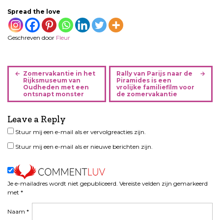
Spread the love
Geschreven door
Fleur
B
Zomervakantie in het
Rally van Parijs naar de
e
Rijksmuseum van
Piramides is een
Oudheden met een
vrolijke familiefilm voor
r
ontsnapt monster
de zomervakantie
i
c
Leave a Reply
h
Stuur mij een e-mail als er vervolgreacties zijn.
t
n
Stuur mij een e-mail als er nieuwe berichten zijn.
a
v
i
Je e-mailadres wordt niet gepubliceerd.
Vereiste velden zijn gemarkeerd
g
met
*
a
t
Naam
*