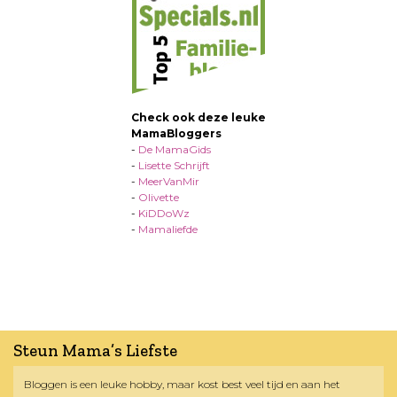
Check ook deze leuke
MamaBloggers
-
De MamaGids
-
Lisette Schrijft
-
MeerVanMir
-
Olivette
-
KiDDoWz
-
Mamaliefde
Steun Mama’s Liefste
Bloggen is een leuke hobby, maar kost best veel tijd en aan het