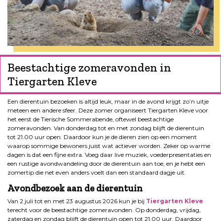
Beestachtige zomeravonden in
Tiergarten Kleve
Een dierentuin bezoeken is altijd leuk, maar in de avond krijgt zo’n uitje
meteen een andere sfeer. Deze zomer organiseert Tiergarten Kleve voor
het eerst de Tierische Sommerabende, oftewel beestachtige
zomeravonden. Van donderdag tot en met zondag blijft de dierentuin
tot 21.00 uur open. Daardoor kun je de dieren zien op een moment
waarop sommige bewoners juist wat actiever worden. Zeker op warme
dagen is dat een fijne extra. Voeg daar live muziek, voederpresentaties en
een rustige avondwandeling door de dierentuin aan toe, en je hebt een
zomertip die net even anders voelt dan een standaard dagje uit.
Avondbezoek aan de dierentuin
Van 2 juli tot en met 23 augustus 2026 kun je bij
Tiergarten Kleve
terecht voor de beestachtige zomeravonden. Op donderdag, vrijdag,
zaterdag en zondag blijft de dierentuin open tot 21.00 uur. Daardoor