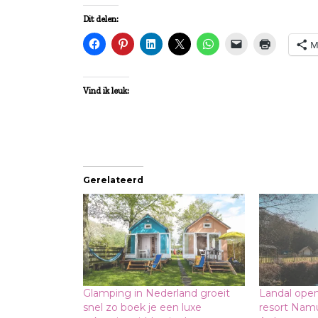
Dit delen:
M
Vind ik leuk:
Gerelateerd
Glamping in Nederland groeit
Landal open
snel zo boek je een luxe
resort Namu