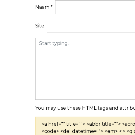
n
Naam
*
a
v
Site
i
g
a
t
i
e
You may use these
HTML
tags and attribu
<a href="" title=""> <abbr title=""> <ac
<code> <del datetime=""> <em> <i> <q c