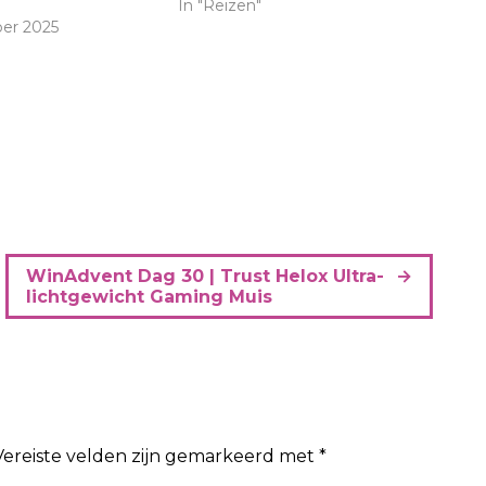
In "Reizen"
er 2025
WinAdvent Dag 30 | Trust Helox Ultra-
lichtgewicht Gaming Muis
Vereiste velden zijn gemarkeerd met
*