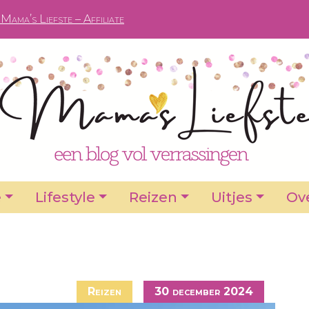
Mama’s Liefste – Affiliate
e
Lifestyle
Reizen
Uitjes
Ove
Reizen
30 december 2024