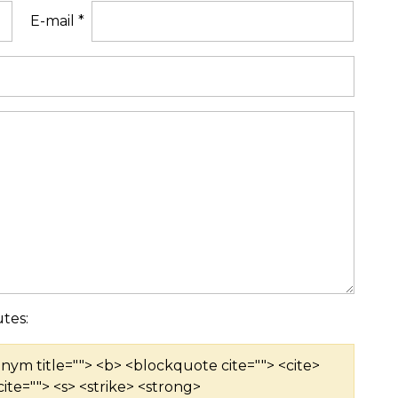
E-mail
*
tes:
ronym title=""> <b> <blockquote cite=""> <cite>
ite=""> <s> <strike> <strong>