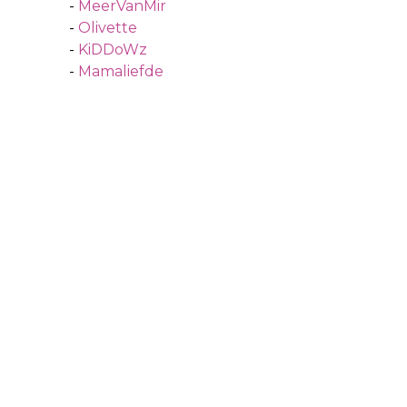
-
MeerVanMir
-
Olivette
-
KiDDoWz
-
Mamaliefde