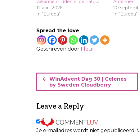
vakantie midden in de natuur
Ardennen
12 april 2026
20 septemb
In "Europa"
In "Europa"
Spread the love
Geschreven door
Fleur
B
WinAdvent Dag 30 | Celenes
e
by Sweden Cloudberry
r
i
Leave a Reply
c
h
Je e-mailadres wordt niet gepubliceerd.
t