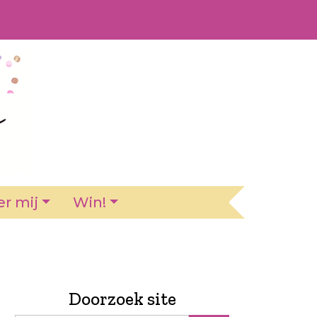
r mij
Win!
Doorzoek site