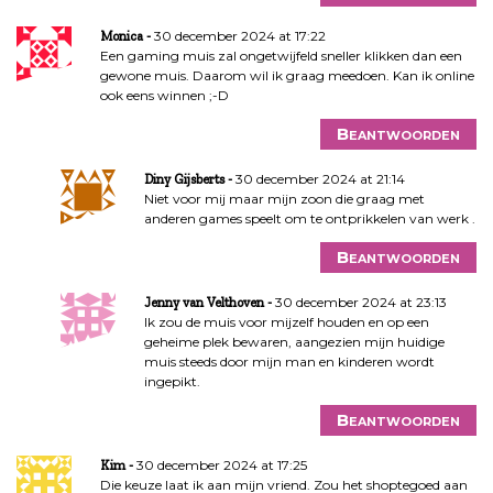
30 december 2024 at 17:22
Monica
Een gaming muis zal ongetwijfeld sneller klikken dan een
gewone muis. Daarom wil ik graag meedoen. Kan ik online
ook eens winnen ;-D
Beantwoorden
30 december 2024 at 21:14
Diny Gijsberts
Niet voor mij maar mijn zoon die graag met
anderen games speelt om te ontprikkelen van werk .
Beantwoorden
30 december 2024 at 23:13
Jenny van Velthoven
Ik zou de muis voor mijzelf houden en op een
geheime plek bewaren, aangezien mijn huidige
muis steeds door mijn man en kinderen wordt
ingepikt.
Beantwoorden
30 december 2024 at 17:25
Kim
Die keuze laat ik aan mijn vriend. Zou het shoptegoed aan