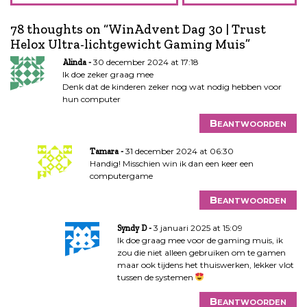
r
i
78 thoughts on “
WinAdvent Dag 30 | Trust
c
Helox Ultra-lichtgewicht Gaming Muis
”
h
t
30 december 2024 at 17:18
Alinda
n
Ik doe zeker graag mee
Denk dat de kinderen zeker nog wat nodig hebben voor
a
hun computer
v
i
Beantwoorden
g
a
31 december 2024 at 06:30
Tamara
Handig! Misschien win ik dan een keer een
t
computergame
i
e
Beantwoorden
3 januari 2025 at 15:09
Syndy D
Ik doe graag mee voor de gaming muis, ik
zou die niet alleen gebruiken om te gamen
maar ook tijdens het thuiswerken, lekker vlot
tussen de systemen
Beantwoorden