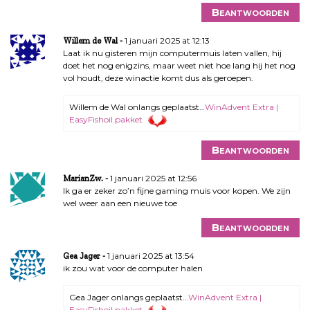
Beantwoorden
1 januari 2025 at 12:13
Willem de Wal
Laat ik nu gisteren mijn computermuis laten vallen, hij
doet het nog enigzins, maar weet niet hoe lang hij het nog
vol houdt, deze winactie komt dus als geroepen.
Willem de Wal onlangs geplaatst…
WinAdvent Extra |
EasyFishoil pakket
Beantwoorden
1 januari 2025 at 12:56
MarianZw.
Ik ga er zeker zo’n fijne gaming muis voor kopen. We zijn
wel weer aan een nieuwe toe
Beantwoorden
1 januari 2025 at 13:54
Gea Jager
ik zou wat voor de computer halen
Gea Jager onlangs geplaatst…
WinAdvent Extra |
EasyFishoil pakket