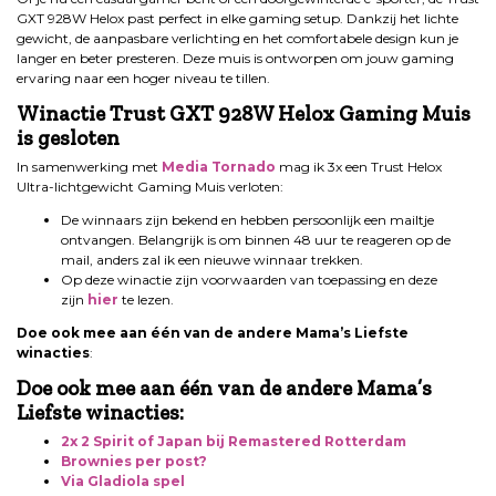
GXT 928W Helox past perfect in elke gaming setup. Dankzij het lichte
gewicht, de aanpasbare verlichting en het comfortabele design kun je
langer en beter presteren. Deze muis is ontworpen om jouw gaming
ervaring naar een hoger niveau te tillen.
Winactie Trust GXT 928W Helox Gaming Muis
is gesloten
In samenwerking met
Media Tornado
mag ik 3x een Trust Helox
Ultra-lichtgewicht Gaming Muis verloten:
De winnaars zijn bekend en hebben persoonlijk een mailtje
ontvangen. Belangrijk is om binnen 48 uur te reageren op de
mail, anders zal ik een nieuwe winnaar trekken.
Op deze winactie zijn voorwaarden van toepassing en deze
zijn
hier
te lezen.
Doe ook mee aan één van de andere Mama’s Liefste
winacties
:
Doe ook mee aan één van de andere Mama’s
Liefste winacties:
2x 2 Spirit of Japan bij Remastered Rotterdam
Brownies per post?
Via Gladiola spel