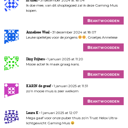
31 december 2024 at 18:04
m chen
Ik doe mee, van dit shoptegoed zal ik deze Gaming Muis
kopen.
Beantwoorden
31 december 2024 at 18:07
Anneliese Waal
Leuke spelletjes voor de jongens
, Groetjes Anneliese
Beantwoorden
1 januari 2025 at 11:20
Diny Frijters
Mooie actie! Ik maak graag kans.
Beantwoorden
1 januari 2025 at 11:31
KARIN de graaf
zo’n mooie muis is zeer welkom
Beantwoorden
1 januari 2025 at 12:07
Laura K
Mega gaaf voor onze puber thuis zo’n Trust Helox Ultra-
lichtgewicht Gaming Muis