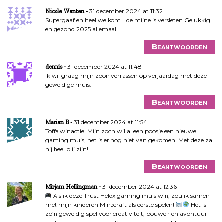
31 december 2024 at 11:32
Nicole Wanten
Supergaaf en heel welkom….de mijne is versleten Gelukkig
en gezond 2025 allemaal
Beantwoorden
31 december 2024 at 11:48
dennis
Ik wil graag mijn zoon verrassen op verjaardag met deze
geweldige muis.
Beantwoorden
31 december 2024 at 11:54
Marian B
Toffe winactie! Mijn zoon wil al een poosje een nieuwe
gaming muis, het is er nog niet van gekomen. Met deze zal
hij heel blij zijn!
Beantwoorden
31 december 2024 at 12:36
Mirjam Hellingman
Als ik deze Trust Helox gaming muis win, zou ik samen
met mijn kinderen Minecraft als eerste spelen!
Het is
zo’n geweldig spel voor creativiteit, bouwen en avontuur –