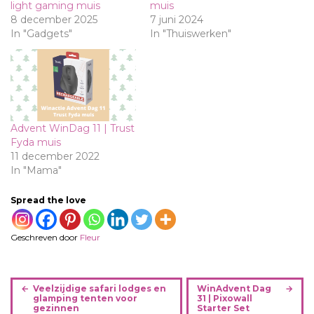
light gaming muis
muis
8 december 2025
7 juni 2024
In "Gadgets"
In "Thuiswerken"
Advent WinDag 11 | Trust
Fyda muis
11 december 2022
In "Mama"
Spread the love
Geschreven door
Fleur
B
Veelzijdige safari lodges en
WinAdvent Dag
e
glamping tenten voor
31 | Pixowall
gezinnen
Starter Set