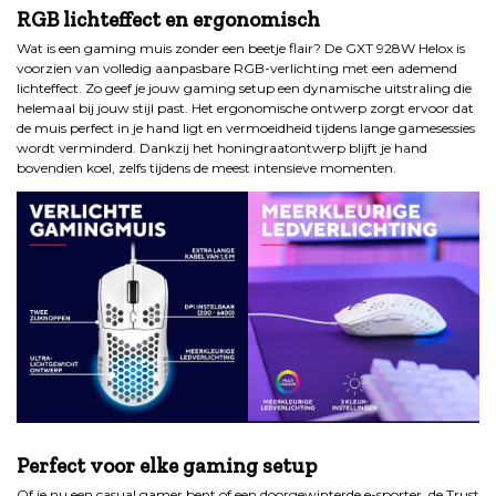
RGB lichteffect en ergonomisch
Wat is een gaming muis zonder een beetje flair? De GXT 928W Helox is
voorzien van volledig aanpasbare RGB-verlichting met een ademend
lichteffect. Zo geef je jouw gaming setup een dynamische uitstraling die
helemaal bij jouw stijl past. Het ergonomische ontwerp zorgt ervoor dat
de muis perfect in je hand ligt en vermoeidheid tijdens lange gamesessies
wordt verminderd. Dankzij het honingraatontwerp blijft je hand
bovendien koel, zelfs tijdens de meest intensieve momenten.
.
Perfect voor elke gaming setup
Of je nu een casual gamer bent of een doorgewinterde e-sporter, de Trust