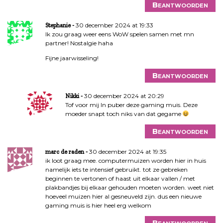
Beantwoorden
30 december 2024 at 19:33
Stephanie
Ik zou graag weer eens WoW spelen samen met mn
partner! Nostalgie haha
Fijne jaarwisseling!
Beantwoorden
30 december 2024 at 20:29
Nikki
Tof voor mij ln puber deze gaming muis. Deze
moeder snapt toch niks van dat gegame
Beantwoorden
30 december 2024 at 19:35
marc de raden
ik loot graag mee. computermuizen worden hier in huis
namelijk iets te intensief gebruikt. tot ze gebreken
beginnen te vertonen of haast uit elkaar vallen / met
plakbandjes bij elkaar gehouden moeten worden. weet niet
hoeveel muizen hier al gesneuveld zijn. dus een nieuwe
gaming muis is hier heel erg welkom
Beantwoorden