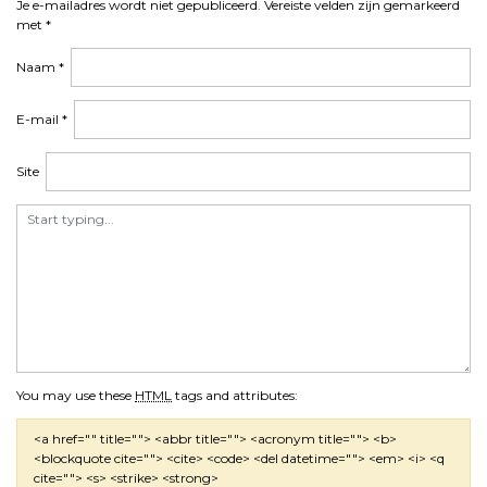
Je e-mailadres wordt niet gepubliceerd.
Vereiste velden zijn gemarkeerd
met
*
Naam
*
E-mail
*
Site
You may use these
HTML
tags and attributes:
<a href="" title=""> <abbr title=""> <acronym title=""> <b>
<blockquote cite=""> <cite> <code> <del datetime=""> <em> <i> <q
cite=""> <s> <strike> <strong>