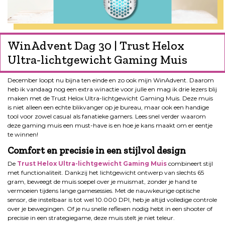
WinAdvent Dag 30 | Trust Helox
Ultra-lichtgewicht Gaming Muis
December loopt nu bijna ten einde en zo ook mijn WinAdvent. Daarom
heb ik vandaag nog een extra winactie voor julle en mag ik drie lezers blij
maken met de Trust Helox Ultra-lichtgewicht Gaming Muis. Deze muis
is niet alleen een echte blikvanger op je bureau, maar ook een handige
tool voor zowel casual als fanatieke gamers. Lees snel verder waarom
deze gaming muis een must-have is en hoe je kans maakt om er eentje
te winnen!
Comfort en precisie in een stijlvol design
De
Trust Helox Ultra-lichtgewicht Gaming Muis
combineert stijl
met functionaliteit. Dankzij het lichtgewicht ontwerp van slechts 65
gram, beweegt de muis soepel over je muismat, zonder je hand te
vermoeien tijdens lange gamesessies. Met de nauwkeurige optische
sensor, die instelbaar is tot wel 10.000 DPI, heb je altijd volledige controle
over je bewegingen. Of je nu snelle reflexen nodig hebt in een shooter of
precisie in een strategiegame, deze muis stelt je niet teleur.