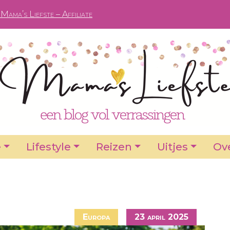
Mama’s Liefste – Affiliate
e
Lifestyle
Reizen
Uitjes
Ove
Europa
23 april 2025