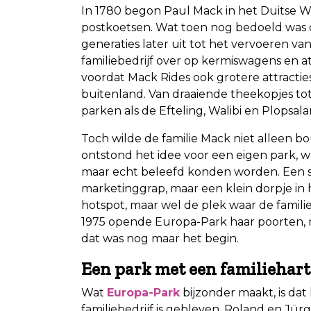
In 1780 begon Paul Mack in het Duitse 
postkoetsen. Wat toen nog bedoeld was 
generaties later uit tot het vervoeren v
familiebedrijf over op kermiswagens en a
voordat Mack Rides ook grotere attracti
buitenland. Van draaiende theekopjes tot
parken als de Efteling, Walibi en Plopsala
Toch wilde de familie Mack niet alleen b
ontstond het idee voor een eigen park, 
maar echt beleefd konden worden. Een s
marketinggrap, maar een klein dorpje in 
hotspot, maar wel de plek waar de familie
1975 opende Europa-Park haar poorten, me
dat was nog maar het begin.
Een park met een familiehart
Wat
Europa-Park
bijzonder maakt, is da
familiebedrijf is gebleven. Roland en Jür