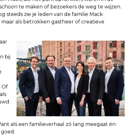
s schoon te maken of bezoekers de weg te wijzen.
g steeds zie je leden van de familie Mack
, maar als betrokken gastheer of creatieve
aar
n bij
e
. Of
als
ouwd.
. Want als een familieverhaal zó lang meegaat én
s goed.