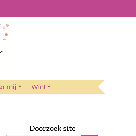
r mij
Win!
Doorzoek site