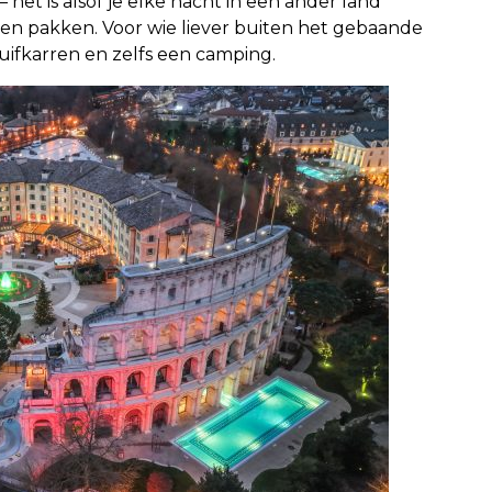
et is alsof je elke nacht in een ander land
ven pakken. Voor wie liever buiten het gebaande
 huifkarren en zelfs een camping.