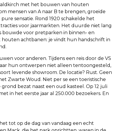
Waldkirch met het bouwen van houten
om mensen van A naar B te brengen, groeide
an pure sensatie. Rond 1920 schakelde het
ttracties voor jaarmarkten. Het duurde niet lang
es bouwde voor pretparken in binnen- en
 houten achtbanen: je vindt hun handschrift in
nd.
ouwen voor anderen. Tijdens een reis door de VS
waar hun ontwerpen niet alleen tentoongesteld,
oort levende showroom. De locatie? Rust. Geen
het Zwarte Woud. Niet per se een toeristische
 grond bezat naast een oud kasteel. Op 12 juli
t in het eerste jaar al 250.000 bezoekers. En
t het tot op de dag van vandaag een echt
gen Mack, die het park oprichtten, waren in de