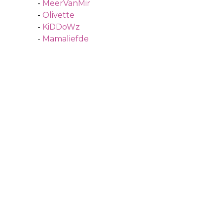
-
MeerVanMir
-
Olivette
-
KiDDoWz
-
Mamaliefde