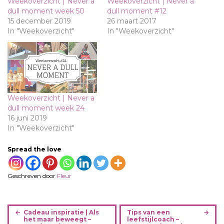
Weekoverzicht | Never a
Weekoverzicht | Never a
dull moment week 50
dull moment #12
15 december 2019
26 maart 2017
In "Weekoverzicht"
In "Weekoverzicht"
Weekoverzicht | Never a
dull moment week 24
16 juni 2019
In "Weekoverzicht"
Spread the love
Geschreven door
Fleur
B
Cadeau inspiratie | Als
Tips van een
e
het maar beweegt –
leefstijlcoach –