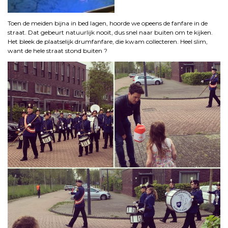
Toen de meiden bijna in bed lagen, hoorde we opeens de fanfare in de
straat. Dat gebeurt natuurlijk nooit, dus snel naar buiten om te kijken.
Het bleek de plaatselijk drumfanfare, die kwam collecteren. Heel slim,
want de hele straat stond buiten ?