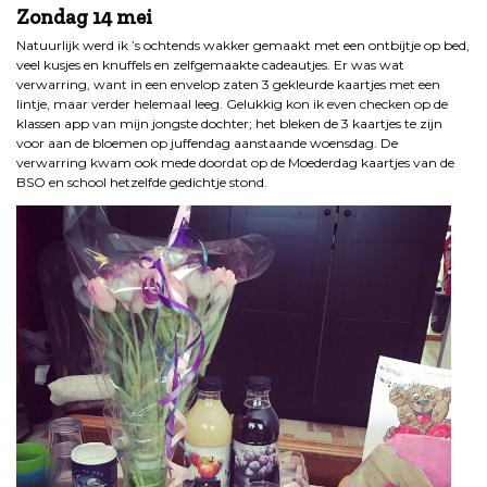
Zondag 14 mei
Natuurlijk werd ik ’s ochtends wakker gemaakt met een ontbijtje op bed,
veel kusjes en knuffels en zelfgemaakte cadeautjes. Er was wat
verwarring, want in een envelop zaten 3 gekleurde kaartjes met een
lintje, maar verder helemaal leeg. Gelukkig kon ik even checken op de
klassen app van mijn jongste dochter; het bleken de 3 kaartjes te zijn
voor aan de bloemen op juffendag aanstaande woensdag. De
verwarring kwam ook mede doordat op de Moederdag kaartjes van de
BSO en school hetzelfde gedichtje stond.