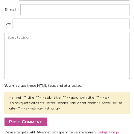
E-mail
*
Site
You may use these
HTML
tags and attributes:
<a href="" title=""> <abbr title=""> <acronym title=""> <b>
<blockquote cite=""> <cite> <code> <del datetime=""> <em> <i> <q
cite=""> <s> <strike> <strong>
Deze site gebruikt Akismet om spam te verminderen.
Bekijk hoe je