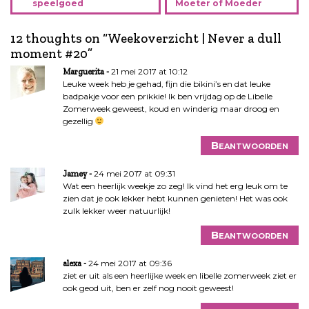
speelgoed
Moeter of Moeder
r
i
12 thoughts on “
Weekoverzicht | Never a dull
c
moment #20
”
h
t
21 mei 2017 at 10:12
Marguerita
n
Leuke week heb je gehad, fijn die bikini’s en dat leuke
badpakje voor een prikkie! Ik ben vrijdag op de Libelle
a
Zomerweek geweest, koud en winderig maar droog en
v
gezellig
i
g
Beantwoorden
a
24 mei 2017 at 09:31
t
Jamey
Wat een heerlijk weekje zo zeg! Ik vind het erg leuk om te
i
zien dat je ook lekker hebt kunnen genieten! Het was ook
e
zulk lekker weer natuurlijk!
Beantwoorden
24 mei 2017 at 09:36
alexa
ziet er uit als een heerlijke week en libelle zomerweek ziet er
ook geod uit, ben er zelf nog nooit geweest!