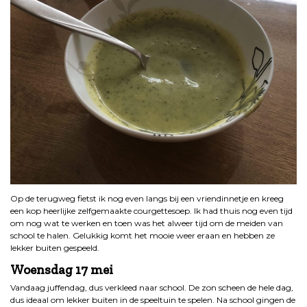
Op de terugweg fietst ik nog even langs bij een vriendinnetje en kreeg
een kop heerlijke zelfgemaakte courgettesoep. Ik had thuis nog even tijd
om nog wat te werken en toen was het alweer tijd om de meiden van
school te halen. Gelukkig komt het mooie weer eraan en hebben ze
lekker buiten gespeeld.
Woensdag 17 mei
Vandaag juffendag, dus verkleed naar school. De zon scheen de hele dag,
dus ideaal om lekker buiten in de speeltuin te spelen. Na school gingen de