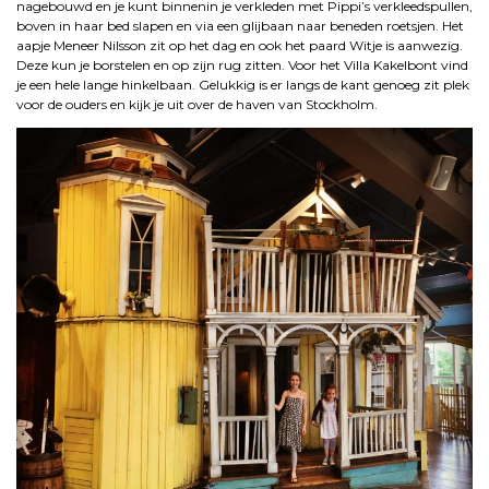
nagebouwd en je kunt binnenin je verkleden met Pippi’s verkleedspullen,
boven in haar bed slapen en via een glijbaan naar beneden roetsjen. Het
aapje Meneer Nilsson zit op het dag en ook het paard Witje is aanwezig.
Deze kun je borstelen en op zijn rug zitten. Voor het Villa Kakelbont vind
je een hele lange hinkelbaan. Gelukkig is er langs de kant genoeg zit plek
voor de ouders en kijk je uit over de haven van Stockholm.