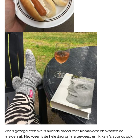
Zoals gezegd eten we ’s avonds brood met knakworst en wassen de
meiden af. Het weer is de hele dag prima geweest en ik kan ’s avonds ook