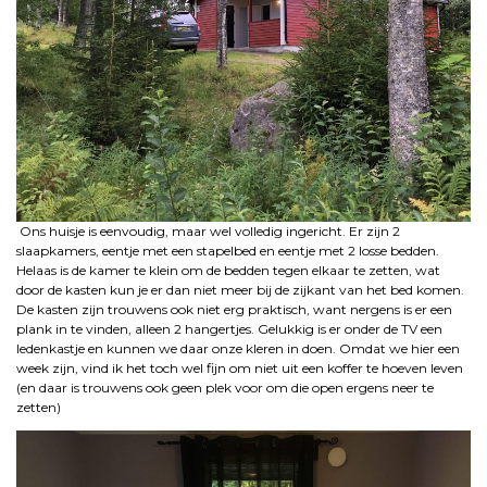
Ons huisje is eenvoudig, maar wel volledig ingericht. Er zijn 2
slaapkamers, eentje met een stapelbed en eentje met 2 losse bedden.
Helaas is de kamer te klein om de bedden tegen elkaar te zetten, wat
door de kasten kun je er dan niet meer bij de zijkant van het bed komen.
De kasten zijn trouwens ook niet erg praktisch, want nergens is er een
plank in te vinden, alleen 2 hangertjes. Gelukkig is er onder de TV een
ledenkastje en kunnen we daar onze kleren in doen. Omdat we hier een
week zijn, vind ik het toch wel fijn om niet uit een koffer te hoeven leven
(en daar is trouwens ook geen plek voor om die open ergens neer te
zetten)