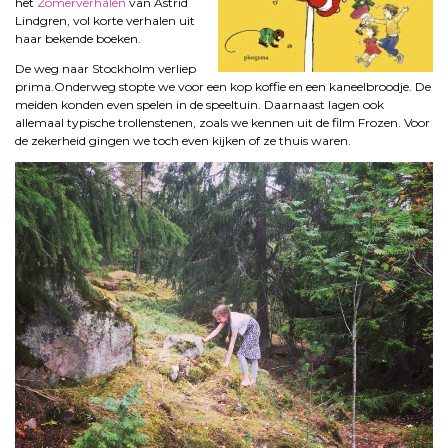
het
Zomerverhalen
van Astrid
Lindgren, vol korte verhalen uit
haar bekende boeken.
De weg naar Stockholm verliep
prima.
Onderweg stopte we voor een kop koffie en een kaneelbroodje. De
meiden konden even spelen in de speeltuin. Daarnaast lagen ook
allemaal typische trollenstenen, zoals we kennen uit de film Frozen. Voor
de zekerheid gingen we toch even kijken of ze thuis waren.