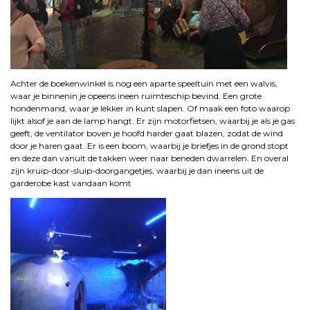
Achter de boekenwinkel is nog een aparte speeltuin met een walvis,
waar je binnenin je opeens ineen ruimteschip bevind. Een grote
hondenmand, waar je lekker in kunt slapen. Of maak een foto waarop
lijkt alsof je aan de lamp hangt. Er zijn motorfietsen, waarbij je als je gas
geeft, de ventilator boven je hoofd harder gaat blazen, zodat de wind
door je haren gaat. Er is een boom, waarbij je briefjes in de grond stopt
en deze dan vanuit de takken weer naar beneden dwarrelen. En overal
zijn kruip-door-sluip-doorgangetjes, waarbij je dan ineens uit de
garderobe kast vandaan komt