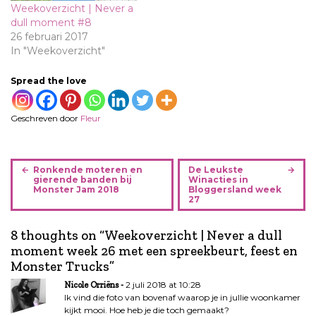
Weekoverzicht | Never a
dull moment #8
26 februari 2017
In "Weekoverzicht"
Spread the love
Geschreven door
Fleur
B
Ronkende moteren en
De Leukste
e
gierende banden bij
Winacties in
Monster Jam 2018
Bloggersland week
r
27
i
c
8 thoughts on “
Weekoverzicht | Never a dull
h
moment week 26 met een spreekbeurt, feest en
t
Monster Trucks
”
n
2 juli 2018 at 10:28
Nicole Orriëns
a
Ik vind die foto van bovenaf waarop je in jullie woonkamer
v
kijkt mooi. Hoe heb je die toch gemaakt?