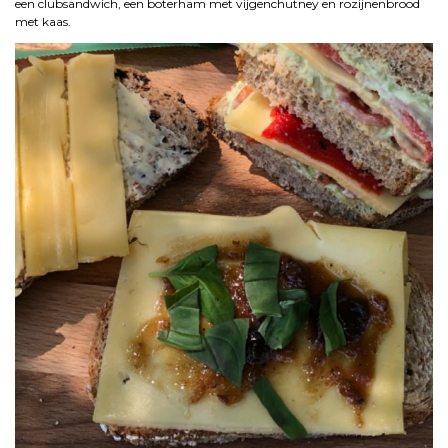
een clubsandwich, een boterham met vijgenchutney en rozijnenbrood
met kaas.