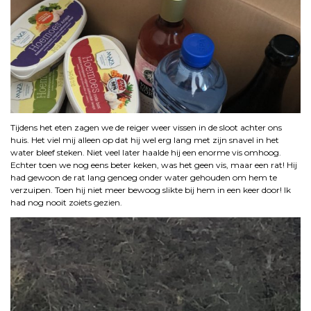
Tijdens het eten zagen we de reiger weer vissen in de sloot achter ons
huis. Het viel mij alleen op dat hij wel erg lang met zijn snavel in het
water bleef steken. Niet veel later haalde hij een enorme vis omhoog.
Echter toen we nog eens beter keken, was het geen vis, maar een rat! Hij
had gewoon de rat lang genoeg onder water gehouden om hem te
verzuipen. Toen hij niet meer bewoog slikte bij hem in een keer door! Ik
had nog nooit zoiets gezien.