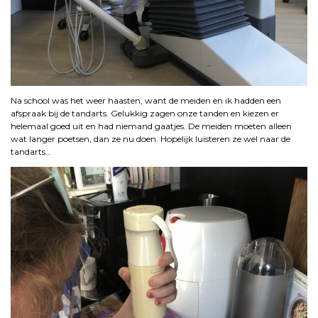
Na school was het weer haasten, want de meiden en ik hadden een
afspraak bij de tandarts. Gelukkig zagen onze tanden en kiezen er
helemaal goed uit en had niemand gaatjes. De meiden moeten alleen
wat langer poetsen, dan ze nu doen. Hopelijk luisteren ze wel naar de
tandarts…