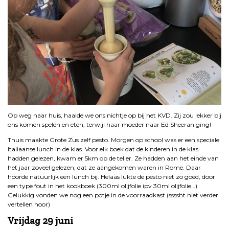
Op weg naar huis, haalde we ons nichtje op bij het KVD. Zij zou lekker bij
ons komen spelen en eten, terwijl haar moeder naar Ed Sheeran ging!
Thuis maakte Grote Zus zelf pesto. Morgen op school was er een speciale
Italiaanse lunch in de klas. Voor elk boek dat de kinderen in de klas
hadden gelezen, kwam er 5km op de teller. Ze hadden aan het einde van
het jaar zoveel gelezen, dat ze aangekomen waren in Rome. Daar
hoorde natuurlijk een lunch bij. Helaas lukte de pesto niet zo goed, door
een type fout in het kookboek (300ml olijfolie ipv 30ml olijfolie…)
Gelukkig vonden we nog een potje in de voorraadkast (ssssht niet verder
vertellen hoor)
Vrijdag 29
juni