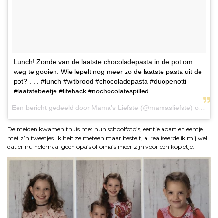
Lunch! Zonde van de laatste chocoladepasta in de pot om
weg te gooien. Wie lepelt nog meer zo de laatste pasta uit de
pot? . . . #lunch #witbrood #chocoladepasta #duopenotti
#laatstebeetje #lifehack #nochocolatespilled
Een bericht gedeeld door
Mama’s Liefste
(@mamasliefste) op
26 
De meiden kwamen thuis met hun schoolfoto’s, eentje apart en eentje
met z’n tweetjes. Ik heb ze meteen maar bestelt, al realiseerde ik mij wel
dat er nu helemaal geen opa’s of oma’s meer zijn voor een kopietje.