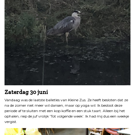
Zaterdag 30 juni
Vandaag was de laatste balletles van Kleine Zus. Ze heeft besloten dat ze
na de zomer niet meer wil dansen, maar op yoga wil. Ik besloot deze
periode af te sluiten met een kop koffie en een stuk taart. Alleen bij het
ophalen, riep de juf vrolijk ‘Tot volgende week’. Ik had mij dus een weekje
vergist.