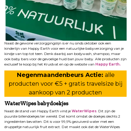
Naast de gewone verzorggingslijn is er nu sinds oktober ook een
kinderlijn van Happy Earth voor een natuurlijke babyverzorging van je
kindje van top tot teen. Denk daarbij aan bodywash, shampoo, maar
ook baby bars voor de gevoelige huid ban jouw baby. Alle producten zijn
exclusief te koop bij het Kruidvat en op de website van
Happy Earth.
Negenmaandenbeurs Actie:
alle
producten voor €5 + gratis travelsize bij
aankoop van 2 producten
WaterWipes babydoekjes
Naast de stand van Happy Earth vind je
WaterWipes
. Dit zijn de
puurste billendoekjes ter wereld. Dat komt omdat de doekjes slechts 2
ingrediënten bevatten. Dit is voor 99,9% gezuiverd water met een
druppeltje natuurlijk fruit extract. Dat maakt ook dat de WaterWipes