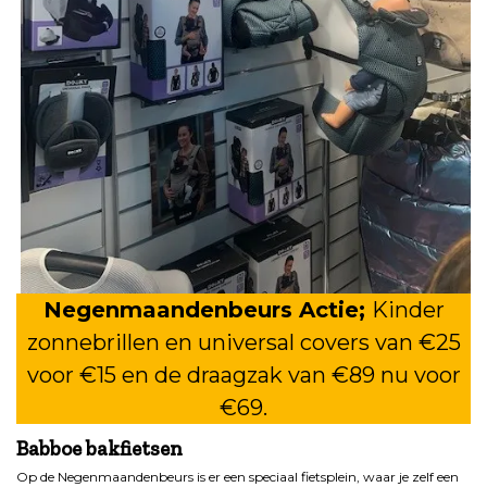
Negenmaandenbeurs Actie;
Kinder
zonnebrillen en universal covers van €25
voor €15 en de draagzak van €89 nu voor
€69.
Babboe bakfietsen
Op de Negenmaandenbeurs is er een speciaal fietsplein, waar je zelf een