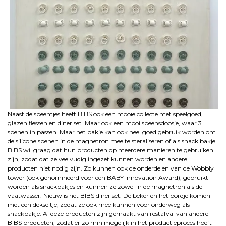
Naast de speentjes heeft BIBS ook een mooie collecte met speelgoed,
glazen flessen en diner set. Maar ook een mooi speensdoosje, waar 3
spenen in passen. Maar het bakje kan ook heel goed gebruik worden om
de silicone spenen in de magnetron mee te steraliseren of als snack bakje.
BIBS wil graag dat hun producten op meerdere manieren te gebruiken
zijn, zodat dat ze veelvudig ingezet kunnen worden en andere
producten niet nodig zijn. Zo kunnen ook de onderdelen van de Wobbly
tower (ook genomineerd voor een BABY Innovation Award), gebruikt
worden als snackbakjes en kunnen ze zowel in de magnetron als de
vaatwasser. Nieuw is het BIBS diner set. De beker en het bordje komen
met een dekseltje, zodat ze ook mee kunnen voor onderweg als
snackbakje. Al deze producten zijn gemaakt van restafval van andere
BIBS producten, zodat er zo min mogelijk in het productieproces hoeft