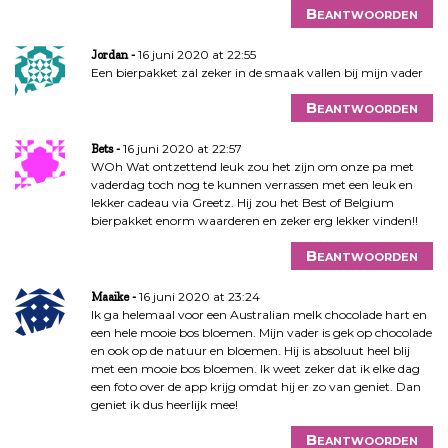
Beantwoorden
16 juni 2020 at 22:55
Jordan
Een bierpakket zal zeker in de smaak vallen bij mijn vader
Beantwoorden
16 juni 2020 at 22:57
Bets
WOh Wat ontzettend leuk zou het zijn om onze pa met
vaderdag toch nog te kunnen verrassen met een leuk en
lekker cadeau via Greetz. Hij zou het Best of Belgium
bierpakket enorm waarderen en zeker erg lekker vinden!!
Beantwoorden
16 juni 2020 at 23:24
Maaike
Ik ga helemaal voor een Australian melk chocolade hart en
een hele mooie bos bloemen. Mijn vader is gek op chocolade
en ook op de natuur en bloemen. Hij is absoluut heel blij
met een mooie bos bloemen. Ik weet zeker dat ik elke dag
een foto over de app krijg omdat hij er zo van geniet. Dan
geniet ik dus heerlijk mee!
Beantwoorden