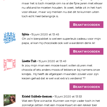
maar het is toch moeilijk om na al die fijne jaren met elkaar
nu afstand te moeten houden. Ik weet, liefde zit in het hart
voor elkaar, maar wij merken nu dat dit te kunnen uiten
toch echt heel belangrijk is.
Beantwoorden
15 juni 2020 at 13:45
Sylvia
Oh zo’n bierpakket is wel een superleuk cadeau voor mijn
papa, al kan hij chocolade ook wel waarderen denk ik!
Beantwoorden
15 juni 2020 at 13:49
Lisette Tuit
Ik zou mijn man een mooie kaart willen sturen met
chocola of iets anders moois of lekkers er bij namens onze
kindjes.. Hij heeft de afgelopen maanden zoveel voor zijn
kiezen gehad dat ie wel wat extra’s verdiend ??
Beantwoorden
15 juni 2020 at 13:53
Kristel Gubbels-daemen
Wat een fijne winactie. Kunnen we mijn vader toch in het
zonnetje zetten met een mooie Kaart en een lekker bier