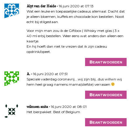
16 juni 2020 at 07:13
Alyt van der Heide
Wat een leuke en toepasselijke cadeaus allemaal. Dacht dat
je alleen bloemen, kuffels en chocolade kon bestellen. Nooit
echt bij stilgestaan.
Voor mijn man zou ik de Giftbox | Whisky met glas | 3 x
40 ml erbij bestellen. Weer eens wat anders dan alleen een
kaartje.
En hij hoeft dan niet te vrezen dat ik zijn cadeau
opdrink/opeet.
Beantwoorden
16 juni 2020 at 07:51
A.
Speciale vaderdag coronavrij….wij zijn blij…dus willwn wij
hem heel graag namens mama(sliefste) verrassen
Beantwoorden
16 juni 2020 at 08:01
wilmsen anita
Het bierpakket: Best of Belgium
Beantwoorden