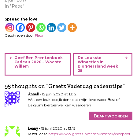
2 juni 2017
In "Papa"
Spread the love
Geschreven door
Fleur
B
Geef Een Prentenboek
De Leukste
e
Cadeau 2020 – Woeste
Winacties in
Willem
Bloggersland week
r
25
i
c
95 thoughts on “
Greetz Vaderdag cadeautips
”
h
15 juni 2020 at 13:12
AnnaB
t
Wat een leuk idee,ik denk dat mijn lieve vader Best of
n
Belgium biertjes wel kan waarderen
a
v
Beantwoorden
i
15 juni 2020 at 13:15
g
Lenny
Ik zou deze
https://www.greetz.nl/cadeaus/detail/snoeppot-
a