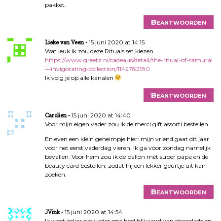
pakket.
Beantwoorden
15 juni 2020 at 14:15
Lieke van Veen
Wat leuk ik zou deze Rituals set kiezen
https://www.greetz.nl/cadeaus/detail/the-ritual-of-samurai
—invigorating-collection/1142782180
Ik volg je op alle kanalen
Beantwoorden
15 juni 2020 at 14:40
Carolien
Voor mijn eigen vader zou ik de merci gift assorti bestellen.
En even een klein geheimpje hier: mijn vriend gaat dit jaar
voor het eerst vaderdag vieren. Ik ga voor zondag namelijk
bevallen. Voor hem zou ik de ballon met super papa en de
beauty card bestellen, zodat hij een lekker geurtje uit kan
zoeken.
Beantwoorden
15 juni 2020 at 14:54
JVink
Ik weet zeker dat vader opa heel blij word van chocolade en