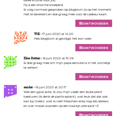
dikke knuffel voor jou”.
Hij is een enorme snoeperd.
Ik volg normaal gesproken op bloglovin (is op het moment
niet te bereiken) en doe graag mee voor de cadeau kaart.
Beantwoorden
17 juni 2020 at 14:20
Will
Heb bloglovin al gevolgd, het kon weer.
Beantwoorden
16 juni 2020 at 19:06
Elise Rutten
Ik doe graag mee om mijn papa eens extra in het zonnetje
te zetten!
Beantwoorden
16 juni 2020 at 20:17
sander
Wat een gave actie. Ik zou mijn vader een leuke plant
toesturen (ik denk de pachiraplant), wat leuk dat dat ook
kan bij Greetz, wist ik niet! Misschien erbij nog iets lekkers
en wat mooie woorden op een kaartje uiteraard <3
Beantwoorden