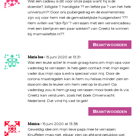
Wat een cadeau is dit voor onze paps want hij is de
stoerste?, lolligste ?, handigste ?? en liefste pa ? van het hele
universum?! Door ons pubergedrag en de examenstress
zijn wij voor hem niet de gemakkelijkste huisgenoten! ???
Hem willen we “dol-fijn”? verrassen met een verwencadeau
met een biertje en een paar sokken? van Greetz te winnen
bij mamasliefste.nl??
Beantwoorden
15 juni 2020 at 13:31
Maria bos
Wat een leuke actie! Ik maak graag kans om mijn opa voor
vaderdag te verrassen. Ik heb geen contact met mijn eigen
vader dus mijn opa is extra speciaal voor mij. Door de
corona maatregelen kan ik hem nu helaas minder zien en
daarom des te leuker om hem veel op te sturen! Op
vaderdag zou ik hem graag verrassen mooi boek die ik via
Greetz kan versturen, zoals het boek Onverwacht
Nederland. Dat vind hij vast te gek!
Beantwoorden
15 juni 2020 at 13:38
Monica
Geweldig idee om mijn lieve paps mee te verrassen.
Knuffelen mag niet, elkaar zien op afstand gelukkig wel,