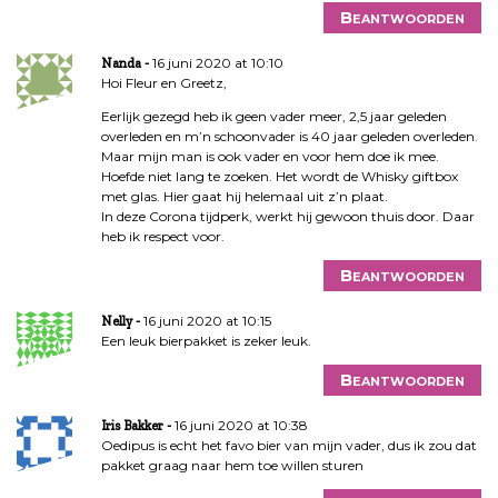
Beantwoorden
16 juni 2020 at 10:10
Nanda
Hoi Fleur en Greetz,
Eerlijk gezegd heb ik geen vader meer, 2,5 jaar geleden
overleden en m’n schoonvader is 40 jaar geleden overleden.
Maar mijn man is ook vader en voor hem doe ik mee.
Hoefde niet lang te zoeken. Het wordt de Whisky giftbox
met glas. Hier gaat hij helemaal uit z’n plaat.
In deze Corona tijdperk, werkt hij gewoon thuis door. Daar
heb ik respect voor.
Beantwoorden
16 juni 2020 at 10:15
Nelly
Een leuk bierpakket is zeker leuk.
Beantwoorden
16 juni 2020 at 10:38
Iris Bakker
Oedipus is echt het favo bier van mijn vader, dus ik zou dat
pakket graag naar hem toe willen sturen