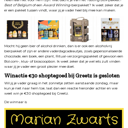
Best of Belgium
of een
Award Winning
-bierpakket? Ik weet zeker dat je
er een pakket tussen vindt, waar jij je vader heel blij mee kan maken.
Mocht hij geen bier of alcohol drinken, dan is er ook een alcoholvrij
bierpakket of zijn er andere vaderdagcadeautjes, zoals gepersonaliseerde
chocolade, een boek, een plant, Ritual-verzorgingspakket of gewoon een
Bol.com-, klus- of bioscoopbon. Ik weet zeker dat je wel iets zult vinden
waar jij je vader een groot plezier mee doet.
Winactie €30 shoptegoed bij Greetz is gesloten
Wil jij je vader graag in het zonnetje zetten aanstaande zondag, maar
kun je niet naar hem toe, laat dan een reactie hieronder achter en wie
weet win je €30 shoptegoed bij Greetz.
De winnaar is