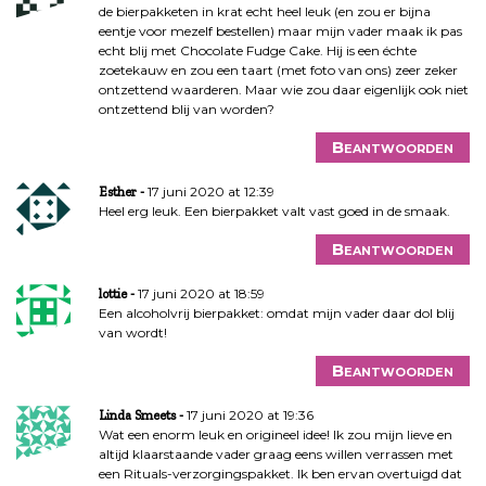
de bierpakketen in krat echt heel leuk (en zou er bijna
eentje voor mezelf bestellen) maar mijn vader maak ik pas
echt blij met Chocolate Fudge Cake. Hij is een échte
zoetekauw en zou een taart (met foto van ons) zeer zeker
ontzettend waarderen. Maar wie zou daar eigenlijk ook niet
ontzettend blij van worden?
Beantwoorden
17 juni 2020 at 12:39
Esther
Heel erg leuk. Een bierpakket valt vast goed in de smaak.
Beantwoorden
17 juni 2020 at 18:59
lottie
Een alcoholvrij bierpakket: omdat mijn vader daar dol blij
van wordt!
Beantwoorden
17 juni 2020 at 19:36
Linda Smeets
Wat een enorm leuk en origineel idee! Ik zou mijn lieve en
altijd klaarstaande vader graag eens willen verrassen met
een Rituals-verzorgingspakket. Ik ben ervan overtuigd dat