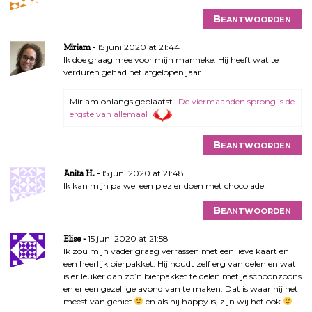
Beantwoorden
15 juni 2020 at 21:44
Miriam
Ik doe graag mee voor mijn manneke. Hij heeft wat te
verduren gehad het afgelopen jaar.
Miriam onlangs geplaatst…
De viermaanden sprong is de
ergste van allemaal
Beantwoorden
15 juni 2020 at 21:48
Anita H.
Ik kan mijn pa wel een plezier doen met chocolade!
Beantwoorden
15 juni 2020 at 21:58
Elise
Ik zou mijn vader graag verrassen met een lieve kaart en
een heerlijk bierpakket. Hij houdt zelf erg van delen en wat
is er leuker dan zo’n bierpakket te delen met je schoonzoons
en er een gezellige avond van te maken. Dat is waar hij het
meest van geniet
en als hij happy is, zijn wij het ook