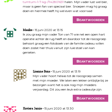
tumtum–1-7-kg-/1142801631
halen. Mijn vader lust wel bier,
t
maar is geen fan van speciaal bier. Snoepen mag hij graag
i
doen en hiermee heeft hij wel even wat voorraad
e
Beantwoorden
15 juni 2020 at 13:15
Maaike
Ik zou graag mijn vader Ton van 71 wie net een open hart
operatie achter de rug heeft en daardoor tot de risicogroep
behoort graag een fotoboek van de familie cadeau willen
doen zodat hier thuis vanuit zijn luie stoel van kan
genieten.
Beantwoorden
15 juni 2020 at 13:19
Lisanne Bons
Mijn vader hoort helaas tot de risicogroep samen
met mijn moeder. We laten een lekker ontbijtje bij ze
bezorgen want het is ook nog mijn moeders
verjaardag. Dit zou een leuk extra cadeautje zijn.
Beantwoorden
15 juni 2020 at 13:30
Xaviera Jamie