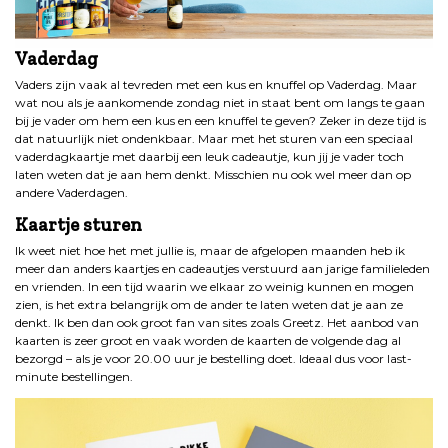
Vaderdag
Vaders zijn vaak al tevreden met een kus en knuffel op Vaderdag. Maar
wat nou als je aankomende zondag niet in staat bent om langs te gaan
bij je vader om hem een kus en een knuffel te geven? Zeker in deze tijd is
dat natuurlijk niet ondenkbaar. Maar met het sturen van een speciaal
vaderdagkaartje met daarbij een leuk cadeautje, kun jij je vader toch
laten weten dat je aan hem denkt. Misschien nu ook wel meer dan op
andere Vaderdagen.
Kaartje sturen
Ik weet niet hoe het met jullie is, maar de afgelopen maanden heb ik
meer dan anders kaartjes en cadeautjes verstuurd aan jarige familieleden
en vrienden. In een tijd waarin we elkaar zo weinig kunnen en mogen
zien, is het extra belangrijk om de ander te laten weten dat je aan ze
denkt. Ik ben dan ook groot fan van sites zoals Greetz. Het aanbod van
kaarten is zeer groot en vaak worden de kaarten de volgende dag al
bezorgd – als je voor 20.00 uur je bestelling doet. Ideaal dus voor last-
minute bestellingen.