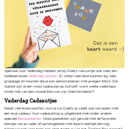
Speciaal voor Vaderdag hebben ze bij Greetz natuurlijk ook weer een
heleboel leuke
Vaderdag kaarten
. Er zitten veel lieve kaarten bij, heel
grappige, en kaarten die je kan personaliseren met je eigen foto’s. Die
laatste zijn al een mooi cadeautje op zichzelf, want welke vader/opa
smelt niet van een mooie foto van zijn (klein)kinderen?
Vaderdag Cadeautjes
Naast vele leuke kaarten, kun je via Greetz je vader ook verrassen met
een leuk cadeau. Hun cadeaushop is uitgebreid met onder andere
speciale
Bierpakketten
. Deze pakketten zijn gevuld met de favoriete
biertjes van je vader of samengesteld met daarin biertjes die nog
helemaal niet voor hem zijn. Wat dacht je van het
Tasting Box
-pakket?