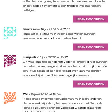
willen hem zo graag laten weten dat we van hem houden
en dat is op dit moment alleen mogelijk via kaartjes en
belletjes…
Beantwoorden
16 juni 2020 at 17:35
tamara roos
leuke actie!. Ik zou mijn vader zeker weten kunnen
verrassen met een bol.com cadeaukaart!.
Beantwoorden
16 juni 2020 at 18:27
marijksels
Oh wat leuk zeg! Ik heb mn vader al lange tijd niet kunnen
bezoeken, maar vergeten doen we hem natuurlijk niet. Met
een Rituals pakket kan ie elke dag even aan me denken
wanneer hij zichzelf hiermee dagelijks verwend.
Beantwoorden
16 juni 2020 at 19:04
Will
Ik doe graag mee voor de vader van mijn kleinkinderen.
Het zou leuk zijn als zij hem een snoeppot met Salmiak
Rondo’s zouden geven op Vaderdag waarop staat “een