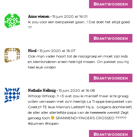
Beantwoorden
15 juni 2020 at 16:01
Anna wienen
Ik zou voor een bierpakket gaan…! Dat doet het altijd goed
??
Beantwoorden
15 juni 2020 at 16:07
Nicol
Ook mijn vader hoort tot de risicogroep en moet zijn kids
en kleinkinderen al een hele tijd missen. On pakket zou hij
heel leuk vinden
Beantwoorden
15 juni 2020 at 16:08
Nathalie Hellmig
Whoop Whoop..!! <3 wat zou ik manlief maar al te graag
willen verrassen met zo'n heerlijk La Trappe bierpakket van
Greetz!! TE leuk Mama's Liefste!!! Hij is.. (volgens dochterlief)
de aller aller allerliefste papa van de heeeeeele wereld! Zegt
genoeg toch
SPANNEND! FINGERS CROSSED ??????
#duimen #hopen
Beantwoorden