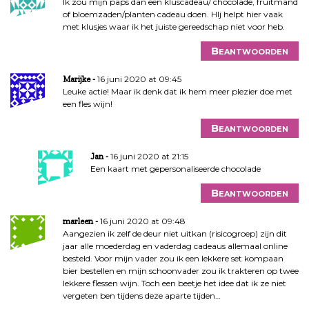
Ik zou mijn paps dan een kluscadeau/ chocolade, fruitmand
of bloemzaden/planten cadeau doen. HIj helpt hier vaak
met klusjes waar ik het juiste gereedschap niet voor heb.
Beantwoorden
16 juni 2020 at 09:45
Marijke
Leuke actie! Maar ik denk dat ik hem meer plezier doe met
een fles wijn!
Beantwoorden
16 juni 2020 at 21:15
Jan
Een kaart met gepersonaliseerde chocolade
Beantwoorden
16 juni 2020 at 09:48
marleen
Aangezien ik zelf de deur niet uitkan (risicogroep) zijn dit
jaar alle moederdag en vaderdag cadeaus allemaal online
besteld. Voor mijn vader zou ik een lekkere set kompaan
bier bestellen en mijn schoonvader zou ik trakteren op twee
lekkere flessen wijn. Toch een beetje het idee dat ik ze niet
vergeten ben tijdens deze aparte tijden…