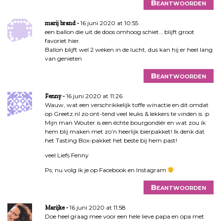
Beantwoorden
16 juni 2020 at 10:55
marij brand
een ballon die uit de doos omhoog schiet… blijft groot
favoriet hier.
Ballon blijft wel 2 weken in de lucht, dus kan hij er heel lang
van genieten
Beantwoorden
16 juni 2020 at 11:26
Fenny
Wauw, wat een verschrikkelijk toffe winactie en dit omdat
op Greetz.nl zo ont-tend veel leuks & lekkers te vinden is :p
Mijn man Wouter is een échte bourgondiër en wat zou ik
hem blij maken met zo’n heerlijk bierpakket! Ik denk dat
het Tasting Box-pakket het beste bij hem past!
veel Liefs Fenny
Ps; nu volg ik je op Facebook en Instagram
Beantwoorden
16 juni 2020 at 11:58
Marijke
Doe heel graag mee voor een hele lieve papa en opa met