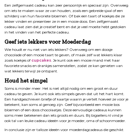
Een zelfgemaakt cadeau kan zeer persoonlijk en speciaal zijn. Overweeg
om iets te maken waar ze van houden, zoals een gebreide sjaal of een
schilderij van hun favoriete bloemen. Of bak een taart of koekjes die ze
lekker vinden en presenteer ze in een mooie doos. Een zelfgemaakt
cadeau laat zien dat je creatief bent en dat je veel moeite hebt gestoken
in het vinden van het perfecte cadeau.
Geef iets lekkers voor Moederdag
Wie houdt er nu niet van iets lekkers? Overweeg om een ​​doosje
chocolade of een mooie taart te geven, of maak zelf wat lekkers klaar
zoals koekjes of
cupcakes
. Je kunt ook een mooie mand met haar
favoriete snacks en drankjes samenstellen, zodat ze kan genieten van
wat lekkers terwijl ze ontspant.
Houd het simpel
Soms is minder meer. Het is niet altijd nodig om een groot en duur
cadeau te geven. Je kunt ook iets simpels geven dat uit het hart komt.
Een handgeschreven briefje of kaartje waarin je vertelt hoeveel ze voor je
betekent, kan soms al genoeg zijn. Geef bijvoorbeeld een mooie bos
bloemen of een doos chocolaatjes. Deze eenvoudige cadeaus kunnen
soms meer betekenen dan iets groots en duurs. Bij bigsellers.nl vind je
ook tal van leuke cadeau ideeën voor je moeder, oma of schoonmoeder.
In conclusie zijn er talloze ideeën voor moederdagcadeaus die geschikt