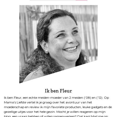
Ik ben Fleur
Ik ben Fleur, een echte meiden-moeder van 2 meiden (’08) en (’12). Op
Mama’s Liefste vertel ik je graag over het avontuur van het
moederschap en review ik mijn favoriete producten, leuke gadgets en de
gezellige uitjes voor het hele gezin. Mocht je willen reageren op mijn
blog, een vraag hebben of willen samenwerken? Dat kan! Mail me op