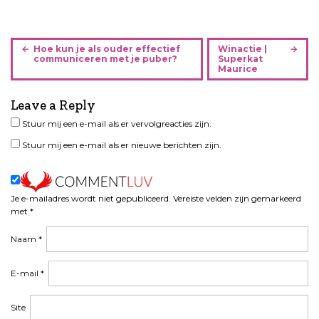
B
Hoe kun je als ouder effectief
Winactie |
e
communiceren met je puber?
Superkat
Maurice
r
i
Leave a Reply
c
h
Stuur mij een e-mail als er vervolgreacties zijn.
t
Stuur mij een e-mail als er nieuwe berichten zijn.
n
a
v
i
Je e-mailadres wordt niet gepubliceerd.
Vereiste velden zijn gemarkeerd
met
*
g
a
Naam
*
t
i
E-mail
*
e
Site