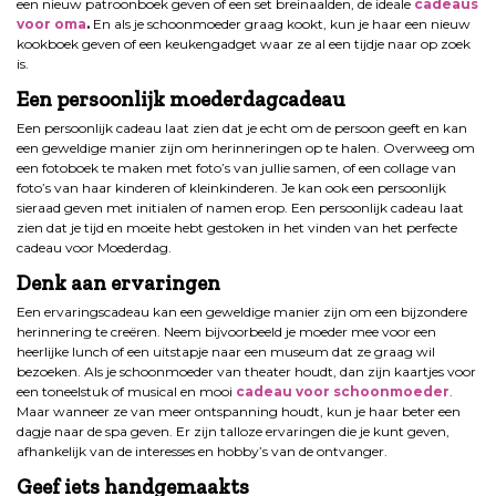
een nieuw patroonboek geven of een set breinaalden, de ideale
cadeaus
voor oma
.
En als je schoonmoeder graag kookt, kun je haar een nieuw
kookboek geven of een keukengadget waar ze al een tijdje naar op zoek
is.
Een persoonlijk moederdagcadeau
Een persoonlijk cadeau laat zien dat je echt om de persoon geeft en kan
een geweldige manier zijn om herinneringen op te halen. Overweeg om
een fotoboek te maken met foto’s van jullie samen, of een collage van
foto’s van haar kinderen of kleinkinderen. Je kan ook een persoonlijk
sieraad geven met initialen of namen erop. Een persoonlijk cadeau laat
zien dat je tijd en moeite hebt gestoken in het vinden van het perfecte
cadeau voor Moederdag.
Denk aan ervaringen
Een ervaringscadeau kan een geweldige manier zijn om een ​​bijzondere
herinnering te creëren. Neem bijvoorbeeld je moeder mee voor een
heerlijke lunch of een uitstapje naar een museum dat ze graag wil
bezoeken. Als je schoonmoeder van theater houdt, dan zijn kaartjes voor
een toneelstuk of musical en mooi
cadeau voor schoonmoeder
.
Maar wanneer ze van meer ontspanning houdt, kun je haar beter een
dagje naar de spa geven. Er zijn talloze ervaringen die je kunt geven,
afhankelijk van de interesses en hobby’s van de ontvanger.
Geef iets handgemaakts