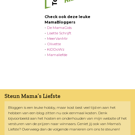
Check ook deze leuke
MamaBloggers
-
De MamaGids
-
Lisette Schrijft
-
MeerVanMir
-
Olivette
-
KiDDoWz
-
Mamaliefde
Steun Mama’s Liefste
Bloggen is een leuke hobby, maar kost best veel tijd en aan het
hebben van een blog zitten nu ook eenmaal kosten. Denk
bijvoorbeeld aan het hosten en onderhouden van mijn website of het
versturen van de prijzen naar winnaars. Geniet jij ook van Mama’s
Liefste? Overweeg dan de volgende manieren om ons te steunen!