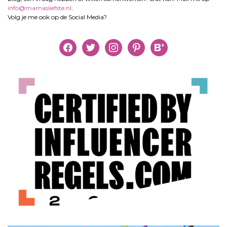
info@mamasliefste.nl
.
Volg je me ook op de Social Media?
facebook
twitter
instagram
pinterest
bloglovin