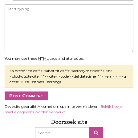
You may use these
HTML
tags and attributes:
<a href="" title=""> <abbr title=""> <acronym title=""> <b>
<blockquote cite=""> <cite> <code> <del datetime=""> <em> <i> <q
cite=""> <s> <strike> <strong>
Deze site gebruikt Akismet om spam te verminderen.
Bekijk hoe je
reactie gegevens worden verwerkt
.
Doorzoek site